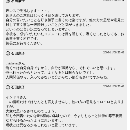
石田康子
遅レスで失礼します・・・。
皆さんのご意見はじっくり目を通しております。
自分の言いたいことを好き勝手に書くのは楽ですが、他の方の思想や意見に
対して書く事は一段階難しいことだと気がつきました。
というのは言い訳になってしまいますが、
今後も、必ずいただいたコメントには目を通して、遅くなったとしても、お
返事を書く所存です。
気長にお待ちください。
2009/11/08 23:42
石田康子
Trickstarさん
働くのは自分自身ですから、自分が満足なら、それでいいと思います。
他へ行ったからといって、よくなるとは限らないですし、
人間関係やら、入ってみないと分からない部分も多いですからね。
2009/11/08 23:43
石田康子
インドリさん
この情報だけではなんとも言えませんし、他の方の意見もイロイロとありま
すが、
大変な思いをされたのでしょう。
私も今回書いたのは8年程前の体験なので、今よりももっと法律の尊守状況
などもゆるかったように思いますし、
現状とは異なるかもしれないと思っています。