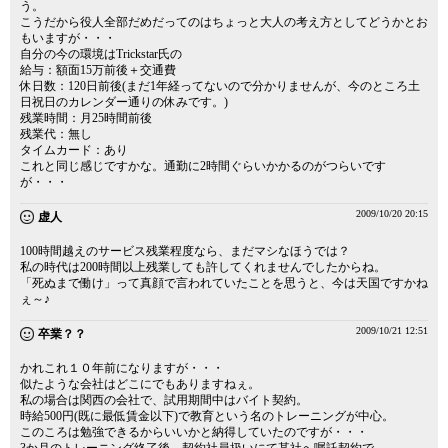
う。
こうだから役人全部だめだってのはちょっと大人の考え方としてどうかとお
もいますが・・・
自分の今の環境はTrickstar氏の
給与：額面15万前後＋交通費
休日数：120日前後(まだ1年経ってないので分かりませんが、今のところ土
日祝日のカレンダー通りの休みです。)
残業時間：月25時間前後
残業代：無し
タイムカード：あり
これと同じ感じですかな。通勤に2時間ぐらいかかるのがつらいです
が・・・
2009/10/20 20:15
虚人
100時間越えのサービス残業程度なら、まだマシなほうでは？
私の時代は200時間以上残業しても許してくれませんでしたからね。
「死ぬまで働け」って真顔で言われていたことを思うと、今は天国ですかね
ぇ～♪
2009/10/21 12:51
卒業？？
かれこれ１０年前になりますが・・・
似たような会社はどこにでもありますねぇ。
私の場合は関西の会社で、試用期間中はバイト契約。
時給500円(既に最低賃金以下)で教育という名のトレーニングが中心。
このころは勉強できるからいいかと納得していたのですが・・・