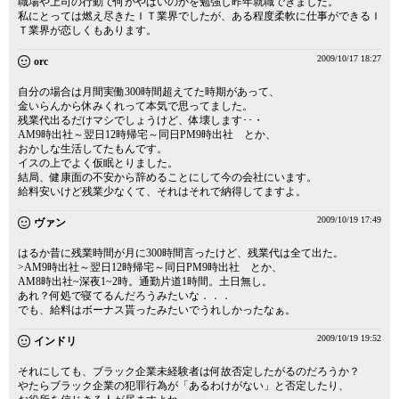
職場や上司の行動で何がやばいのかを勉強し昨年就職できました。
私にとっては燃え尽きたＩＴ業界でしたが、ある程度柔軟に仕事ができるＩ
Ｔ業界が恋しくもあります。
2009/10/17 18:27
orc
自分の場合は月間実働300時間超えてた時期があって、
金いらんから休みくれって本気で思ってました。
残業代出るだけマシでしょうけど、体壊します･･・
AM9時出社～翌日12時帰宅～同日PM9時出社 とか、
おかしな生活してたもんです。
イスの上でよく仮眠とりました。
結局、健康面の不安から辞めることにして今の会社にいます。
給料安いけど残業少なくて、それはそれで納得してますよ。
2009/10/19 17:49
ヴァン
はるか昔に残業時間が月に300時間言ったけど、残業代は全て出た。
>AM9時出社～翌日12時帰宅～同日PM9時出社 とか、
AM8時出社~深夜1~2時。通勤片道1時間。土日無し。
あれ？何処で寝てるんだろうみたいな．．．
でも、給料はボーナス貰ったみたいでうれしかったなぁ。
2009/10/19 19:52
インドリ
それにしても、ブラック企業未経験者は何故否定したがるのだろうか？
やたらブラック企業の犯罪行為が「あるわけがない」と否定したり、