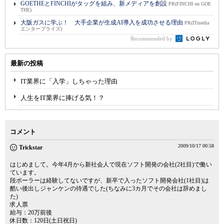
GOETHEとFINCHIがタッグを組み、新メディアを創設
PR(FINCHI on GOE
THE)
大阪ガスに学ぶ！ 大手企業が生成AI導入を成功させる理由
PR(ITmedia
エンタープライズ)
Recommended by
最新の投稿
IT業界に「入学」しちゃった理由
人生をIT業界に捧げる気！？
コメント
2009/10/17 00:58
Trickstar
はじめまして。今年4月から新社会人で現在ソフト開発の会社(2社目)で働い
ています。
段ボーラーは経験してないですが、新卒で入ったソフト開発会社(1社目)は
酷い後出しジャンケンの待遇でした(ちなみに3カ月でその会社は辞めまし
た)
求人票
給与：20万前後
休日数：120日(土日祝日)