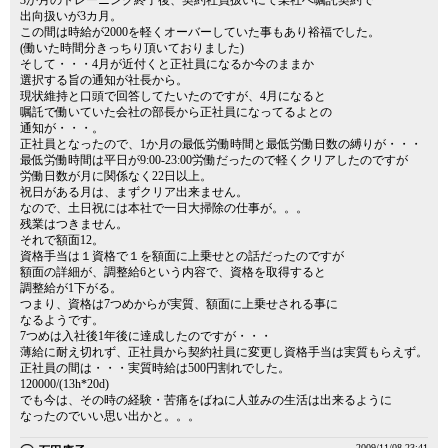
3か月のトレーニング終了後、契約社員扱いにて某社へ嘱託契約で
出向扱いが3カ月。
この間は時給が2000を軽くオーバーしていた事もあり裕福でした。
(働いた時間分きっちり頂いておりました)
そして・・・4月が近付くと正社員になるか今のままか
選択する旨の通知が社長から。
現状維持と口頭で回答してたいたのですが、4月になると
嘱託で働いていた会社の部長から正社員になってるよとの
通知が・・・。
正社員となったので、1か月の最低労働時間と最低労働日数の縛りが・・・
最低労働時間は平日が9:00-23:00労働だったので軽くクリアしたのですが
労働日数が月に関係なく22日以上。
祝日がある月は、まずクリア出来ません。
なので、土日祝には本社で一日大掃除の仕事が。。。
残業はつきません。
それで額面12。
資格手当は１資格で１を額面に上乗せとの話だったのですが
額面の詳細が、調整給6という内容で、資格を取得すると
調整給が1下がる。
つまり、資格は7つめからが実質、額面に上乗せされる事に
なるようです。
7つめは入社後1年後に達成したのですが・・・
薄給に耐え切れず、正社員から契約社員に変更し資格手当は実質もらえず。
正社員の間は・・・実質時給は500円割れでした。
120000/(13h*20d)
でも今は、その時の経験・苦痛をばねに人並みの生活は出来るように
なったのでいい思い出かと。。。
2009/11/08 23:41