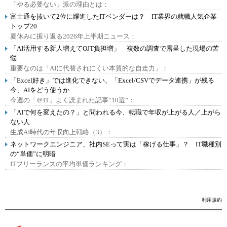
「やる必要ない」派の理由とは：
富士通を抜いて2位に躍進したITベンダーは？ IT業界の就職人気企業
トップ20
夏休みに振り返る2026年上半期ニュース：
「AI活用する新人増えてOJT負担増」 複数の調査で露呈した現場の苦
悩
重要なのは「AIに代替されにくい本質的な自走力」：
「Excel好き」では進化できない、「Excel/CSVでデータ連携」が残る
今、AIをどう使うか
今週の「＠IT」よく読まれた記事“10選”：
「AIで何を変えたの？」と問われる今、転職で年収が上がる人／上がら
ない人
生成AI時代の年収向上戦略（3）：
ネットワークエンジニア、社内SEって実は「稼げる仕事」？ IT職種別
の“単価”に明暗
ITフリーランスの平均単価ランキング：
利用規約