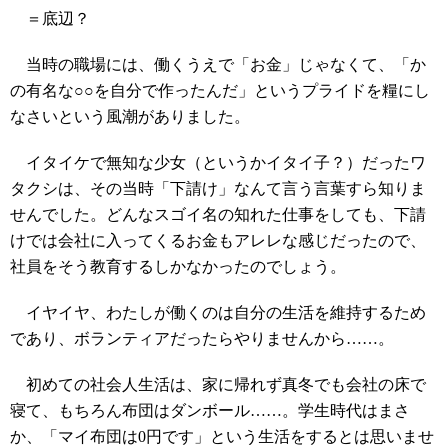
＝底辺？
当時の職場には、働くうえで「お金」じゃなくて、「か
の有名な○○を自分で作ったんだ」というプライドを糧にし
なさいという風潮がありました。
イタイケで無知な少女（というかイタイ子？）だったワ
タクシは、その当時「下請け」なんて言う言葉すら知りま
せんでした。どんなスゴイ名の知れた仕事をしても、下請
けでは会社に入ってくるお金もアレレな感じだったので、
社員をそう教育するしかなかったのでしょう。
イヤイヤ、わたしが働くのは自分の生活を維持するため
であり、ボランティアだったらやりませんから……。
初めての社会人生活は、家に帰れず真冬でも会社の床で
寝て、もちろん布団はダンボール……。学生時代はまさ
か、「マイ布団は0円です」という生活をするとは思いませ