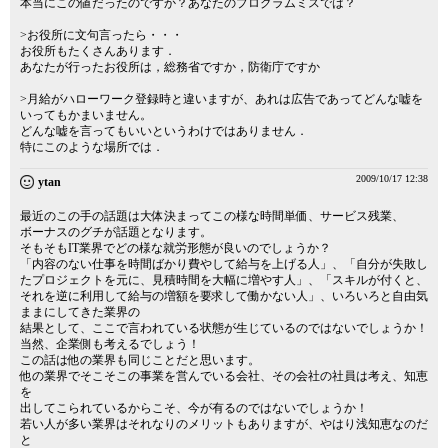
本当にこの値だったのですか？あなたのプログラムミスでは？
>お役所に文句言ったら・・・
お役所もたくさんあります．
あなたが行ったお役所は，総務省ですか，防衛庁ですか
>月給がハローワーク登録時と違いますが、あれは広告であってどんな嘘を
いってもかまいません。
どんな嘘を言ってもいいというわけではありません．
特にこのような場所では．
2009/10/17 12:38
ytan
最近のこの手の話題は大体決まってこの様な時間単価、サービス残業、
ボーナスのグチが話題となります。
そもそもIT業界でどの様な就労形態が良いのでしょうか？
「内容のない仕事を時間ばかり費やして給与を上げる人」、「自分が失敗し
たプロジェクトを元に、見積時間を大幅に増やす人」、「スキルが付くと、
それを逆に利用して給与の増額を要求して働かない人」、いろいろと自由気
ままにしてきた業界の
結果として、ここで言われている状態が生じているのではないでしょうか！
当然、企業側も考えるでしょう！
この話は他の業界も同じことだと思います。
他の業界でそこそこの事業を営んでいる会社、その会社の社員は考え、知恵
を
出してこられているからこそ、今が有るのではないでしょうか！
若い人が多い業界はそれなりのメリットもありますが、やはり浅知恵なのだ
と