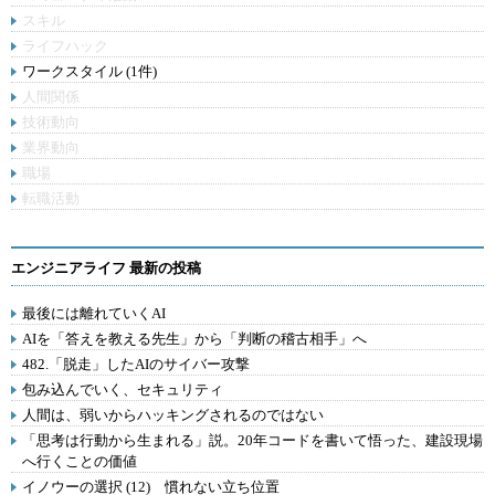
スキル
ライフハック
ワークスタイル (1件)
人間関係
技術動向
業界動向
職場
転職活動
エンジニアライフ 最新の投稿
最後には離れていくAI
AIを「答えを教える先生」から「判断の稽古相手」へ
482.「脱走」したAIのサイバー攻撃
包み込んでいく、セキュリティ
人間は、弱いからハッキングされるのではない
「思考は行動から生まれる」説。20年コードを書いて悟った、建設現場
へ行くことの価値
イノウーの選択 (12) 慣れない立ち位置