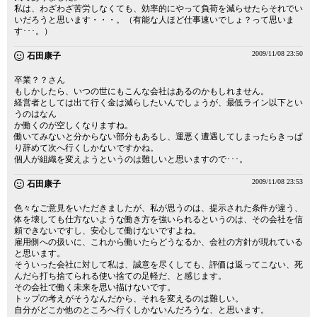
私は、わざわざ苦労しなくても、効率的にやって負荷を減らせたらそれでい
いだろうと思います・・・。（有能な人ほど仕事速いでしょ？って思いま
す･･･。）
2009/11/08 23:50
石田康子
卒業？？さん
もしかしたら、いつの世にもこんな会社はあるのかもしれません。
経営者としては出て行く金は減らしたいんでしょうが、最低ライン以下とい
うのはなん
か働くのが空しくなりますね。
働いてみないと分からない部分もあるし、運悪く遭遇してしまったらきっぱ
り辞めて次へ行くしかないですかね。
個人が組織を変えようというのは難しいと思いますので･･･。
2009/11/08 23:53
石田康子
色々なご意見をいただきましたが、私が思うのは、提示された条件が違う、
体を壊しても仕方ないような働き方を強いられるというのは、その会社を信
頼できないですし、安心して働けないですよね。
雇用側への扱いに、これから働いたらどうなるか、会社の方針が現れている
と思います。
そういった会社に対して私は、誠意を尽くしても、評価は返ってこない、死
んだら打ち捨てられる使い捨ての足軽だ、と感じます。
その会社で働く未来を思い描けないです。
トップの考えがそうなんだから、それを変えるのは難しい。
自分がどこか他のところへ行くしかないんだろうな、と思います。