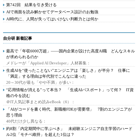
第742回 結果を引き受ける
AIで画面を読み解かせてデータベース設計のお勉強
AI時代に、人間が失ってはいけない判断力とは何か
自分研 新着記事
最高で「年収6000万超」――国内企業が設けた高度AI職 どんなスキル
が求められるのか
メドレーが「Applied AI Developer」人材募集：
生成AIを“使ったことない”エンジニアは「楽しさ」が半分？ 仕事に
「満足」する理由は年代別でこんなに違った
20～30代が最も「やや不満」が多い：
“応用情報が消える”って本当？ 「生成AIパスポート」って何？ IT資
格の今を読む
＠IT人気記事まとめ読みeBook（6）：
「AIがコードを書く時代、新職種FDEが需要増」 7割のエンジニアが
思う理由
40代だけ少し異なる：
約8割「内定期間中に学ぶべき」 未経験エンジニア自主学習のハード
ル2位「モチベ維持」を超えた1位は？