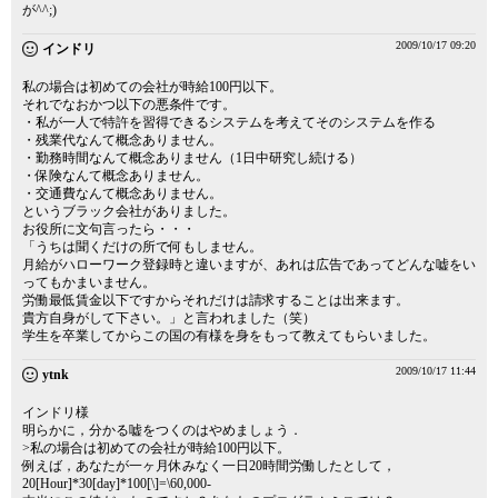
が^^;)
2009/10/17 09:20
インドリ
私の場合は初めての会社が時給100円以下。
それでなおかつ以下の悪条件です。
・私が一人で特許を習得できるシステムを考えてそのシステムを作る
・残業代なんて概念ありません。
・勤務時間なんて概念ありません（1日中研究し続ける）
・保険なんて概念ありません。
・交通費なんて概念ありません。
というブラック会社がありました。
お役所に文句言ったら・・・
「うちは聞くだけの所で何もしません。
月給がハローワーク登録時と違いますが、あれは広告であってどんな嘘をい
ってもかまいません。
労働最低賃金以下ですからそれだけは請求することは出来ます。
貴方自身がして下さい。」と言われました（笑）
学生を卒業してからこの国の有様を身をもって教えてもらいました。
2009/10/17 11:44
ytnk
インドリ様
明らかに，分かる嘘をつくのはやめましょう．
>私の場合は初めての会社が時給100円以下。
例えば，あなたが一ヶ月休みなく一日20時間労働したとして，
20[Hour]*30[day]*100[\]=\60,000-