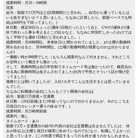
残業時間：月20～30時間
現実
給与：額面で13万円ほど(試用期間だと言われ…。自宅から通っているとは
いえ低すぎないか？と思いました。ちなみに計算したら、額面ベースでも時
給は600円を下回ってました。)
休日数：推定60日ちょっと(週休1日制だったという点と、GWの5連休が2連
休で終わった事を考えるとこの位かなと。ちなみに特別忙しかったわけでは
なく平時でも週休1日制だと言われました。）
残業時間：月60時間位。本来休日(と聞かされていました…)の土曜の勤務時
間を合わせると、月90時間位。(土曜の勤務時間が残業なのかは分かりませ
んが)
一番酷い時が9時間でした（もちろん残業代なんて付きません。それどころ
か定時という概念すら無かった・・・・・）
そして、勤務時間は自己申告制でタイムカード等は無かったので、帳尻合わ
せる為に勤務時間は改ざんされてました(社内で平然とそういう話が飛び交
ってました)
激務だとは聞いてましたが、入社1カ月でこんな生活するとは思っていませ
んでした…
ちなみに転職後の会社(こちらもソフト開発の会社)は
給与：額面15万前後＋交通費
休日数：120日前後(まだ1年経ってないので分かりませんが、今のところ土
日祝日のカレンダー通りの休みです。)
残業時間：月25時間前後
残業代：無し
タイムカード：あり
額面で2万＋交通費分の給与UP(前の会社は交通費は出ませんでした)と、休
みが倍以上(土曜と祝日が確実に休めているので)になり、転職してよかった
と思っています。(この待遇で満足するってのも何か違うのかもしれません