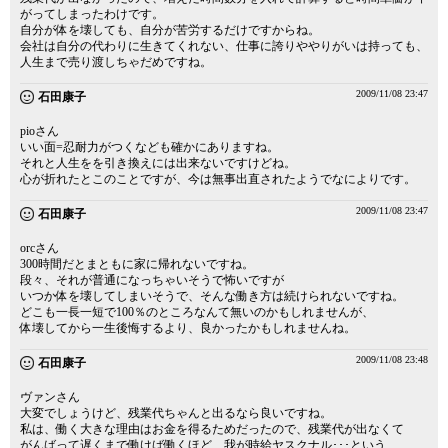
がってしまったわけです。
自分が体を壊しても、自分が苦労するだけですからね。
会社は自分の代わりに生きてくれない、仕事に誇りややりがいは持っても、
人生まで売り渡しちゃだめですね。
2009/11/08 23:47
石田康子
pioさん
いい面=忍耐力がつくなども確かにありますね。
それと人生をを引き換えには出来ないですけどね。
心が折れたとこのことですが、今は無事出直されたようでなによりです。
2009/11/08 23:47
石田康子
orcさん
300時間だとまともに家に帰れないですね。
段々、それが普通になっちゃいそうで怖いですが
いつか体を壊してしまいそうで、そんな働き方は続けられないですね。
どこも一長一短で100％のところなんて無いのかもしれませんが、
体壊してから一生後悔するより、良かったかもしれませんね。
2009/11/08 23:48
石田康子
ヴァンさん
大変でしょうけど、残業代ちゃんと出るなら良いですね。
私は、働く大きな理由はお金を得るためだったので、残業代が出なくて
がんばって遅くまで働けば働くほど、我が時給ヤスクナル･･･という