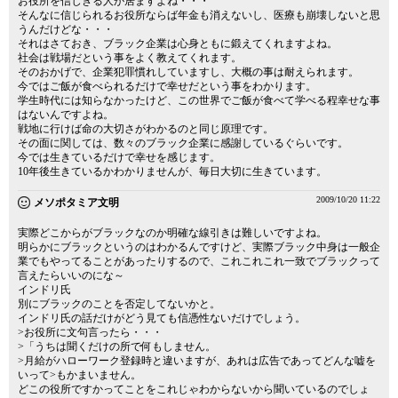
お役所を信じきる人が居ますよね・・・
そんなに信じられるお役所ならば年金も消えないし、医療も崩壊しないと思
うんだけどな・・・
それはさておき、ブラック企業は心身ともに鍛えてくれますよね。
社会は戦場だという事をよく教えてくれます。
そのおかげで、企業犯罪慣れしていますし、大概の事は耐えられます。
今ではご飯が食べられるだけで幸せだという事をわかります。
学生時代には知らなかったけど、この世界でご飯が食べて学べる程幸せな事
はないんですよね。
戦地に行けば命の大切さがわかるのと同じ原理です。
その面に関しては、数々のブラック企業に感謝しているぐらいです。
今では生きているだけで幸せを感じます。
10年後生きているかわかりませんが、毎日大切に生きています。
2009/10/20 11:22
メソポタミア文明
実際どこからがブラックなのか明確な線引きは難しいですよね。
明らかにブラックというのはわかるんですけど、実際ブラック中身は一般企
業でもやってることがあったりするので、これこれこれ一致でブラックって
言えたらいいのにな～
インドリ氏
別にブラックのことを否定してないかと。
インドリ氏の話だけがどう見ても信憑性ないだけでしょう。
>お役所に文句言ったら・・・
>「うちは聞くだけの所で何もしません。
>月給がハローワーク登録時と違いますが、あれは広告であってどんな嘘を
いって>もかまいません。
どこの役所ですかってことをこれじゃわからないから聞いているのでしょ