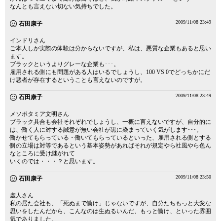
なんとも言えない切ない気持ちでした。
2009/11/08 23:49
石田康子
インドリさん
ご本人しか実際の体験は分からないですが、私は、悪質な企業もあると思い
ます。
ブラックというよりグレーな企業も･･･。
雇用される側にも問題がある人はいるでしょうし、100 VS 0でどっちかにだ
け悪者が存在するということも言えないのですが。
2009/11/08 23:49
石田康子
メソポタミア文明さん
ブラック具合も会社それぞれでしょうし、一概に言えないですが、自分的に
は、働く人に対する誠意が無い会社が黒に染まっていく気がします･･･。
働かせてもらっている・働いてもらっているといった、雇用される側とする
側の立場は対等であるという基本姿勢があればそれが規定やら社風やら色ん
なところに受け継がれて
いくのでは・・・？と思います。
2009/11/08 23:50
石田康子
虚人さん
私の居た会社も、「死ぬまで働け」じゃないですが、自分たちもっと大変な
思いをしたんだから、こんなのは生ぬるいんだ、もっと働け、といった雰囲
気でありました。