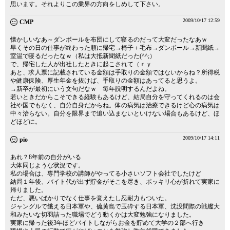
思います。それよりこの業界の方向をしめして下さい。
2009/10/17 12:59
CMP
懐かしいなあ～ダンボールを布団にして寝るのだって大変だったなあｗ
早くその日の仕事が終わった順に帰宅→椅子＋毛布→ダンボール→新聞紙→
室温で寝るだったなｗ（私は大抵新聞紙だった(^^;）
で、帰宅した人が出社したときに起こされて（ｒｙ
あと、求人票に記載されている金額は手取りの金額ではないからね？所得税
や健康保険、厚生年金を抜けば、手取りの金額はあってると思うよ。
→新卒が最初にいう文句だなｗ 毎年説明するんだよね。
若いときだからこそできる経験もあるけど、結局自分を守ってくれるのは会
社や国でもなく、自分自身だからね。体の病気は治療できるけど心の病気は
中々治らない。自分を限界まで追い込まないといけない場合もあるけど、ほ
どほどに。
2009/10/17 14:11
pio
あれ？8年前の自分がいる
大体同じような状況です。
私の場合は、専門学校の講師がやってる小さいソフト会社でしたけど
結局１年後、バイト代が出ず貯金がそこを尽き、ポッキリ心が折れて実家に
帰りました。
ただ、悪いばかりでなく仕事を覚えたし忍耐力もついた。
ジャングルで餓える日本軍や、硫黄島で玉砕する日本軍、沈没間際の戦艦大
和みたいな切羽詰った職場でどう動くかは大変勉強になりました。
実家に帰った後3年ほどバイトしながらお金を貯めて大学の２部へ行き