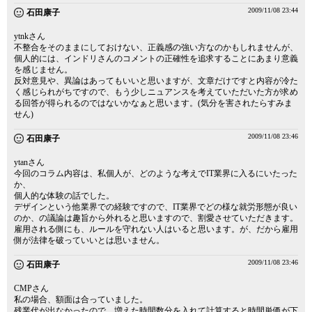
2009/11/08 23:44
石田康子
ytnkさん
不整合をそのままにしておけない、正義感の強い方なのかもしれませんが、
個人的には、インドリさんのコメントの正確性を追求することにあまり意義
を感じません。
反対意見や、異論はあってもいいと思いますが、文章だけですと内容が冷た
く感じられがちですので、もう少しニュアンスを考えていただいた方が求め
る回答が得られるのではないかなぁと思います。(気分を害されたらすみま
せん)
2009/11/08 23:46
石田康子
ytanさん
今回のコラム内容は、私個人が、どのような考えでIT業界に入るにいたった
か、
個人的な体験の話でした。
デザインという他業界での経験ですので、IT業界でどの様な就労形態が良い
のか、の議論は趣旨から外れると思いますので、割愛させていただきます。
雇用される側にも、ルールを守れない人はいると思います。が、だから雇用
側が法律を破っていいとは思いません。
2009/11/08 23:46
石田康子
CMPさん
私の場合、額面は合っていました。
残業代が出なかったので、増えた時間数分を入れて計算すると時間単価が下