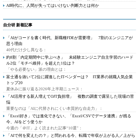
AI時代に、人間が失ってはいけない判断力とは何か
自分研 新着記事
「AIがコードを書く時代、新職種FDEが需要増」 7割のエンジニアが
思う理由
40代だけ少し異なる：
約8割「内定期間中に学ぶべき」 未経験エンジニア自主学習のハード
ル2位「モチベ維持」を超えた1位は？
「やる必要ない」派の理由とは：
富士通を抜いて2位に躍進したITベンダーは？ IT業界の就職人気企業
トップ20
夏休みに振り返る2026年上半期ニュース：
「AI活用する新人増えてOJT負担増」 複数の調査で露呈した現場の苦
悩
重要なのは「AIに代替されにくい本質的な自走力」：
「Excel好き」では進化できない、「Excel/CSVでデータ連携」が残る
今、AIをどう使うか
今週の「＠IT」よく読まれた記事“10選”：
「AIで何を変えたの？」と問われる今、転職で年収が上がる人／上がら