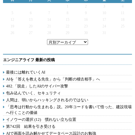
1
2
3
4
5
6
7
8
9
10
11
12
13
14
15
16
17
18
19
20
21
22
23
24
25
26
27
28
29
30
31
エンジニアライフ 最新の投稿
最後には離れていくAI
AIを「答えを教える先生」から「判断の稽古相手」へ
482.「脱走」したAIのサイバー攻撃
包み込んでいく、セキュリティ
人間は、弱いからハッキングされるのではない
「思考は行動から生まれる」説。20年コードを書いて悟った、建設現場
へ行くことの価値
イノウーの選択 (12) 慣れない立ち位置
第742回 結果を引き受ける
AIで画面を読み解かせてデータベース設計のお勉強