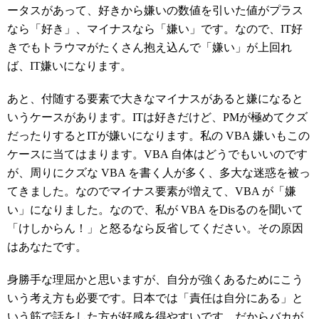
ータスがあって、好きから嫌いの数値を引いた値がプラス
なら「好き」、マイナスなら「嫌い」です。なので、IT好
きでもトラウマがたくさん抱え込んで「嫌い」が上回れ
ば、IT嫌いになります。
あと、付随する要素で大きなマイナスがあると嫌になると
いうケースがあります。ITは好きだけど、PMが極めてクズ
だったりするとITが嫌いになります。私の VBA 嫌いもこの
ケースに当てはまります。VBA 自体はどうでもいいのです
が、周りにクズな VBA を書く人が多く、多大な迷惑を被っ
てきました。なのでマイナス要素が増えて、VBA が「嫌
い」になりました。なので、私が VBA をDisるのを聞いて
「けしからん！」と怒るなら反省してください。その原因
はあなたです。
身勝手な理屈かと思いますが、自分が強くあるためにこう
いう考え方も必要です。日本では「責任は自分にある」と
いう筋で話をした方が好感を得やすいです。だからバカが