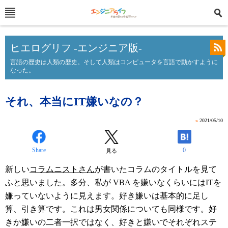
ヒエログリフ -エンジニア版-
言語の歴史は人類の歴史。そして人類はコンピュータを言語で動かすように
なった。
それ、本当にIT嫌いなの？
»
2021/05/10
Share
0
見る
新しい
コラムニストさん
が書いたコラムのタイトルを見て
ふと思いました。多分、私が VBA を嫌いなくらいにはITを
嫌っていないように見えます。好き嫌いは基本的に足し
算、引き算です。これは男女関係についても同様です。好
きか嫌いの二者一択ではなく、好きと嫌いでそれぞれステ