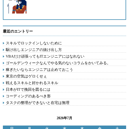
最近のエントリー
スキルでロックインしないために
駆け出しエンジニアの抜け出し方
VBAだけ頑張ってもITエンジニアにはなれない
ゴールデンウィークなんでやる気のないコラムをかいてみる。
稼ぎたいならエンジニアは止めておこう
東京の空気はゲロくせぇ
戦えるスキルと好かれるスキル
日本がITで挽回を図るには
コーディングのあるべき形
タスクの整理ができないと在宅は無理
2026年7月
日
月
火
水
木
金
土