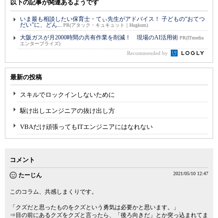
以下の記事が関連あるようです
いま最も相談したい保育士・てぃ先生がアドバイス！ 子どもの“おてつ
だい”に、どん...
PR(アタック・キュキュット｜Hugkum)
大阪ガスが月2000時間の共有作業を削減！ 現場のAI活用術
PR(ITmedia
エンタープライズ)
Recommended by
最新の投稿
スキルでロックインしないために
駆け出しエンジニアの抜け出し方
VBAだけ頑張ってもITエンジニアにはなれない
コメント
2021/05/10 12:47
たーじん
このコラム、共感しまくりです。
「クズだと思ったものをクズという勇気は必要かと思います。」
⇒目の前にあるクズをクズと言ったら、「後ろ向きだ」とか突っ込まれてま