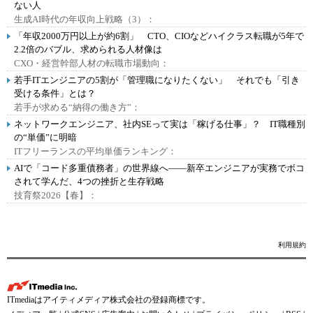
ない人
生成AI時代の年収向上戦略（3）：
「年収2000万円以上が約6割」 CTO、CIOなどハイクラス転職が5年で
2.2倍のバブル、求められる人材像は
CXO・経営幹部人材の転職市場動向：
若手ITエンジニアの5割が「管理職になりたくない」 それでも「引き
受ける条件」とは？
若手が求める“納得の働き方”：
ネットワークエンジニア、社内SEって実は「稼げる仕事」？ IT職種別
の“単価”に明暗
ITフリーランスの平均単価ランキング：
AIで「コード多重債務者」の世界線へ――新卒エンジニアが実務でボコ
されて学んだ、4つの挫折と生存戦略
技育祭2026【春】：
利用規約
ITmediaはアイティメディア株式会社の登録商標です。