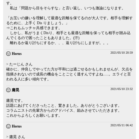
す。
私は「問題から目をそらすな」と言い返し、いつも激論になります。
「お互いの嫌いを理解して最適な距離を保てるのが大人です。相手を理解す
るために、上手く Dis りましょう。」
⇒これもムッチャ共感できます。
しかし、私がうまくDisり、相手とも最適な距離を保っても相手が踏み込
んでくるので困ったこともありました。(汗)
離れるか返り討ちにするか、、、返り討ちにしますが。。。
2021/05/10 20:59
Horus
> たーじん さん
確かに、仲良しでやってた方が平和には過ごせるかもしれませんが、欠点を
指摘されないので成長の機会をことごとく逃すんですよね......。エライと言
われる人に多い傾向です。
2021/05/10 23:32
庸晃
庸晃です。
話題にあげてくださったこと、驚きました。ありがとうございます。
コラムニストの先輩方からのアドバイス、励みさせていただきます。
これからよろしくお願いします。
2021/05/11 06:42
Horus
> 庸晃 さん