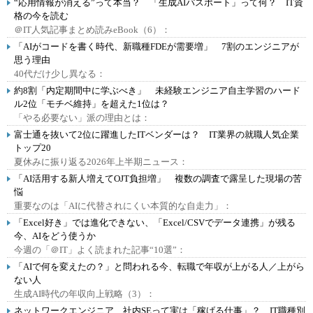
“応用情報が消える”って本当？ 「生成AIパスポート」って何？ IT資
格の今を読む
＠IT人気記事まとめ読みeBook（6）：
「AIがコードを書く時代、新職種FDEが需要増」 7割のエンジニアが
思う理由
40代だけ少し異なる：
約8割「内定期間中に学ぶべき」 未経験エンジニア自主学習のハード
ル2位「モチベ維持」を超えた1位は？
「やる必要ない」派の理由とは：
富士通を抜いて2位に躍進したITベンダーは？ IT業界の就職人気企業
トップ20
夏休みに振り返る2026年上半期ニュース：
「AI活用する新人増えてOJT負担増」 複数の調査で露呈した現場の苦
悩
重要なのは「AIに代替されにくい本質的な自走力」：
「Excel好き」では進化できない、「Excel/CSVでデータ連携」が残る
今、AIをどう使うか
今週の「＠IT」よく読まれた記事“10選”：
「AIで何を変えたの？」と問われる今、転職で年収が上がる人／上がら
ない人
生成AI時代の年収向上戦略（3）：
ネットワークエンジニア、社内SEって実は「稼げる仕事」？ IT職種別