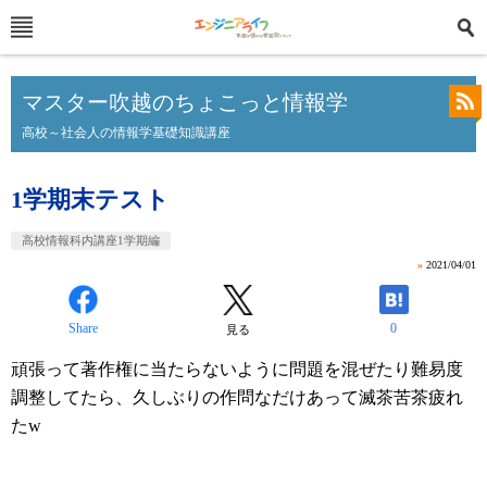
マスター吹越のちょこっと情報学
高校～社会人の情報学基礎知識講座
1学期末テスト
高校情報科内講座1学期編
»
2021/04/01
Share
0
見る
頑張って著作権に当たらないように問題を混ぜたり難易度
調整してたら、久しぶりの作問なだけあって滅茶苦茶疲れ
たw