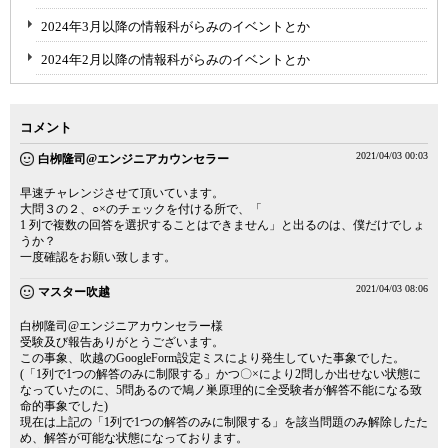
2024年3月以降の情報科がらみのイベントとか
2024年2月以降の情報科がらみのイベントとか
コメント
2021/04/03 00:03
白栁隆司@エンジニアカウンセラー
早速チャレンジさせて頂いています。
大問３の２、○×のチェックを付ける所で、「
1 列で複数の回答を選択することはできません」と出るのは、僕だけでしょ
うか？
一度確認をお願い致します。
2021/04/03 08:06
マスター吹越
白栁隆司@エンジニアカウンセラー様
受験及び報告ありがとうございます。
この事象、吹越のGoogleForm設定ミスにより発生していた事象でした。
(「1列で1つの解答のみに制限する」かつ〇×により2問しか出せない状態に
なっていたのに、5問あるので鳩ノ巣原理的に全受験者が解答不能になる致
命的事象でした)
現在は上記の「1列で1つの解答のみに制限する」を該当問題のみ解除したた
め、解答が可能な状態になっております。