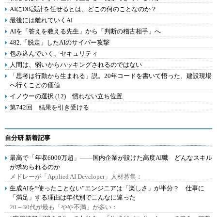
AIにDB設計を任せるとは、どこの何のことなのか？
最後には離れていくAI
AIを「答えを教える先生」から「判断の稽古相手」へ
482.「脱走」したAIのサイバー攻撃
包み込んでいく、セキュリティ
人間は、弱いからハッキングされるのではない
「思考は行動から生まれる」説。20年コードを書いて悟った、建設現場
へ行くことの価値
イノウーの選択 (12) 慣れない立ち位置
第742回 結果を引き受ける
自分研 新着記事
最高で「年収6000万超」――国内企業が設けた高度AI職 どんなスキル
が求められるのか
メドレーが「Applied AI Developer」人材募集：
生成AIを“使ったことない”エンジニアは「楽しさ」が半分？ 仕事に
「満足」する理由は年代別でこんなに違った
20～30代が最も「やや不満」が多い：