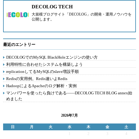
DECOLOG TECH
大規模ブログサイト「DECOLOG」の開発・運用ノウハウを
公開します。
最近のエントリー
DECOLOGでのMySQL BlackHoleエンジンの使い方
利用特性に合わせたシステムを構築しよう
replicationしてるMySQLのslave増設手順
Redisの実用例。Redis速いよRedis
HadoopによるApacheのログ解析・実例
マンパワーを使ったら負けである――DECOLOG TECH BLOG annex始
めました
2026年7月
日
月
火
水
木
金
土
1
2
3
4