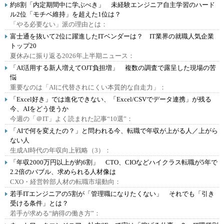
約8割「内定期間中に学ぶべき」 未経験エンジニア自主学習のハード
ル2位「モチベ維持」を超えた1位は？
「やる必要ない」派の理由とは：
富士通を抜いて2位に躍進したITベンダーは？ IT業界の就職人気企業
トップ20
夏休みに振り返る2026年上半期ニュース：
「AI活用する新人増えてOJT負担増」 複数の調査で露呈した現場の苦
悩
重要なのは「AIに代替されにくい本質的な自走力」：
「Excel好き」では進化できない、「Excel/CSVでデータ連携」が残る
今、AIをどう使うか
今週の「＠IT」よく読まれた記事“10選”：
「AIで何を変えたの？」と問われる今、転職で年収が上がる人／上がら
ない人
生成AI時代の年収向上戦略（3）：
「年収2000万円以上が約6割」 CTO、CIOなどハイクラス転職が5年で
2.2倍のバブル、求められる人材像は
CXO・経営幹部人材の転職市場動向：
若手ITエンジニアの5割が「管理職になりたくない」 それでも「引き
受ける条件」とは？
若手が求める“納得の働き方”：