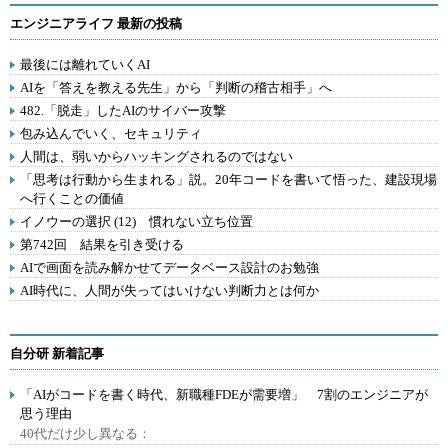
エンジニアライフ 最新の投稿
最後には離れていくAI
AIを「答えを教える先生」から「判断の稽古相手」へ
482.「脱走」したAIのサイバー攻撃
包み込んでいく、セキュリティ
人間は、弱いからハッキングされるのではない
「思考は行動から生まれる」説。20年コードを書いて悟った、建設現場
へ行くことの価値
イノウーの選択 (12) 慣れない立ち位置
第742回 結果を引き受ける
AIで画面を読み解かせてデータベース設計のお勉強
AI時代に、人間が失ってはいけない判断力とは何か
自分研 新着記事
「AIがコードを書く時代、新職種FDEが需要増」 7割のエンジニアが
思う理由
40代だけ少し異なる：