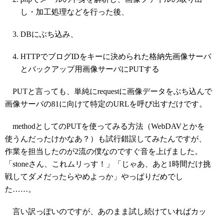
し・加工処理などを行った後、
DBにぶち込み、
HTTPでブログIDをキーに決められた格納先画像サーバ
とバックアップ用画像サーバにPUTする
PUTと言っても、単純にrequestに画像データをぶち込んで
画像サーバの81に向けて特定のURLを呼び出すだけです。
methodとしてのPUTを使ってみる方法（WebDAVとかを
使うんだったけかなあ？）も試行錯誤してみたんですが、
作業を担当したのが2流の僕なのですぐ音を上げました。
「stoneさん、これムリっす！」「じゃあ、あと1時間だけ挑
戦してダメだったらやめよっか」やっぱりだめでし
た……。
言い訳っぽいのですが、あのまま試し続けていればカッ