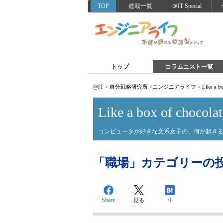
TOP
連載一覧
＠IT Special
トップ
コラムニスト一覧
@IT
>
自分戦略研究所
>
エンジニアライフ
>
Like a b
Like a box of chocolat
コンピュータが好きな文系女子の、何が起き
「職場」カテゴリーの
Share
0
見る