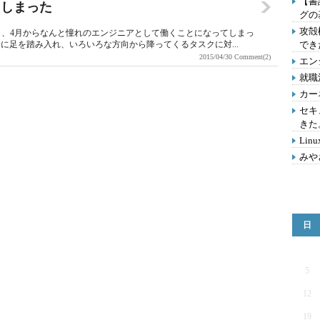
【書
てしまった
グの
攻殻機
し、4月からなんと憧れのエンジニアとして働くことになってしまっ
に足を踏み入れ、いろいろな方向から降ってくるタスクに対...
でき
2015/04/30
Comment(2)
エン
就職
カー
セキ
きた
Lin
みや
日
5
12
19