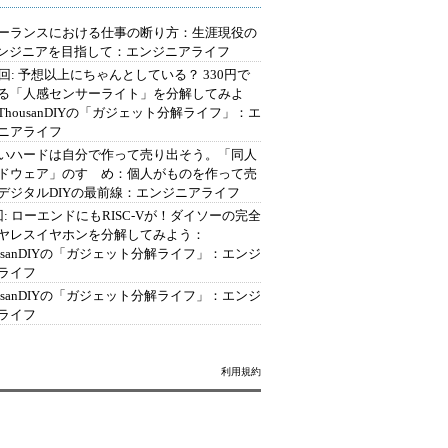
ーランスにおける仕事の断り方：生涯現役の
エンジニアを目指して：エンジニアライフ
2回: 予想以上にちゃんとしている？ 330円で
る「人感センサーライト」を分解してみよ
ThousanDIYの「ガジェット分解ライフ」：エ
ニアライフ
いハードは自分で作って売り出そう。「同人
ドウェア」のすゝめ：個人がものを作って売
デジタルDIYの最前線：エンジニアライフ
回: ローエンドにもRISC-Vが！ダイソーの完全
ヤレスイヤホンを分解してみよう：
ousanDIYの「ガジェット分解ライフ」：エンジ
ライフ
ousanDIYの「ガジェット分解ライフ」：エンジ
ライフ
利用規約