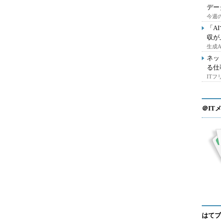
デー
今週の
「A
収が
生成
ネッ
る仕
IT
＠IT
はてブ