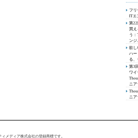
フリ
IT
第2
買え
う：
ンジ
欲し
ハー
る、
第3
ワイ
Th
ニア
Th
ニア
はアイティメディア株式会社の登録商標です。