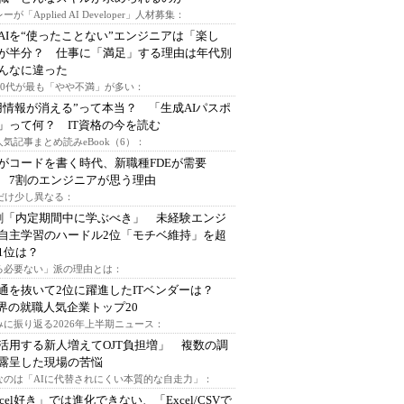
ーが「Applied AI Developer」人材募集：
AIを“使ったことない”エンジニアは「楽し
が半分？ 仕事に「満足」する理由は年代別
んなに違った
～30代が最も「やや不満」が多い：
用情報が消える”って本当？ 「生成AIパスポ
」って何？ IT資格の今を読む
人気記事まとめ読みeBook（6）：
Iがコードを書く時代、新職種FDEが需要
 7割のエンジニアが思う理由
代だけ少し異なる：
割「内定期間中に学ぶべき」 未経験エンジ
自主学習のハードル2位「モチベ維持」を超
1位は？
る必要ない」派の理由とは：
通を抜いて2位に躍進したITベンダーは？
業界の就職人気企業トップ20
みに振り返る2026年上半期ニュース：
I活用する新人増えてOJT負担増」 複数の調
露呈した現場の苦悩
なのは「AIに代替されにくい本質的な自走力」：
xcel好き」では進化できない、「Excel/CSVで