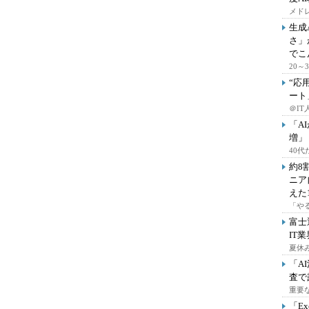
メドレ
生成
さ」
でこ
20
“応
ート
＠IT
「A
増」
40
約8
ニア
えた
「や
富士
IT
夏休
「A
査で
重要
「E