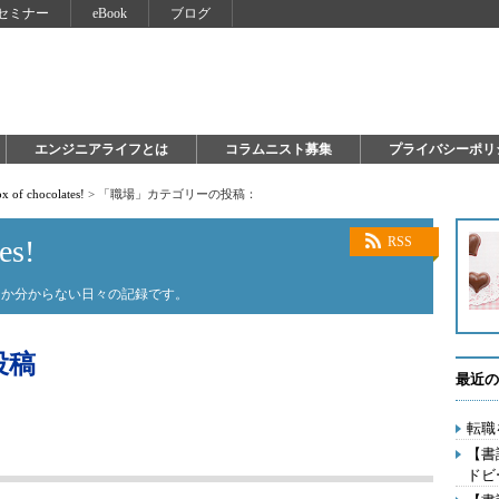
セミナー
eBook
ブログ
エンジニアライフとは
コラムニスト募集
プライバシーポリ
ox of chocolates!
>
「職場」カテゴリーの投稿：
es!
RSS
るか分からない日々の記録です。
投稿
最近の
転職
【書
ドビ