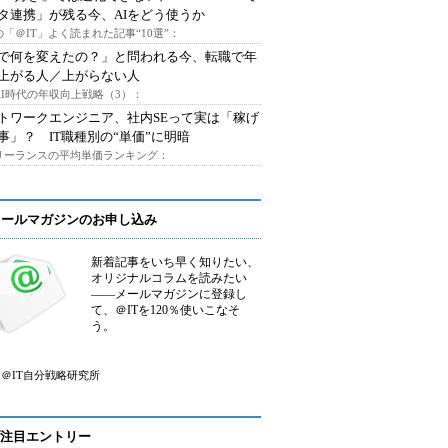
タ連携」が残る今、AIをどう使うか
「＠IT」よく読まれた記事“10選”：
Iで何を変えたの？」と問われる今、転職で年
上がる人／上がらない人
AI時代の年収向上戦略（3）：
トワークエンジニア、社内SEって実は「稼げ
事」？ IT職種別の“単価”に明暗
フリーランスの平均単価ランキング：
メールマガジンのお申し込み
新着記事をいち早く知りたい、
オリジナルコラムを読みたい
――メールマガジンに登録し
て、＠ITを120％使いこなそ
う。
＠IT自分戦略研究所
注目エントリー