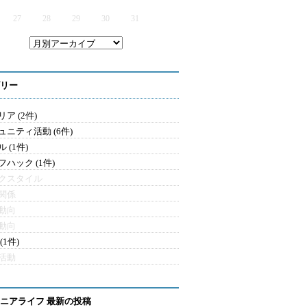
27
28
29
30
31
リー
ア (2件)
ュニティ活動 (6件)
 (1件)
フハック (1件)
クスタイル
関係
動向
動向
(1件)
活動
ニアライフ 最新の投稿