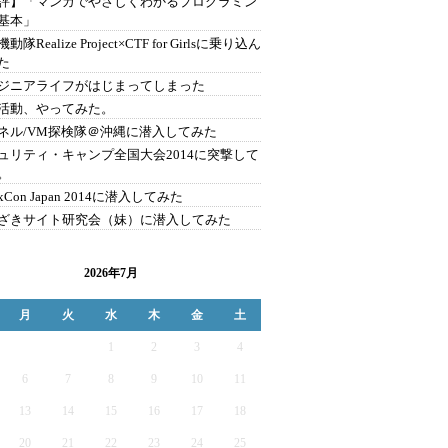
評】「マンガでやさしくわかるプログラミン
基本」
動隊Realize Project×CTF for Girlsに乗り込ん
た
ジニアライフがはじまってしまった
活動、やってみた。
ネル/VM探検隊＠沖縄に潜入してみた
ュリティ・キャンプ全国大会2014に突撃して
。
uxCon Japan 2014に潜入してみた
ざきサイト研究会（妹）に潜入してみた
2026年7月
月
火
水
木
金
土
1
2
3
4
6
7
8
9
10
11
13
14
15
16
17
18
20
21
22
23
24
25