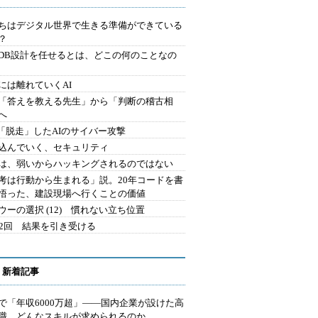
ちはデジタル世界で生きる準備ができている
？
にDB設計を任せるとは、どこの何のことなの
には離れていくAI
を「答えを教える先生」から「判断の稽古相
へ
2.「脱走」したAIのサイバー攻撃
込んでいく、セキュリティ
は、弱いからハッキングされるのではない
考は行動から生まれる」説。20年コードを書
悟った、建設現場へ行くことの価値
ウーの選択 (12) 慣れない立ち位置
42回 結果を引き受ける
 新着記事
で「年収6000万超」――国内企業が設けた高
I職 どんなスキルが求められるのか