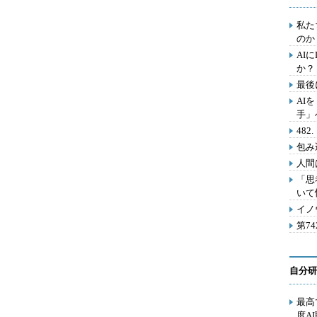
私た
のか
AI
か？
最後
AI
手」
48
包み
人間
「思
いて
イノ
第7
自分研
最高
度A