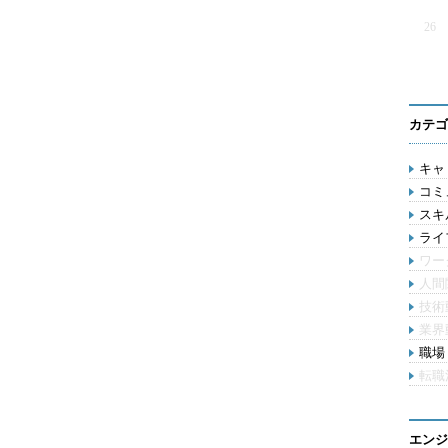
26
カテゴ
キャリ
コミ
スキル
ライ
ワー
人間
技術
業界
職場 
転職
エンジ