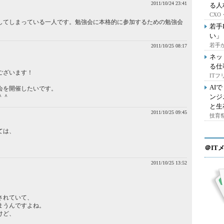
2011/10/24 23:41
る人
CX
してしまっている一人です。勉強会に本格的に参加するための勉強会
若手
い」
若手
2011/10/25 08:17
ネッ
る仕
ございます！
IT
、
AI
会を開催したいです。
＾＾
ンジ
と生
2011/10/25 09:45
技育祭
ては、
＠IT
2011/10/25 13:52
されていて、
まうんですよね。
けど、