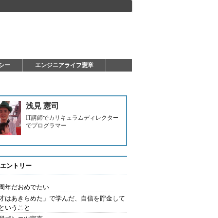
シー
エンジニアライフ憲章
浅見 憲司
IT講師でカリキュラムディレクター
でプログラマー
エントリー
周年だおめでたい
才はあきらめた」で学んだ、自信を貯金して
ということ