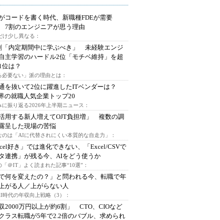
Iがコードを書く時代、新職種FDEが需要
 7割のエンジニアが思う理由
代だけ少し異なる：
割「内定期間中に学ぶべき」 未経験エンジ
自主学習のハードル2位「モチベ維持」を超
1位は？
る必要ない」派の理由とは：
通を抜いて2位に躍進したITベンダーは？
業界の就職人気企業トップ20
みに振り返る2026年上半期ニュース：
I活用する新人増えてOJT負担増」 複数の調
露呈した現場の苦悩
なのは「AIに代替されにくい本質的な自走力」：
xcel好き」では進化できない、「Excel/CSVで
タ連携」が残る今、AIをどう使うか
「＠IT」よく読まれた記事“10選”：
Iで何を変えたの？」と問われる今、転職で年
上がる人／上がらない人
AI時代の年収向上戦略（3）：
収2000万円以上が約6割」 CTO、CIOなど
クラス転職が5年で2.2倍のバブル、求められ