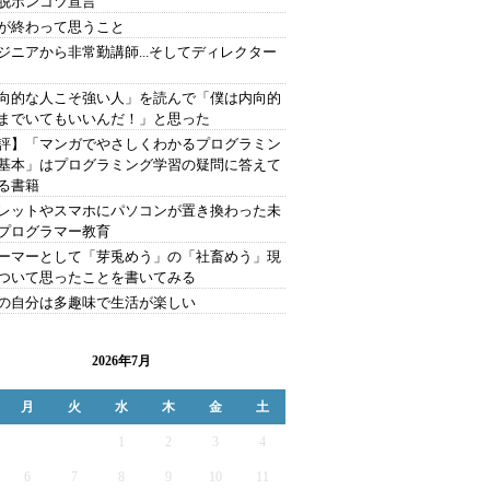
脱ポンコツ宣言
が終わって思うこと
ジニアから非常勤講師...そしてディレクター
向的な人こそ強い人」を読んで「僕は内向的
までいてもいいんだ！」と思った
評】「マンガでやさしくわかるプログラミン
基本」はプログラミング学習の疑問に答えて
る書籍
レットやスマホにパソコンが置き換わった未
プログラマー教育
ーマーとして「芽兎めう」の「社畜めう」現
ついて思ったことを書いてみる
の自分は多趣味で生活が楽しい
2026年7月
月
火
水
木
金
土
1
2
3
4
6
7
8
9
10
11