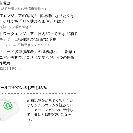
材像は
O・経営幹部人材の転職市場動向：
ITエンジニアの5割が「管理職になりたくな
 それでも「引き受ける条件」とは？
が求める“納得の働き方”：
トワークエンジニア、社内SEって実は「稼げ
事」？ IT職種別の“単価”に明暗
フリーランスの平均単価ランキング：
で「コード多重債務者」の世界線へ――新卒エ
ニアが実務でボコされて学んだ、4つの挫折
存戦略
2026【春】：
メールマガジンのお申し込み
新着記事をいち早く知りたい、
オリジナルコラムを読みたい
――メールマガジンに登録し
て、＠ITを120％使いこなそ
う。