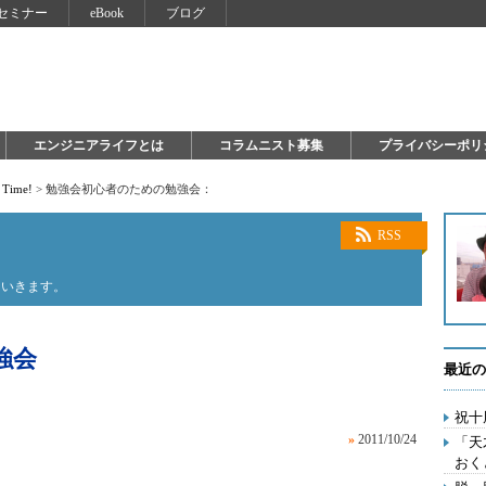
セミナー
eBook
ブログ
エンジニアライフとは
コラムニスト募集
プライバシーポリ
y Time!
>
勉強会初心者のための勉強会：
RSS
ていきます。
強会
最近の
祝十
»
2011/10/24
「天
おく