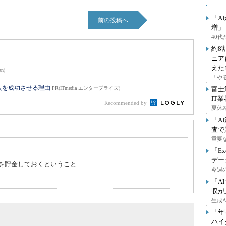
「A
前の投稿へ
増」
40
約8
ニア
えた
an)
「や
入を成功させる理由
PR(ITmedia エンタープライズ)
富士
IT
Recommended by
夏休
「A
査で
重要
「E
デー
を貯金しておくということ
今週の
「A
収が
生成
「年
ハイ