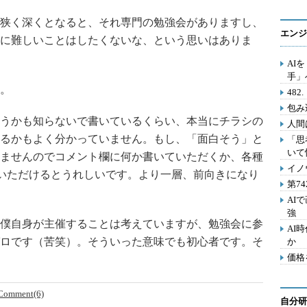
狭く深くとなると、それ専門の勉強会がありますし、
エンジ
に難しいことはしたくないな、という思いはありま
AI
手」
。
48
包み
うかも知らないで書いているくらい、本当にチラシの
人間
るかもよく分かっていません。もし、「面白そう」と
「思
いて
ませんのでコメント欄に何か書いていただくか、各種
イノ
いただけるとうれしいです。より一層、前向きになり
第7
AI
強
僕自身が主催することは考えていますが、勉強会に参
AI
ロです（苦笑）。そういった意味でも初心者です。そ
か
価格
Comment(6)
自分研