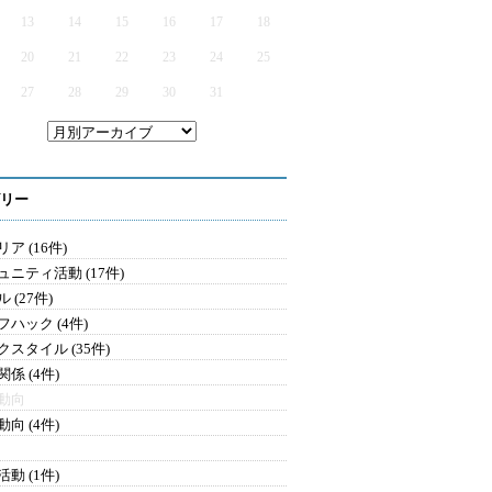
13
14
15
16
17
18
20
21
22
23
24
25
27
28
29
30
31
リー
ア (16件)
ュニティ活動 (17件)
 (27件)
フハック (4件)
クスタイル (35件)
係 (4件)
動向
向 (4件)
動 (1件)