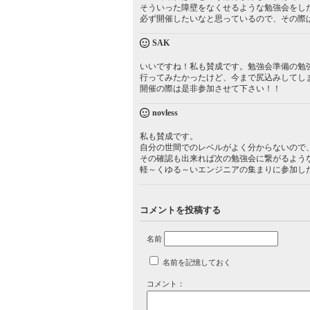
そういった障壁をなくせるような勉強会をし
必ず開催したいなと思っているので、その際
SAK
いいですね！私も賛成です。勉強会準備の勉
行ってみたかったけど、今まで尻込みしてし
開催の際は是非参加させて下さい！！
novless
私も賛成です。
自分の世間でのレベルがよく分からないので
その確認も出来れば次の勉強会に繋がるよう
軽～くゆる～いエンジニアの集まりに参加し
コメントを投稿する
名前
名前を記憶しておく
コメント：