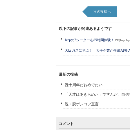
次の投稿へ
以下の記事が関連あるようです
Jeepの7シーターを85時間体験！
PR(Jeep Jap
大阪ガスに学ぶ！ 大手企業が生成AI導
最新の投稿
祝十周年だおめでたい
「天才はあきらめた」で学んだ、自信
脱・脱ポンコツ宣言
コメント