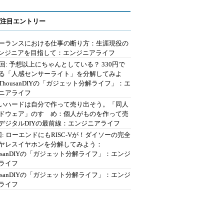
注目エントリー
ーランスにおける仕事の断り方：生涯現役の
エンジニアを目指して：エンジニアライフ
2回: 予想以上にちゃんとしている？ 330円で
る「人感センサーライト」を分解してみよ
ThousanDIYの「ガジェット分解ライフ」：エ
ニアライフ
いハードは自分で作って売り出そう。「同人
ドウェア」のすゝめ：個人がものを作って売
デジタルDIYの最前線：エンジニアライフ
回: ローエンドにもRISC-Vが！ダイソーの完全
ヤレスイヤホンを分解してみよう：
ousanDIYの「ガジェット分解ライフ」：エンジ
ライフ
ousanDIYの「ガジェット分解ライフ」：エンジ
ライフ