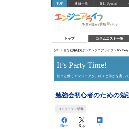
TOP
連載一覧
＠IT Special
トップ
コラムニスト一覧
@IT
>
自分戦略研究所
>
エンジニアライフ
>
It’s Part
It’s Party Time!
細々と働くエンジニアが、細々と何かを書い
勉強会初心者のための勉
コミュニティ活動
Share
8
見る