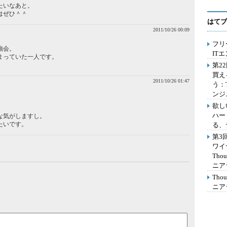
たいなあと。
はぜひ＾＾
はてブ
2011/10/26 00:09
フリ
強会。
IT
まっていた一人です。
第2
買え
2011/10/26 01:47
う：
ンジ
欲し
、
ハー
な気がしますし。
たいです。
る、
第3
ワイ
Th
ニア
Th
ニア