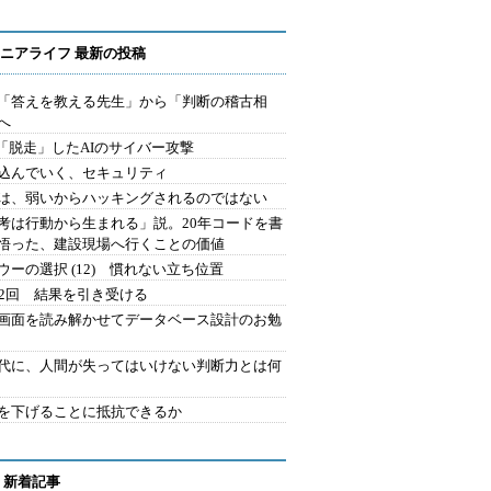
ニアライフ 最新の投稿
を「答えを教える先生」から「判断の稽古相
へ
2.「脱走」したAIのサイバー攻撃
込んでいく、セキュリティ
は、弱いからハッキングされるのではない
考は行動から生まれる」説。20年コードを書
悟った、建設現場へ行くことの価値
ウーの選択 (12) 慣れない立ち位置
42回 結果を引き受ける
で画面を読み解かせてデータベース設計のお勉
時代に、人間が失ってはいけない判断力とは何
を下げることに抵抗できるか
 新着記事