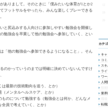
がありまして。そのときに「僕みたいな体育が1とか2
12
てフットサルをやったら、みんな楽しくプレーできる
19
。
26
いと尻込みする人向けに参加しやすい勉強会を開催し
の勉強会を卒業して他の勉強会へ参加していく、とい
カテゴ
は「他の勉強会へ参加できるようになること」。そん
キャリ
コミ
スキル
るのかっていうのまでは明確に決めていないんですけ
ライ
、
ワー
人間関
くは最新の技術動向を追う、とか）
技術
題（メンタルヘルスケア、とか）
業界動
のものについて勉強する（勉強会とは何か、どんなメ
職場
転職活
を全員で考えていく、とか）