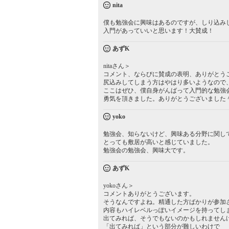
nita
僕も勉強会に興味はあるのですが、しり込み
入門があっていいと思います！大賛成！
あずK
nitaさん＞
コメント、ならびに賛成の表明、ありがとう
尻込みしてしまう方はやはり多いようなので
ここはぜひ、僕自身がんばって入門的な勉強
勇気を頂きました。ありがとうございました
yoko
勉強会、知らないけど、興味ある分野に関し
とっても敷居が高いと感じていました。
勉強会の勉強会、興味大です。
あずK
yokoさん＞
コメントありがとうございます。
そうなんですよね。精通した方ばかりが参加
内容もハイレベルっぽいイメージを持ってし
出てみれば、そうでもないのかもしれません
「出てみれば」という部分が難しいわけで