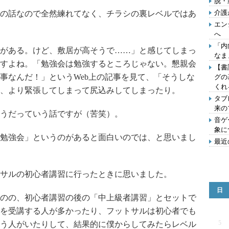
脱・
介護
の話なので全然練れてなく、チラシの裏レベルではあ
エン
へ
「内
がある。けど、敷居が高そうで……」と感じてしまっ
なま
すよね。「勉強会は勉強するところじゃない。懇親会
【書
事なんだ！」というWeb上の記事を見て、「そうしな
グの
くれ
、より緊張してしまって尻込みしてしまったり。
タブ
来の
うだっていう話ですが（苦笑）。
音ゲ
象に
勉強会」というのがあると面白いのでは、と思いまし
最近
サルの初心者講習に行ったときに思いました。
日
のの、初心者講習の後の「中上級者講習」とセットで
を受講する人が多かったり、フットサルは初心者でも
5
う人がいたりして、結果的に僕からしてみたらレベル