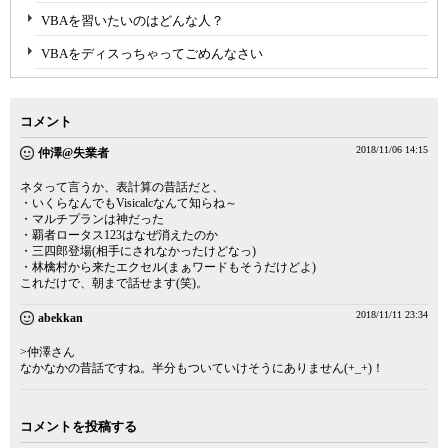
VBAを習いたいのはどんな人？
VBAをディスっちゃってごめんなさい
コメント
2018/11/06 14:15
仲澤@失業者
ネタって言うか、表計算の昔話だと、
・いくらなんでもVisicalcなんて知らね～
・マルチプランは神だった
・覇者ロータス123はなぜ消えたのか
・三四郎登場(相手にされなかったけどなっ)
・林檎村から来たエクセル(まぁワードもそうだけどよ)
これだけで、朝まで話せます(笑)。
2018/11/11 23:34
abekkan
>仲澤さん
なかなかの昔話ですね。半分もついていけそうにありません(+_+)！
コメントを投稿する