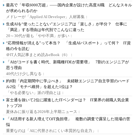
最高で「年収6000万超」――国内企業が設けた高度AI職 どんなスキル
が求められるのか
メドレーが「Applied AI Developer」人材募集：
生成AIを“使ったことない”エンジニアは「楽しさ」が半分？ 仕事に
「満足」する理由は年代別でこんなに違った
20～30代が最も「やや不満」が多い：
“応用情報が消える”って本当？ 「生成AIパスポート」って何？ IT資
格の今を読む
＠IT人気記事まとめ読みeBook（6）：
「AIがコードを書く時代、新職種FDEが需要増」 7割のエンジニアが
思う理由
40代だけ少し異なる：
約8割「内定期間中に学ぶべき」 未経験エンジニア自主学習のハード
ル2位「モチベ維持」を超えた1位は？
「やる必要ない」派の理由とは：
富士通を抜いて2位に躍進したITベンダーは？ IT業界の就職人気企業
トップ20
夏休みに振り返る2026年上半期ニュース：
「AI活用する新人増えてOJT負担増」 複数の調査で露呈した現場の苦
悩
重要なのは「AIに代替されにくい本質的な自走力」：