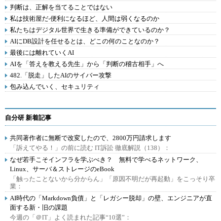
判断は、正解を当てることではない
私は技術屋だ-便利になるほど、人間は弱くなるのか
私たちはデジタル世界で生きる準備ができているのか？
AIにDB設計を任せるとは、どこの何のことなのか？
最後には離れていくAI
AIを「答えを教える先生」から「判断の稽古相手」へ
482.「脱走」したAIのサイバー攻撃
包み込んでいく、セキュリティ
自分研 新着記事
共同著作者に無断で改変したので、2800万円請求します
「訴えてやる！」の前に読む IT訴訟 徹底解説（138）：
なぜ若手こそインフラを学ぶべき？ 無料で学べるネットワーク、
Linux、サーバ＆ストレージのeBook
「触ったことないから分からん」「原因不明だが再起動」をこっそり卒
業：
AI時代の「Markdown負債」と「レガシー脱却」の壁、エンジニアが直
面する新・旧の課題
今週の「＠IT」よく読まれた記事“10選”：