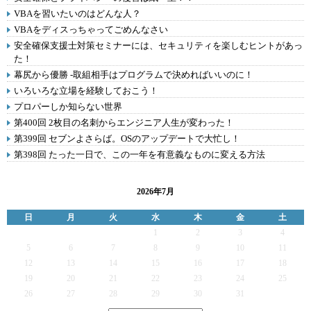
VBAを習いたいのはどんな人？
VBAをディスっちゃってごめんなさい
安全確保支援士対策セミナーには、セキュリティを楽しむヒントがあっ
た！
幕尻から優勝 -取組相手はプログラムで決めればいいのに！
いろいろな立場を経験しておこう！
プロパーしか知らない世界
第400回 2枚目の名刺からエンジニア人生が変わった！
第399回 セブンよさらば。OSのアップデートで大忙し！
第398回 たった一日で、この一年を有意義なものに変える方法
2026年7月
日
月
火
水
木
金
土
1
2
3
4
5
6
7
8
9
10
11
12
13
14
15
16
17
18
19
20
21
22
23
24
25
26
27
28
29
30
31