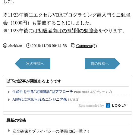
した。
※11/23午前に
エクセルVBAプログラミング超入門ミニ勉強
会
（1000円）も開催することにしました。
※11/23午後には
初級者向けの3時間の勉強会
をやります。
abekkan
2018/11/06 00:14:58
Comment(2)
次の投稿へ
前の投稿へ
以下の記事が関連あるようです
生産性を守る“定期健診”型アプローチ
PR(ITmedia エグゼクティブ)
AI時代に求められるエンジニア像
PR(＠IT)
Recommended by
最新の投稿
安全確保とプライバシーの侵害は紙一重？！