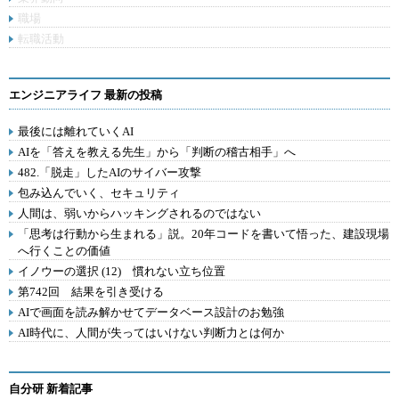
職場
転職活動
エンジニアライフ 最新の投稿
最後には離れていくAI
AIを「答えを教える先生」から「判断の稽古相手」へ
482.「脱走」したAIのサイバー攻撃
包み込んでいく、セキュリティ
人間は、弱いからハッキングされるのではない
「思考は行動から生まれる」説。20年コードを書いて悟った、建設現場
へ行くことの価値
イノウーの選択 (12) 慣れない立ち位置
第742回 結果を引き受ける
AIで画面を読み解かせてデータベース設計のお勉強
AI時代に、人間が失ってはいけない判断力とは何か
自分研 新着記事