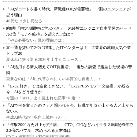
「AIがコードを書く時代、新職種FDEが需要増」 7割のエンジニアが
思う理由
40代だけ少し異なる：
約8割「内定期間中に学ぶべき」 未経験エンジニア自主学習のハード
ル2位「モチベ維持」を超えた1位は？
「やる必要ない」派の理由とは：
富士通を抜いて2位に躍進したITベンダーは？ IT業界の就職人気企業
トップ20
夏休みに振り返る2026年上半期ニュース：
「AI活用する新人増えてOJT負担増」 複数の調査で露呈した現場の苦
悩
重要なのは「AIに代替されにくい本質的な自走力」：
「Excel好き」では進化できない、「Excel/CSVでデータ連携」が残る
今、AIをどう使うか
今週の「＠IT」よく読まれた記事“10選”：
「AIで何を変えたの？」と問われる今、転職で年収が上がる人／上がら
ない人
生成AI時代の年収向上戦略（3）：
「年収2000万円以上が約6割」 CTO、CIOなどハイクラス転職が5年で
2.2倍のバブル、求められる人材像は
CXO・経営幹部人材の転職市場動向：