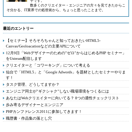
子です。
数多くのクリエイター・エンジニアの方々を見てきたからこ
そ分かる、IT業界での処世術から、ちょっと思ったことまで。
最近のエントリー
【セミナー】そろそろちゃんと知っておきたいHTML5-
Canvas/Geoloacationなどの主要APIについて
12月9日「Webデザイナーのための”ゼロ”からはじめるPHP セミナー」
をUstream配信します
クリエイターと「コワーキング」について考える
仙台で「HTML5」と「Google Adwords」を題材としたセミナーやりま
す！
タスク管理、どうしてますか？
エンジニア同士が”ギクシャク”しない職場環境をつくるには
あなたはWebクリエイターに向いてる？ 8つの適性チェックリスト
歩み寄るデザイナーとエンジニア
PHPカンファレンス2011に参加してきます！
職歴書・作品集の落とし穴