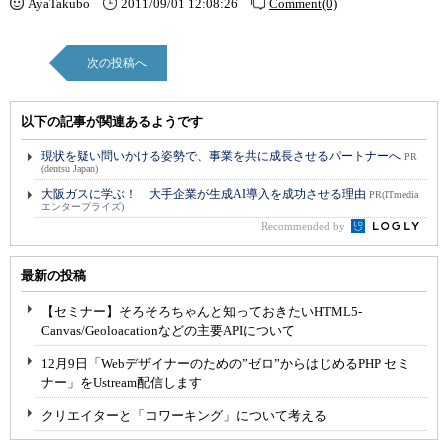
AyaTakubo
2011/09/01 12:08:26
Comment(0)
次の投稿へ
以下の記事が関連あるようです
現状を疑い問いかける姿勢で、事業を共に成長させるパートナーへ
PR
(dentsu Japan)
大阪ガスに学ぶ！ 大手企業が生成AI導入を成功させる理由
PR(ITmedia
エンタープライズ)
Recommended by
最新の投稿
【セミナー】そろそろちゃんと知っておきたいHTML5-
Canvas/Geoloacationなどの主要APIについて
12月9日「Webデザイナーのための”ゼロ”からはじめるPHP セミ
ナー」をUstream配信します
クリエイターと「コワーキング」について考える