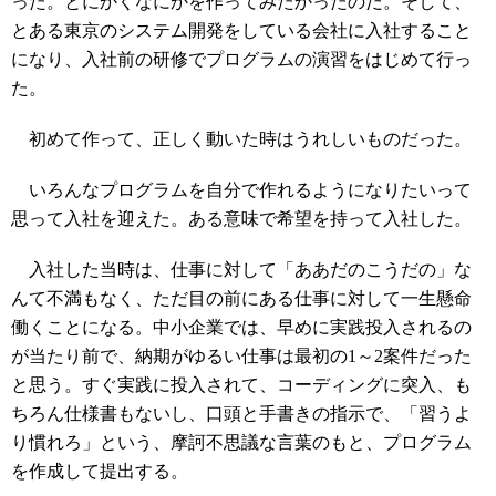
った。とにかくなにかを作ってみたかったのだ。そして、
とある東京のシステム開発をしている会社に入社すること
になり、入社前の研修でプログラムの演習をはじめて行っ
た。
初めて作って、正しく動いた時はうれしいものだった。
いろんなプログラムを自分で作れるようになりたいって
思って入社を迎えた。ある意味で希望を持って入社した。
入社した当時は、仕事に対して「ああだのこうだの」な
んて不満もなく、ただ目の前にある仕事に対して一生懸命
働くことになる。中小企業では、早めに実践投入されるの
が当たり前で、納期がゆるい仕事は最初の1～2案件だった
と思う。すぐ実践に投入されて、コーディングに突入、も
ちろん仕様書もないし、口頭と手書きの指示で、「習うよ
り慣れろ」という、摩訶不思議な言葉のもと、プログラム
を作成して提出する。