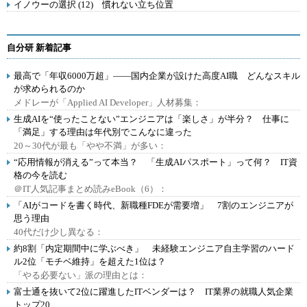
イノウーの選択 (12) 慣れない立ち位置
自分研 新着記事
最高で「年収6000万超」――国内企業が設けた高度AI職 どんなスキル
が求められるのか
メドレーが「Applied AI Developer」人材募集：
生成AIを“使ったことない”エンジニアは「楽しさ」が半分？ 仕事に
「満足」する理由は年代別でこんなに違った
20～30代が最も「やや不満」が多い：
“応用情報が消える”って本当？ 「生成AIパスポート」って何？ IT資
格の今を読む
＠IT人気記事まとめ読みeBook（6）：
「AIがコードを書く時代、新職種FDEが需要増」 7割のエンジニアが
思う理由
40代だけ少し異なる：
約8割「内定期間中に学ぶべき」 未経験エンジニア自主学習のハード
ル2位「モチベ維持」を超えた1位は？
「やる必要ない」派の理由とは：
富士通を抜いて2位に躍進したITベンダーは？ IT業界の就職人気企業
トップ20