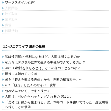
ワークスタイル (1件)
人間関係
技術動向
業界動向
職場
転職活動
エンジニアライフ 最新の投稿
私は技術屋だ-便利になるほど、人間は弱くなるのか
私たちはデジタル世界で生きる準備ができているのか？
AIにDB設計を任せるとは、どこの何のことなのか？
最後には離れていくAI
AIを「答えを教える先生」から「判断の稽古相手」へ
482.「脱走」したAIのサイバー攻撃
包み込んでいく、セキュリティ
人間は、弱いからハッキングされるのではない
「思考は行動から生まれる」説。20年コードを書いて悟った、建設現場
へ行くことの価値