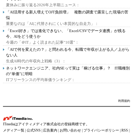
夏休みに振り返る2026年上半期ニュース：
「AI活用する新人増えてOJT負担増」 複数の調査で露呈した現場の苦
悩
重要なのは「AIに代替されにくい本質的な自走力」：
「Excel好き」では進化できない、「Excel/CSVでデータ連携」が残る
今、AIをどう使うか
今週の「＠IT」よく読まれた記事“10選”：
「AIで何を変えたの？」と問われる今、転職で年収が上がる人／上がら
ない人
生成AI時代の年収向上戦略（3）：
ネットワークエンジニア、社内SEって実は「稼げる仕事」？ IT職種別
の“単価”に明暗
ITフリーランスの平均単価ランキング：
利用規約
ITmediaはアイティメディア株式会社の登録商標です。
メディア一覧
|
公式SNS
|
広告案内
|
お問い合わせ
|
プライバシーポリシー
|
RSS
|