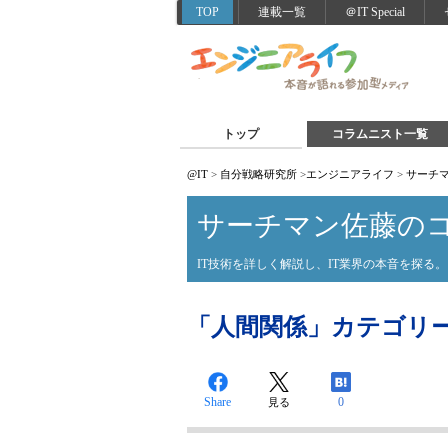
TOP
連載一覧
＠IT Special
トップ
コラムニスト一覧
@IT
>
自分戦略研究所
>
エンジニアライフ
>
サーチ
サーチマン佐藤の
IT技術を詳しく解説し、IT業界の本音を探る。
「人間関係」カテゴリ
Share
0
見る