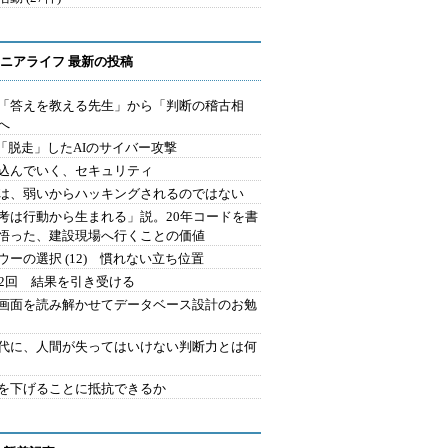
ニアライフ 最新の投稿
を「答えを教える先生」から「判断の稽古相
へ
2.「脱走」したAIのサイバー攻撃
込んでいく、セキュリティ
は、弱いからハッキングされるのではない
考は行動から生まれる」説。20年コードを書
悟った、建設現場へ行くことの価値
ウーの選択 (12) 慣れない立ち位置
42回 結果を引き受ける
で画面を読み解かせてデータベース設計のお勉
時代に、人間が失ってはいけない判断力とは何
を下げることに抵抗できるか