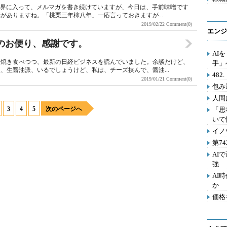
業界に入って、メルマガを書き続けていますが、今日は、手前味噌です
がありますね。「桃栗三年柿八年」一応言っておきますが...
2019/02/22
Comment(0)
エンジ
のお便り、感謝です。
AI
辺焼き食べつつ、最新の日経ビジネスを読んでいました。余談だけど、
手」
、生醤油派、いるでしょうけど、私は、チーズ挟んで、醤油...
48
2019/01/21
Comment(0)
包み
人間
3
4
5
次のページへ
「思
いて
イノ
第7
AI
強
AI
か
価格