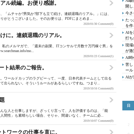
AI
リアル続編。お便り感謝。
開し
今さ
、「ムチャか?男気か?部下も立て続け。連鎖退職のリアル。」には、
がとうございました。そのお便りは、PDFにまとめま...
たっ
2020/01/30
Comment(0)
を作
AI
続けに。連鎖退職のリアル。
打ち
現場
、私のメルマガで、「週末の副業、ITコンサルで月数十万円稼ぐ男」を
が激
chman.info/mo...
2020/01/23
Comment(1)
AI
苦し
のアンケート結果のご報告。
ール
AI
識。ワールドカップのラグビーって、一度、日本代表チームとして出る
て出られない。そういうルールがあるらしいですね。つまり...
2019/10/16
Comment(0)
問題
日
色んな人と仕事しますが、ざっくり言って、人を評価するのは、「能
人間性」も素晴らしい場合、そりゃ、間違いなく、チームに必...
2019/10/07
Comment(0)
2
モートワークの仕事を直に。