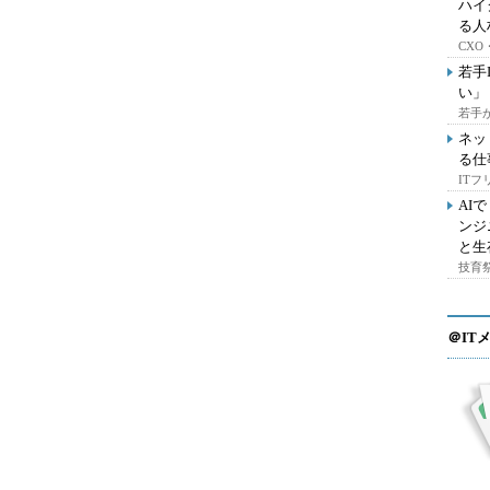
ハイ
る人
CX
若手
い」
若手
ネッ
る仕
IT
AI
ンジ
と生
技育祭
＠IT