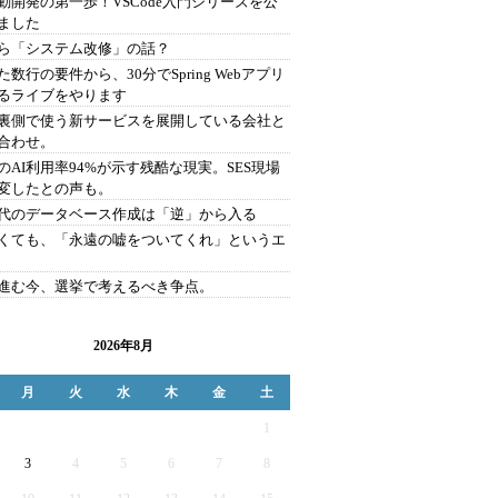
駆動開発の第一歩！VSCode入門シリーズを公
ました
ら「システム改修」の話？
た数行の要件から、30分でSpring Webアプリ
るライブをやります
を裏側で使う新サービスを展開している会社と
合わせ。
のAI利用率94%が示す残酷な現実。SES現場
変したとの声も。
時代のデータベース作成は「逆」から入る
くても、「永遠の嘘をついてくれ」というエ
が進む今、選挙で考えるべき争点。
2026年8月
月
火
水
木
金
土
1
3
4
5
6
7
8