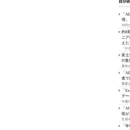
自分研
「A
増」
40
約8
ニア
えた
「や
富士
IT
夏休
「A
査で
重要
「E
デー
今週の
「A
収が
生成
「年