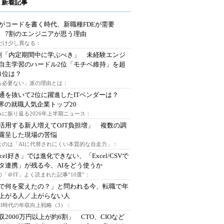
 新着記事
Iがコードを書く時代、新職種FDEが需要
 7割のエンジニアが思う理由
代だけ少し異なる：
割「内定期間中に学ぶべき」 未経験エンジ
自主学習のハードル2位「モチベ維持」を超
1位は？
る必要ない」派の理由とは：
通を抜いて2位に躍進したITベンダーは？
業界の就職人気企業トップ20
みに振り返る2026年上半期ニュース：
I活用する新人増えてOJT負担増」 複数の調
露呈した現場の苦悩
なのは「AIに代替されにくい本質的な自走力」：
xcel好き」では進化できない、「Excel/CSVで
タ連携」が残る今、AIをどう使うか
「＠IT」よく読まれた記事“10選”：
Iで何を変えたの？」と問われる今、転職で年
上がる人／上がらない人
AI時代の年収向上戦略（3）：
収2000万円以上が約6割」 CTO、CIOなど