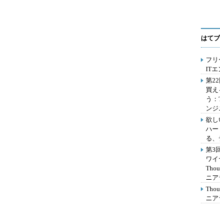
はてブ
フリ
IT
第2
買え
う：
ンジ
欲し
ハー
る、
第3
ワイ
Th
ニア
Th
ニア