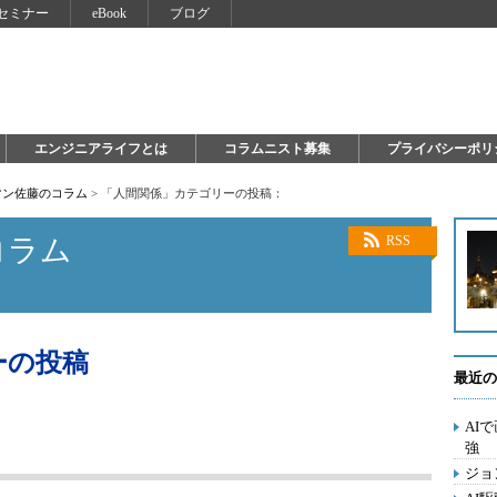
セミナー
eBook
ブログ
エンジニアライフとは
コラムニスト募集
プライバシーポリ
マン佐藤のコラム
>
「人間関係」カテゴリーの投稿：
コラム
RSS
ーの投稿
最近の
AI
強
ジョ