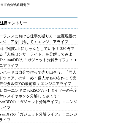
＠IT自分戦略研究所
注目エントリー
ーランスにおける仕事の断り方：生涯現役の
エンジニアを目指して：エンジニアライフ
2回: 予想以上にちゃんとしている？ 330円で
る「人感センサーライト」を分解してみよ
ThousanDIYの「ガジェット分解ライフ」：エ
ニアライフ
いハードは自分で作って売り出そう。「同人
ドウェア」のすゝめ：個人がものを作って売
デジタルDIYの最前線：エンジニアライフ
回: ローエンドにもRISC-Vが！ダイソーの完全
ヤレスイヤホンを分解してみよう：
ousanDIYの「ガジェット分解ライフ」：エンジ
ライフ
ousanDIYの「ガジェット分解ライフ」：エンジ
ライフ