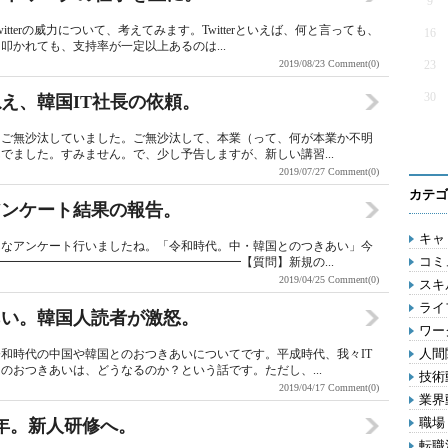
9
terの威力について、考えてみます。Twitterといえば、何と言っても、
16
かれても、支持率が一定以上あるのは...
2019/08/23
Comment(0)
23
30
え、韓国IT社長の依頼。
、ご無沙汰していました。ご無沙汰して、本業（って、何が本業か不明
でました。すみません。で、少し予告しますが、新しい講習...
2019/07/27
Comment(0)
カテゴ
アンケート結果の報告。
キャリ
んなアンケート行いましたね。「令和時代。中・韓国とのつきあい」今
コミ
━━━━━━━━━━━━━━━━━━━━【質問】新規の...
2019/04/25
Comment(0)
スキル
ライ
あい。韓国人読者が激怒。
ワー
人間関
和時代の中国や韓国とのおつきあいについてです。平成時代、我々IT
のおつきあいは、どうなるのか？という話です。ただし、...
技術動
2019/04/17
Comment(0)
業界動
職場 
年。新人研修へ。
転職活