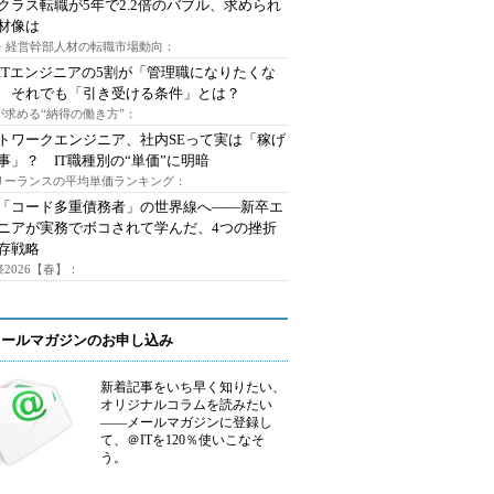
クラス転職が5年で2.2倍のバブル、求められ
材像は
O・経営幹部人材の転職市場動向：
ITエンジニアの5割が「管理職になりたくな
 それでも「引き受ける条件」とは？
が求める“納得の働き方”：
トワークエンジニア、社内SEって実は「稼げ
事」？ IT職種別の“単価”に明暗
フリーランスの平均単価ランキング：
で「コード多重債務者」の世界線へ――新卒エ
ニアが実務でボコされて学んだ、4つの挫折
存戦略
2026【春】：
メールマガジンのお申し込み
新着記事をいち早く知りたい、
オリジナルコラムを読みたい
――メールマガジンに登録し
て、＠ITを120％使いこなそ
う。