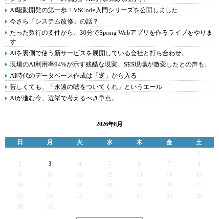
AI駆動開発の第一歩！VSCode入門シリーズを公開しました
今さら「システム改修」の話？
たった数行の要件から、30分でSpring Webアプリを作るライブをやりま
す
AIを裏側で使う新サービスを展開している会社と打ち合わせ。
現場のAI利用率94%が示す残酷な現実。SES現場が激変したとの声も。
AI時代のデータベース作成は「逆」から入る
苦しくても、「永遠の嘘をついてくれ」というエール
AIが進む今、選挙で考えるべき争点。
2026年8月
日
月
火
水
木
金
土
1
2
3
4
5
6
7
8
9
10
11
12
13
14
15
16
17
18
19
20
21
22
23
24
25
26
27
28
29
30
31