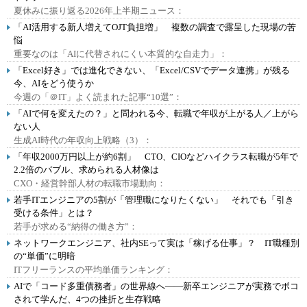
夏休みに振り返る2026年上半期ニュース：
「AI活用する新人増えてOJT負担増」 複数の調査で露呈した現場の苦
悩
重要なのは「AIに代替されにくい本質的な自走力」：
「Excel好き」では進化できない、「Excel/CSVでデータ連携」が残る
今、AIをどう使うか
今週の「＠IT」よく読まれた記事“10選”：
「AIで何を変えたの？」と問われる今、転職で年収が上がる人／上がら
ない人
生成AI時代の年収向上戦略（3）：
「年収2000万円以上が約6割」 CTO、CIOなどハイクラス転職が5年で
2.2倍のバブル、求められる人材像は
CXO・経営幹部人材の転職市場動向：
若手ITエンジニアの5割が「管理職になりたくない」 それでも「引き
受ける条件」とは？
若手が求める“納得の働き方”：
ネットワークエンジニア、社内SEって実は「稼げる仕事」？ IT職種別
の“単価”に明暗
ITフリーランスの平均単価ランキング：
AIで「コード多重債務者」の世界線へ――新卒エンジニアが実務でボコ
されて学んだ、4つの挫折と生存戦略