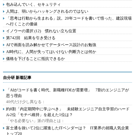
包み込んでいく、セキュリティ
人間は、弱いからハッキングされるのではない
「思考は行動から生まれる」説。20年コードを書いて悟った、建設現場
へ行くことの価値
イノウーの選択 (12) 慣れない立ち位置
第742回 結果を引き受ける
AIで画面を読み解かせてデータベース設計のお勉強
AI時代に、人間が失ってはいけない判断力とは何か
価格を下げることに抵抗できるか
自分研 新着記事
「AIがコードを書く時代、新職種FDEが需要増」 7割のエンジニアが
思う理由
40代だけ少し異なる：
約8割「内定期間中に学ぶべき」 未経験エンジニア自主学習のハード
ル2位「モチベ維持」を超えた1位は？
「やる必要ない」派の理由とは：
富士通を抜いて2位に躍進したITベンダーは？ IT業界の就職人気企業
トップ20