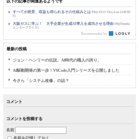
以下の記事が関連あるようです
すべてが絶景、収益も得られるその仕組みとは
PR(COCO VILLA on GOETH
E)
大阪ガスに学ぶ！ 大手企業が生成AI導入を成功させる理由
PR(ITmedia
エンタープライズ)
Recommended by
最新の投稿
ジョン・ヘンリーの伝説。AI時代の職人の誇り。
AI駆動開発の第一歩！VSCode入門シリーズを公開しました
今さら「システム改修」の話？
コメント
コメントを投稿する
名前
名前を記憶しておく