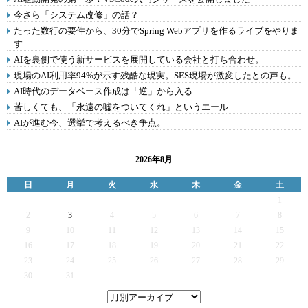
今さら「システム改修」の話？
たった数行の要件から、30分でSpring Webアプリを作るライブをやりま
す
AIを裏側で使う新サービスを展開している会社と打ち合わせ。
現場のAI利用率94%が示す残酷な現実。SES現場が激変したとの声も。
AI時代のデータベース作成は「逆」から入る
苦しくても、「永遠の嘘をついてくれ」というエール
AIが進む今、選挙で考えるべき争点。
2026年8月
日
月
火
水
木
金
土
1
2
3
4
5
6
7
8
9
10
11
12
13
14
15
16
17
18
19
20
21
22
23
24
25
26
27
28
29
30
31