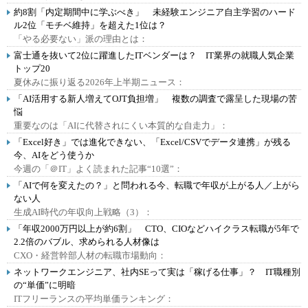
約8割「内定期間中に学ぶべき」 未経験エンジニア自主学習のハード
ル2位「モチベ維持」を超えた1位は？
「やる必要ない」派の理由とは：
富士通を抜いて2位に躍進したITベンダーは？ IT業界の就職人気企業
トップ20
夏休みに振り返る2026年上半期ニュース：
「AI活用する新人増えてOJT負担増」 複数の調査で露呈した現場の苦
悩
重要なのは「AIに代替されにくい本質的な自走力」：
「Excel好き」では進化できない、「Excel/CSVでデータ連携」が残る
今、AIをどう使うか
今週の「＠IT」よく読まれた記事“10選”：
「AIで何を変えたの？」と問われる今、転職で年収が上がる人／上がら
ない人
生成AI時代の年収向上戦略（3）：
「年収2000万円以上が約6割」 CTO、CIOなどハイクラス転職が5年で
2.2倍のバブル、求められる人材像は
CXO・経営幹部人材の転職市場動向：
ネットワークエンジニア、社内SEって実は「稼げる仕事」？ IT職種別
の“単価”に明暗
ITフリーランスの平均単価ランキング：