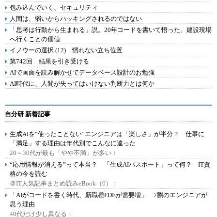
包み込んでいく、セキュリティ
人間は、弱いからハッキングされるのではない
「思考は行動から生まれる」説。20年コードを書いて悟った、建設現場
へ行くことの価値
イノウーの選択 (12) 慣れない立ち位置
第742回 結果を引き受ける
AIで画面を読み解かせてデータベース設計のお勉強
AI時代に、人間が失ってはいけない判断力とは何か
自分研 新着記事
生成AIを“使ったことない”エンジニアは「楽しさ」が半分？ 仕事に
「満足」する理由は年代別でこんなに違った
20～30代が最も「やや不満」が多い：
“応用情報が消える”って本当？ 「生成AIパスポート」って何？ IT資
格の今を読む
＠IT人気記事まとめ読みeBook（6）：
「AIがコードを書く時代、新職種FDEが需要増」 7割のエンジニアが
思う理由
40代だけ少し異なる：