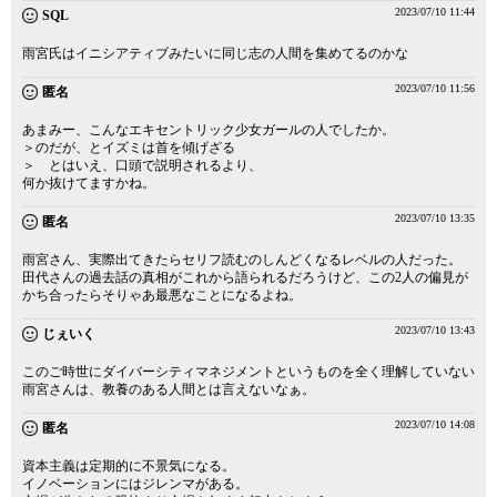
2023/07/10 11:44
SQL
雨宮氏はイニシアティブみたいに同じ志の人間を集めてるのかな
2023/07/10 11:56
匿名
あまみー、こんなエキセントリック少女ガールの人でしたか。
＞のだが、とイズミは首を傾げざる
＞ とはいえ、口頭で説明されるより、
何か抜けてますかね。
2023/07/10 13:35
匿名
雨宮さん、実際出てきたらセリフ読むのしんどくなるレベルの人だった。
田代さんの過去話の真相がこれから語られるだろうけど、この2人の偏見が
かち合ったらそりゃあ最悪なことになるよね。
2023/07/10 13:43
じぇいく
このご時世にダイバーシティマネジメントというものを全く理解していない
雨宮さんは、教養のある人間とは言えないなぁ。
2023/07/10 14:08
匿名
資本主義は定期的に不景気になる。
イノベーションにはジレンマがある。