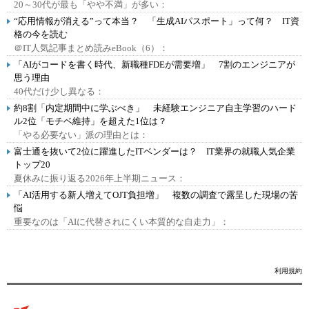
20～30代が最も「やや不満」が多い：
“応用情報が消える”って本当？ 「生成AIパスポート」って何？ IT資
格の今を読む
＠IT人気記事まとめ読みeBook（6）：
「AIがコードを書く時代、新職種FDEが需要増」 7割のエンジニアが
思う理由
40代だけ少し異なる：
約8割「内定期間中に学ぶべき」 未経験エンジニア自主学習のハード
ル2位「モチベ維持」を超えた1位は？
「やる必要ない」派の理由とは：
富士通を抜いて2位に躍進したITベンダーは？ IT業界の就職人気企業
トップ20
夏休みに振り返る2026年上半期ニュース：
「AI活用する新人増えてOJT負担増」 複数の調査で露呈した現場の苦
悩
重要なのは「AIに代替されにくい本質的な自走力」：
利用規約