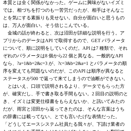
本質とは全く関係がなかった。ゲームに興味がないイズミ
では、相づちを打つのも一苦労だったが、相手はそんなこ
とを気にする素振りも見せない。自分が面白いと思うもの
は、万人が面白い。そう信じこんでいる。
金城の話が終わると、次は沼田が詳細な説明を行う。ア
プリからのデータはAPI で取得するので、GET パラメータ
について、順に説明をしていくのだ。API は7 種類で、それ
ぞれのパラメータは8 個から22 個と異なる。一般的なAPI
なら、?a=1&b=2&c=3 が、?c=3&b=2&a=1 とパラメータの順
序を変えても問題ないのだが、このAPI は順序が異なると
ステータスが500 で返って来てしまうので油断ができない。
とはいえ、口頭で説明されるより、データでもらった方
が、確実だし、手で書き取る手間もない。2 回目の説明のと
き、イズミは変更仕様書をもらえないか、と訊いてみたの
だが、雨宮と沼田から返ってきたのは、そんな言葉はうち
の辞書には載ってない、とでも言いたげな表情だった。
「どうしてエースシステム社員たる我々が、下請け業者の