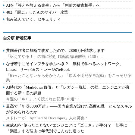
AIを「答えを教える先生」から「判断の稽古相手」へ
482.「脱走」したAIのサイバー攻撃
包み込んでいく、セキュリティ
自分研 新着記事
共同著作者に無断で改変したので、2800万円請求します
「訴えてやる！」の前に読む IT訴訟 徹底解説（138）：
なぜ若手こそインフラを学ぶべき？ 無料で学べるネットワーク、
Linux、サーバ＆ストレージのeBook
「触ったことないから分からん」「原因不明だが再起動」をこっそり卒
業：
AI時代の「Markdown負債」と「レガシー脱却」の壁、エンジニアが直
面する新・旧の課題
今週の「＠IT」よく読まれた記事“10選”：
最高で「年収6000万超」――国内企業が設けた高度AI職 どんなスキル
が求められるのか
メドレーが「Applied AI Developer」人材募集：
生成AIを“使ったことない”エンジニアは「楽しさ」が半分？ 仕事に
「満足」する理由は年代別でこんなに違った