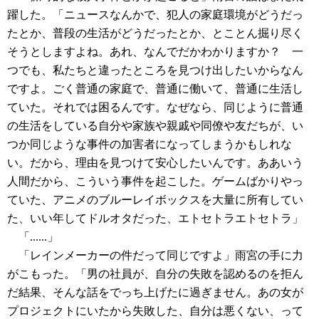
躍した。「ニュースなんかで、犯人の家庭環境がどうだっ
たとか、普段の生活がどうだったとか、とことん掘り尽く
そうとしますよね。あれ、なんでだかわかりますか？ 一
つでも、私たちと違ったところを見つけ出したいからなん
ですよ。ごく普通の家庭で、普通に働いて、普通に生活し
ていた。それでは困るんです。なぜなら、同じように普通
の生活をしている自分や家族や親戚や同僚や友だちが、い
つか同じような事件の加害者になってしまうかもしれな
い。だから、理由を見つけて安心したいんです。ああいう
人間だから、こういう事件を起こした。ゲームばかりやっ
ていた、アニメのブルーレイボックスを大量に所有してい
た、いい年してドルオタだった、エトセトラエトセトラ」
「......」
「レインメーカーの件だって同じですよ」雨宮の手に力
がこもった。「男の社員が、自分の失敗を認めるのを拒ん
だ結果、そんな話をでっち上げたに過ぎません。あの女が
プロジェクトにいたから失敗した、自分は悪くない、って