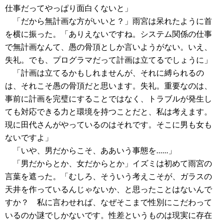
仕事だってやっぱり面白くないと」
「だから無計画な方がいいと？」雨宮は呆れたように首
を横に振った。「ありえないですね。システム関係の仕事
で無計画なんて、愚の骨頂としか言いようがない。いえ、
失礼。でも、プログラマだって計画は立てるでしょうに」
「計画は立てるかもしれませんが、それに縛られるの
は、それこそ愚の骨頂だと思います。失礼。重要なのは、
事前に計画を完璧にすることではなく、トラブルが発生し
ても対応できる力と環境を持つことだと、私は考えます。
現に田代さんがやっているのはそれです。そこに男も女も
ないですよ」
「いや、男だからこそ、ああいう事態を......」
「男だからとか、女だからとか」イズミは初めて雨宮の
言葉を遮った。「むしろ、そういう考えこそが、ガラスの
天井を作っているんじゃないか、と思ったことはないんで
すか？ 私に言わせれば、なぜそこまで性別にこだわって
いるのか謎でしかないです。性差というものは現実に存在