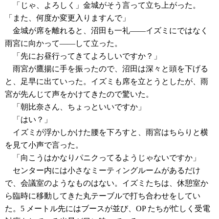
「じゃ、よろしく」金城がそう言って立ち上がった。
「また、何度か変更入りますんで」
金城が席を離れると、沼田も一礼――イズミにではなく
雨宮に向かって――して立った。
「先にお昼行ってきてよろしいですか？」
雨宮が鷹揚に手を振ったので、沼田は深々と頭を下げる
と、足早に出ていった。イズミも席を立とうとしたが、雨
宮が先んじて声をかけてきたので驚いた。
「朝比奈さん、ちょっといいですか」
「はい？」
イズミが浮かしかけた腰を下ろすと、雨宮はちらりと横
を見て小声で言った。
「向こうはかなりパニクってるようじゃないですか」
センター内には小さなミーティングルームがあるだけ
で、会議室のようなものはない。イズミたちは、休憩室か
ら臨時に移動してきた丸テーブルで打ち合わせをしてい
た。5 メートル先にはブースが並び、OP たちが忙しく受電