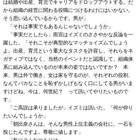
は結婚や出産、育児でキャリアをドロップアウトする。だ
から組織の経営に関わる役職につけるわけにはいかない。
そう思い込んでいるからです。男が」
「それは事実でもあるんじゃないでしょうか」
「事実だとしたら」雨宮はイズミのささやかな反論を一
蹴した。「それこそが典型的なマッチョイズムでしょう
よ。出産、育児という重大なタスクを許容し、それらをネ
ガティブではなく、当然のイベントだと認識して、組織体
系に組み込んでいるのが本来の姿ではないですか？ 本
来、男は外で働き、女は家を守るのが、それぞれの役割、
なんてバカなことを恥ずかしげもなく口にしてる男がいま
すけどね、今は、何世紀？ って訊いてやりたいもので
す」
「ご高説は承りましたが」イズミは訊いた。「何が仰り
たいんでしょうか」
「朝比奈さんは、そんな男性上位主義の会社に、一石を
投じたんですよ。尊敬に値します」