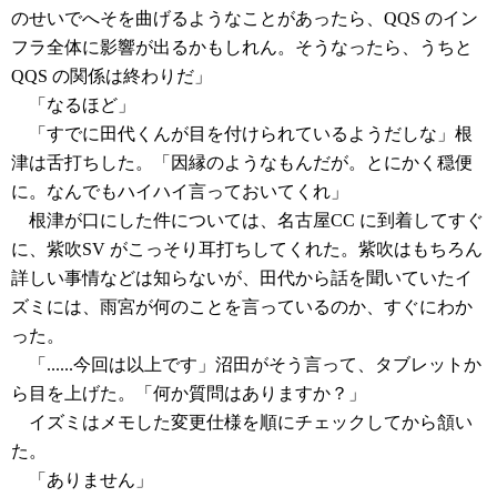
のせいでへそを曲げるようなことがあったら、QQS のイン
フラ全体に影響が出るかもしれん。そうなったら、うちと
QQS の関係は終わりだ」
「なるほど」
「すでに田代くんが目を付けられているようだしな」根
津は舌打ちした。「因縁のようなもんだが。とにかく穏便
に。なんでもハイハイ言っておいてくれ」
根津が口にした件については、名古屋CC に到着してすぐ
に、紫吹SV がこっそり耳打ちしてくれた。紫吹はもちろん
詳しい事情などは知らないが、田代から話を聞いていたイ
ズミには、雨宮が何のことを言っているのか、すぐにわか
った。
「......今回は以上です」沼田がそう言って、タブレットか
ら目を上げた。「何か質問はありますか？」
イズミはメモした変更仕様を順にチェックしてから頷い
た。
「ありません」