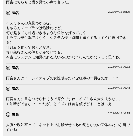
雨宮はちらりと横を見て小声で言った。
2023/07/10 09:39
匿名
イズミさんの意見わかるな。
もちろんノープランは危険だけど、
何が起きても対処できるような保険を打っておく。
トラブル発生率ではなく、システム停止時間を短くする（すぐに復旧でき
る）
仕組みを作っておくとかさ。
青い銀行さんの件とかみていても、
本当にシステムに知見のある人いるのかな？なんだかな～って思うわ。
2023/07/10 10:33
匿名
雨宮さんはイニシアティブの女性版みたいな組織の一員なのか・・？
2023/07/10 10:48
匿名
雨宮さんに目をつけられそうで厄介ですね、イズミさん大丈夫かな。。
＞油断ができない。のだが、とイズミは首を傾げざる とはいえ
2023/07/10 10:55
匿名
人脈や政治家って、ネット上でお騒がせのあの党とかあの団体みたいな所で
すかね