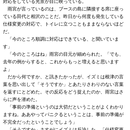
対応をしている光景が目に映っている。
雨宮が言っているのは、ブースの島に隣接する席に座っ
ている田代と相沢のことだ。昨日から何度も発生している
仕様変更の対応で、トイレに立つこともままならないほど
だ。
「今のところ順調に対応はできている、と聞いていま
す」
「今のところはね」雨宮の目元が細められた。「でも、
去年の例からすると、これからもっと増えると思います
よ」
だから何ですか、と訊きたかったが、イズミは根津の言
葉を思い出して「そうですか」とあたりさわりのない言葉
を返すにとどめた。その反応をどう捉えたのか、雨宮はさ
らに声を潜めた。
「事前の準備というのは大切だということがよくわかり
ますね。ああやってパニクるということは、事前の準備が
不完全だったということでしょう」
「そうですか」さすがにイズミは反論した。「仕様変更