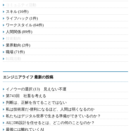
コミュニティ活動
スキル (16件)
ライフハック (1件)
ワークスタイル (64件)
人間関係 (89件)
技術動向
業界動向 (2件)
職場 (71件)
転職活動
エンジニアライフ 最新の投稿
イノウーの選択 (13) 見えない不運
第743回 社畜を考える
判断は、正解を当てることではない
私は技術屋だ-便利になるほど、人間は弱くなるのか
私たちはデジタル世界で生きる準備ができているのか？
AIにDB設計を任せるとは、どこの何のことなのか？
最後には離れていくAI