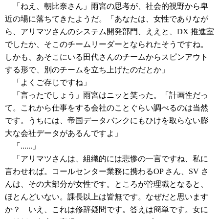
「ねえ、朝比奈さん」雨宮の思考が、社会的視野から卑
近の場に落ちてきたようだ。「あなたは、女性でありなが
ら、アリマツさんのシステム開発部門、ええと、DX 推進室
でしたか、そこのチームリーダーとなられたそうですね。
しかも、あそこにいる田代さんのチームからスピンアウト
する形で、別のチームを立ち上げたのだとか」
「よくご存じですね」
「言ったでしょう」雨宮はニッと笑った。「計画性だっ
て。これから仕事をする会社のことぐらい調べるのは当然
です。うちには、帝国データバンクにもひけを取らない膨
大な会社データがあるんですよ」
「......」
「アリマツさんは、組織的には悲惨の一言ですね、私に
言わせれば。コールセンター業務に携わるOP さん、SV さ
んは、その大部分が女性です。ところが管理職となると、
ほとんどいない。課長以上は皆無です。なぜだと思います
か？ いえ、これは修辞疑問です。答えは簡単です。女に