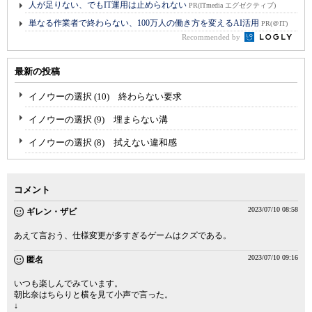
人が足りない、でもIT運用は止められない
PR(ITmedia エグゼクティブ)
単なる作業者で終わらない、100万人の働き方を変えるAI活用
PR(＠IT)
Recommended by
最新の投稿
イノウーの選択 (10) 終わらない要求
イノウーの選択 (9) 埋まらない溝
イノウーの選択 (8) 拭えない違和感
コメント
2023/07/10 08:58
ギレン・ザビ
あえて言おう、仕様変更が多すぎるゲームはクズである。
2023/07/10 09:16
匿名
いつも楽しんでみています。
朝比奈はちらりと横を見て小声で言った。
↓