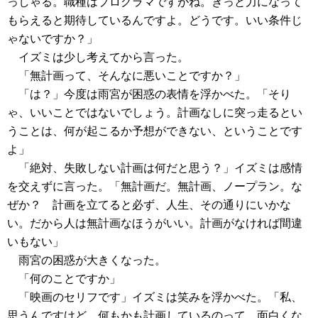
っしゃる。職種はプログラマですがね。きっと力になって
もらえると期待しているんですよ。どうです。いい条件じ
ゃないですか？」
イズミは少し考えてから言った。
「無計画って、そんなに悪いことですか？」
「は？」今度は雨宮が困惑の表情を浮かべた。「そり
ゃ、いいことではないでしょう。計画なしに突っ走るとい
うことは、何が起こるか予想ができない、ということです
よ」
「絶対、失敗しない計画は何だと思う？」イズミは感情
を交えずに言った。「無計画だ。無計画、ノープラン。な
ぜか？ 計画を立てると必ず、人生、その通りにいかな
い。だから人は無計画なほうがいい。計画がなければ間違
いもない」
雨宮の困惑が大きくなった。
「何のことですか」
「映画のセリフです」イズミは笑みを浮かべた。「私、
思うんですけど、何もかも計画しているのって、面白くな