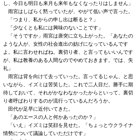
し、今日も明日も来月も来年もなくなったりはしません」
雨宮はしばらく黙っていたが、やがて低い声で言った。
「つまり、私からの申し出は断ると？」
「少なくとも私には興味のないことです」
「そうですか」雨宮は唐突に立ち上がった。「あなたの
ような人が、女性の社会進出の妨げになっているんです
よ。私に言わせればね。裏切り者、と言ってもいいんです
が、私は教養のある人間なのでやめておきます。では、失
礼」
雨宮は背を向けて去っていった。言ってるじゃん、と思
いながら、イズミは苦笑した。これで二人目だ。勝手に期
待しておいて、それがかなわなかったからといって、裏切
り者呼ばわりするのが流行っているんだろうか。
田代が足早に近付いてきた。
「あのエースの人と何かあったのか？」
「いえ」イズミは笑顔を見せた。「ちょっとウクライナ
情勢について議論していただけです」