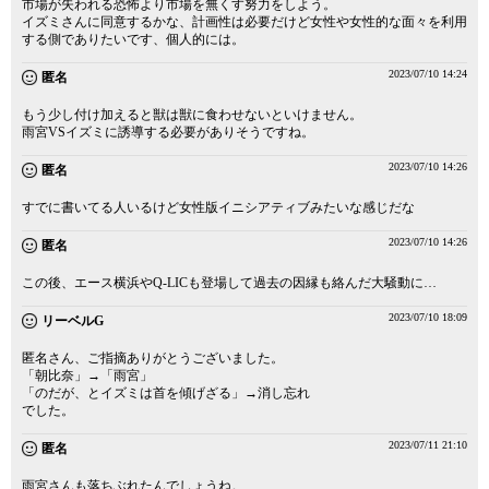
市場が失われる恐怖より市場を無くす努力をしよう。
イズミさんに同意するかな、計画性は必要だけど女性や女性的な面々を利用
する側でありたいです、個人的には。
2023/07/10 14:24
匿名
もう少し付け加えると獣は獣に食わせないといけません。
雨宮VSイズミに誘導する必要がありそうですね。
2023/07/10 14:26
匿名
すでに書いてる人いるけど女性版イニシアティブみたいな感じだな
2023/07/10 14:26
匿名
この後、エース横浜やQ-LICも登場して過去の因縁も絡んだ大騒動に…
2023/07/10 18:09
リーベルG
匿名さん、ご指摘ありがとうございました。
「朝比奈」→「雨宮」
「のだが、とイズミは首を傾げざる」→消し忘れ
でした。
2023/07/11 21:10
匿名
雨宮さんも落ちぶれたんでしょうね。