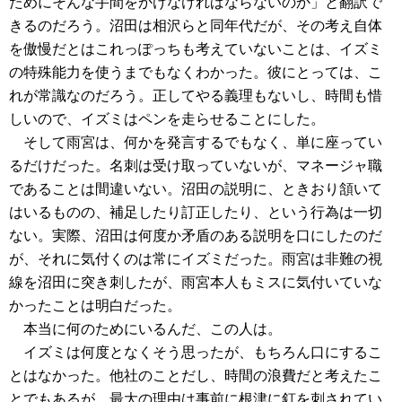
ためにそんな手間をかけなければならないのか」と翻訳で
きるのだろう。沼田は相沢らと同年代だが、その考え自体
を傲慢だとはこれっぽっちも考えていないことは、イズミ
の特殊能力を使うまでもなくわかった。彼にとっては、こ
れが常識なのだろう。正してやる義理もないし、時間も惜
しいので、イズミはペンを走らせることにした。
そして雨宮は、何かを発言するでもなく、単に座ってい
るだけだった。名刺は受け取っていないが、マネージャ職
であることは間違いない。沼田の説明に、ときおり頷いて
はいるものの、補足したり訂正したり、という行為は一切
ない。実際、沼田は何度か矛盾のある説明を口にしたのだ
が、それに気付くのは常にイズミだった。雨宮は非難の視
線を沼田に突き刺したが、雨宮本人もミスに気付いていな
かったことは明白だった。
本当に何のためにいるんだ、この人は。
イズミは何度となくそう思ったが、もちろん口にするこ
とはなかった。他社のことだし、時間の浪費だと考えたこ
とでもあるが、最大の理由は事前に根津に釘を刺されてい