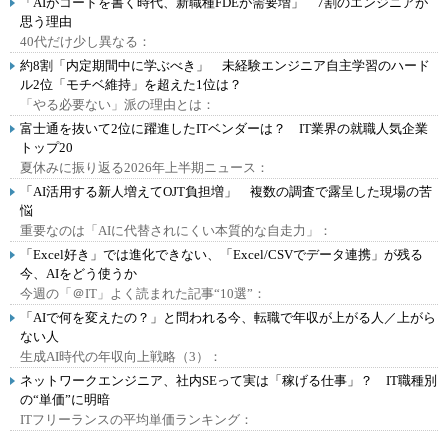
「AIがコードを書く時代、新職種FDEが需要増」 7割のエンジニアが
思う理由
40代だけ少し異なる：
約8割「内定期間中に学ぶべき」 未経験エンジニア自主学習のハード
ル2位「モチベ維持」を超えた1位は？
「やる必要ない」派の理由とは：
富士通を抜いて2位に躍進したITベンダーは？ IT業界の就職人気企業
トップ20
夏休みに振り返る2026年上半期ニュース：
「AI活用する新人増えてOJT負担増」 複数の調査で露呈した現場の苦
悩
重要なのは「AIに代替されにくい本質的な自走力」：
「Excel好き」では進化できない、「Excel/CSVでデータ連携」が残る
今、AIをどう使うか
今週の「＠IT」よく読まれた記事“10選”：
「AIで何を変えたの？」と問われる今、転職で年収が上がる人／上がら
ない人
生成AI時代の年収向上戦略（3）：
ネットワークエンジニア、社内SEって実は「稼げる仕事」？ IT職種別
の“単価”に明暗
ITフリーランスの平均単価ランキング：