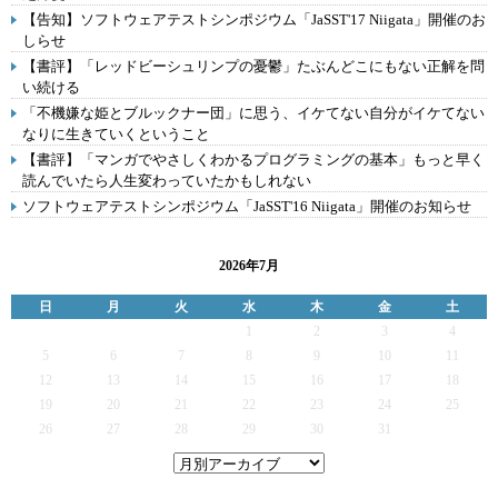
【告知】ソフトウェアテストシンポジウム「JaSST'17 Niigata」開催のお
しらせ
【書評】「レッドビーシュリンプの憂鬱」たぶんどこにもない正解を問
い続ける
「不機嫌な姫とブルックナー団」に思う、イケてない自分がイケてない
なりに生きていくということ
【書評】「マンガでやさしくわかるプログラミングの基本」もっと早く
読んでいたら人生変わっていたかもしれない
ソフトウェアテストシンポジウム「JaSST'16 Niigata」開催のお知らせ
2026年7月
日
月
火
水
木
金
土
1
2
3
4
5
6
7
8
9
10
11
12
13
14
15
16
17
18
19
20
21
22
23
24
25
26
27
28
29
30
31