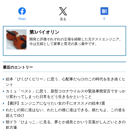
Share
0
見る
第3バイオリン
開発と評価それぞれの立場を経験した元テストエンジニア。
今は主婦として家事と育児の真っ最中です。
最近のエントリー
絵本「びくびくビリー」に思う、心配事だらけのこの時代を生き抜くヒ
ント
カミュ「ペスト」に思う、新型コロナウイルスや緊急事態宣言ですっか
り変わってしまった日常をどう生きるかということ
【書評】エンジニアになりたい女の子にオススメの絵本3選
わたしの前に道はない、わたしの後に道はできる。娘たちよ、この道を
超えてゆけ
朝ドラ「ひよっこ」に見る、夢とか成長とかいう言葉がしんどいときの
処方箋