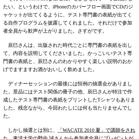
たい、というわけで、iPhoneのカバーフロー画面でCDのジ
ャケットが出てくるように、テスト専門書の表紙が出てく
る自作プログラムを披露してくれました。それだけで参加
者全員から歓声が上がりました。さすがです。
辰巳さんは、出版された時代ごとに専門書の表紙を出し
て、内容を説明してくださいました。かっこいいテスト専
門書の表紙と、辰巳さんのわかりやすく楽しい説明のおか
げでますますお酒がおいしく飲めました。
ディナーセッションの最後には恒例の抽選会がありまし
た。景品にはテスト関係の冊子の他、辰巳さんが特注で作
成したテスト専門書の表紙をプリントしたTシャツもありま
した。残念ながら、今回わたしには何も当たりませんでし
た。
しかし抽選とは別に、
「WACATE 2010 夏」で講師をされ
た
、東洋大学の野中 誠さんから参加者全員にプレゼントが