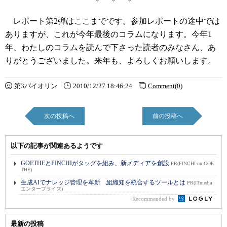
レポート第2弾はここまでです。参加レポートの途中では
ありますが、これが今年最後のコラムになります。今年1
年、わたしのコラムを読んで下さった読者のみなさん、あ
りがとうございました。来年も、よろしくお願いします。
第3バイオリン
2010/12/27 18:46:24
Comment(0)
次の投稿へ
前の投稿へ
以下の記事が関連あるようです
GOETHEとFINCHIがタッグを組み、新メディアを創設
PR(FINCHI on GOE
THE)
生成AIでナレッジ管理を革新 組織知を統合するツールとは
PR(ITmedia
エンタープライズ)
Recommended by
最新の投稿