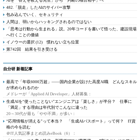
AIを「答えを教える先生」から「判断の稽古相手」へ
482.「脱走」したAIのサイバー攻撃
包み込んでいく、セキュリティ
人間は、弱いからハッキングされるのではない
「思考は行動から生まれる」説。20年コードを書いて悟った、建設現場
へ行くことの価値
イノウーの選択 (12) 慣れない立ち位置
第742回 結果を引き受ける
自分研 新着記事
最高で「年収6000万超」――国内企業が設けた高度AI職 どんなスキル
が求められるのか
メドレーが「Applied AI Developer」人材募集：
生成AIを“使ったことない”エンジニアは「楽しさ」が半分？ 仕事に
「満足」する理由は年代別でこんなに違った
20～30代が最も「やや不満」が多い：
“応用情報が消える”って本当？ 「生成AIパスポート」って何？ IT資
格の今を読む
＠IT人気記事まとめ読みeBook（6）：