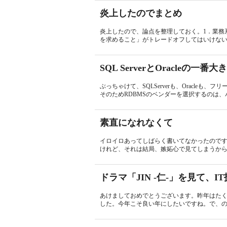
炎上したのでまとめ
炎上したので、論点を整理しておく。1．業務
を求めること」がトレードオフしてはいけない
SQL ServerとOracleの一番
ぶっちゃけて、SQLServerも、Oracleも、
そのためRDBMSのベンダーを選択するのは、バ
素直になれなくて
イロイロあってしばらく書いてなかったのですが
けれど、それは結局、嫉妬心で見てしまうからな
ドラマ「JIN -仁-」を見て、
あけましておめでとうございます。昨年はた
した。今年こそ良い年にしたいですね。で、の