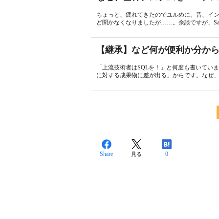
ちょっと、疲れてきたのでユルめに。昔、イ
ど聞かなくなりましたが……。余談ですが、Saa
【継承】など何が便利か分か
「上流技術者はSQLを！」と何度も書いてい
に対する成果物に差が出る」からです。なぜ、
Share
0
見る