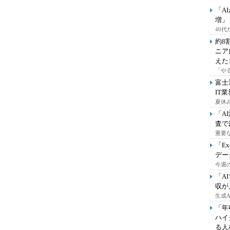
「A
増」
40
約8
ニア
えた
「や
富士
IT
夏休
「A
査で
重要
「E
デー
今週の
「A
収が
生成
「年
ハイ
る人