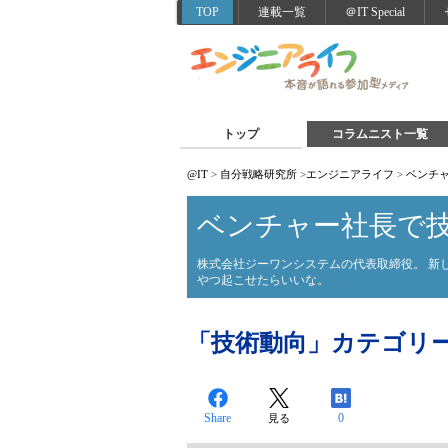
TOP
連載一覧
＠IT Special
トップ
コラムニスト一覧
@IT
>
自分戦略研究所
>
エンジニアライフ
>
ベンチ
ベンチャー社長で
株式会社ジーワンシステムの代表取締役。 新
やつ起こせたらいいな。
「技術動向」カテゴリ
Share
0
見る