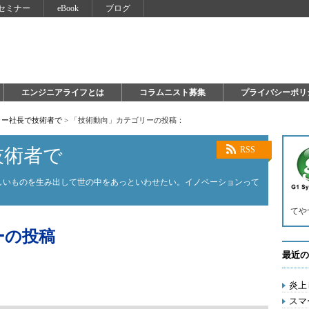
セミナー
eBook
ブログ
エンジニアライフとは
コラムニスト募集
プライバシーポリ
ャー社長で技術者で
>
「技術動向」カテゴリーの投稿：
技術者で
RSS
しいものを生み出して世の中をあっといわせたい。イノベーションって
てや
ーの投稿
最近の
炎上
スマ