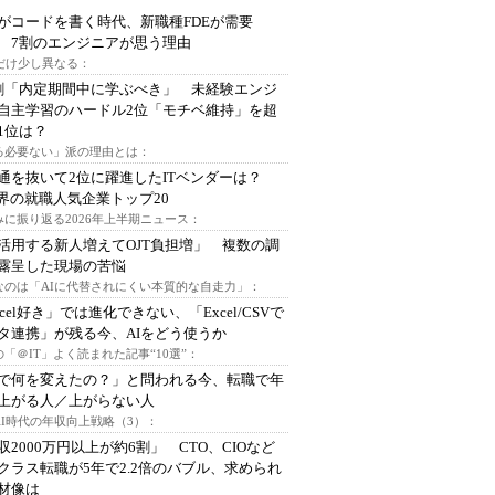
Iがコードを書く時代、新職種FDEが需要
 7割のエンジニアが思う理由
代だけ少し異なる：
割「内定期間中に学ぶべき」 未経験エンジ
自主学習のハードル2位「モチベ維持」を超
1位は？
る必要ない」派の理由とは：
通を抜いて2位に躍進したITベンダーは？
業界の就職人気企業トップ20
みに振り返る2026年上半期ニュース：
I活用する新人増えてOJT負担増」 複数の調
露呈した現場の苦悩
なのは「AIに代替されにくい本質的な自走力」：
xcel好き」では進化できない、「Excel/CSVで
タ連携」が残る今、AIをどう使うか
「＠IT」よく読まれた記事“10選”：
Iで何を変えたの？」と問われる今、転職で年
上がる人／上がらない人
AI時代の年収向上戦略（3）：
収2000万円以上が約6割」 CTO、CIOなど
クラス転職が5年で2.2倍のバブル、求められ
材像は