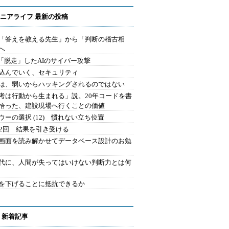
ニアライフ 最新の投稿
を「答えを教える先生」から「判断の稽古相
へ
2.「脱走」したAIのサイバー攻撃
込んでいく、セキュリティ
は、弱いからハッキングされるのではない
考は行動から生まれる」説。20年コードを書
悟った、建設現場へ行くことの価値
ウーの選択 (12) 慣れない立ち位置
42回 結果を引き受ける
で画面を読み解かせてデータベース設計のお勉
時代に、人間が失ってはいけない判断力とは何
を下げることに抵抗できるか
 新着記事