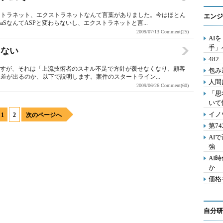
ントラネット、エクストラネットなんて言葉がありました。今はほとん
エンジ
SなんてASPと変わらないし、エクストラネットと言...
2009/07/13
Comment(25)
AI
手」
らない
48
ますが、それは「上流技術者のスキル不足で方針が覆せなくなり、顧客
包み
差が出るのか、以下で説明します。案件のスタートライン...
人間
2009/06/26
Comment(60)
「思
いて
イノ
1
2
次のページへ
第7
AI
強
AI
か
価格
自分研