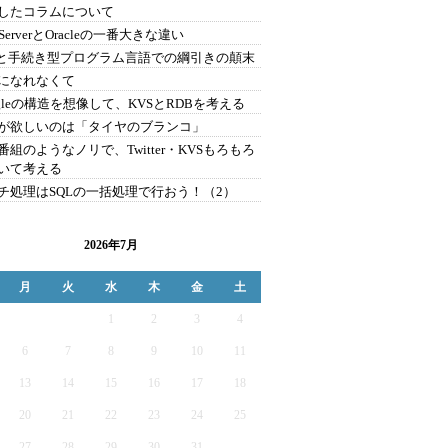
したコラムについて
 ServerとOracleの一番大きな違い
Lと手続き型プログラム言語での綱引きの顛末
になれなくて
ogleの構造を想像して、KVSとRDBを考える
が欲しいのは「タイヤのブランコ」
番組のようなノリで、Twitter・KVSもろもろ
いて考える
チ処理はSQLの一括処理で行おう！（2）
2026年7月
月
火
水
木
金
土
1
2
3
4
6
7
8
9
10
11
13
14
15
16
17
18
20
21
22
23
24
25
27
28
29
30
31