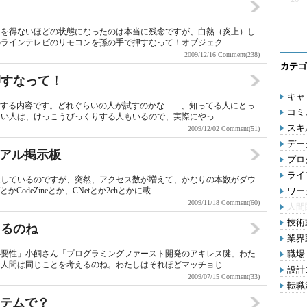
。
るを得ないほどの状態になったのは本当に残念ですが、白熱（炎上）し
ラインテレビのリモコンを孫の手で押すなって！オブジェク...
2009/12/16
Comment(238)
カテゴ
押すなって！
キャリ
しする内容です。どれぐらいの人が試すのかな……、知ってる人にとっ
コミ
い人は、けっこうびっくりする人もいるので、実際にやっ...
スキル
2009/12/02
Comment(51)
デー
リアル掲示板
プロ
ライ
造しているのですが、突然、アクセス数が増えて、かなりの本数がダウ
deZineとか、CNetとか2chとかに載...
ワー
2009/11/18
Comment(60)
人間
技術動
えるのね
業界動
必要性」小飼さん「プログラミングファースト開発のアキレス腱」わた
職場 
人間は同じことを考えるのね。わたしはそれほどマッチョじ...
設計ス
2009/07/15
Comment(33)
転職活
ステムで？