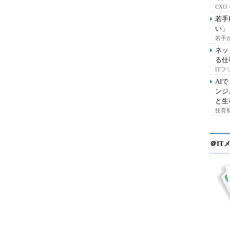
CX
若手
い」
若手
ネッ
る仕
IT
AI
ンジ
と生
技育祭
＠IT