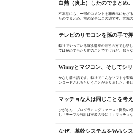
白熱（炎上）したのでまとめ
不本意にも、一部のコメントを非表示にせざ
たのでまとめ。前の記事はこの辺です。常識の
テレビのリモコンを孫の手で
弊社でやっているSQL講座の最初の方でお話
ては極めて当たり前のことですけれど、知らな
Winnyとマジコン、そしてシ
かなり前の話です。弊社でこんなソフトを製
ンロードされるということがありました。＠ITとかCo
マッチョな人は同じことを考
ひがさん「プログラミングファースト開発の
し「テーブル設計は実装の後に！」マッチョな
なぜ、基幹システムをWebシ