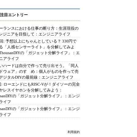
注目エントリー
ーランスにおける仕事の断り方：生涯現役の
エンジニアを目指して：エンジニアライフ
2回: 予想以上にちゃんとしている？ 330円で
る「人感センサーライト」を分解してみよ
ThousanDIYの「ガジェット分解ライフ」：エ
ニアライフ
いハードは自分で作って売り出そう。「同人
ドウェア」のすゝめ：個人がものを作って売
デジタルDIYの最前線：エンジニアライフ
回: ローエンドにもRISC-Vが！ダイソーの完全
ヤレスイヤホンを分解してみよう：
ousanDIYの「ガジェット分解ライフ」：エンジ
ライフ
ousanDIYの「ガジェット分解ライフ」：エンジ
ライフ
利用規約