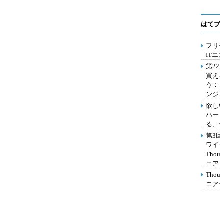
はてブ
フリ
IT
第2
買え
う：
ンジ
欲し
ハー
る、
第3
ワイ
Th
ニア
Th
ニア