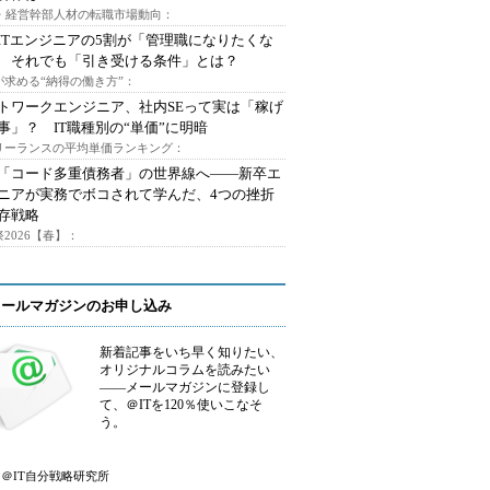
O・経営幹部人材の転職市場動向：
ITエンジニアの5割が「管理職になりたくな
 それでも「引き受ける条件」とは？
が求める“納得の働き方”：
トワークエンジニア、社内SEって実は「稼げ
事」？ IT職種別の“単価”に明暗
フリーランスの平均単価ランキング：
で「コード多重債務者」の世界線へ――新卒エ
ニアが実務でボコされて学んだ、4つの挫折
存戦略
2026【春】：
メールマガジンのお申し込み
新着記事をいち早く知りたい、
オリジナルコラムを読みたい
――メールマガジンに登録し
て、＠ITを120％使いこなそ
う。
＠IT自分戦略研究所