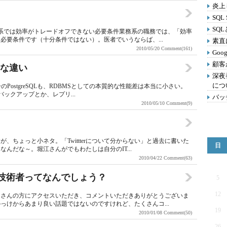
炎上
SQL
SQ
系では効率がトレードオフできない必要条件業務系の職務では、「効率
必要条件です（十分条件ではない）。医者でいうならば、...
素直
2010/05/20
Comment(161)
Go
顧客
大きな違い
深夜
につ
フリーのPostgreSQLも、RDBMSとしての本質的な性能差は本当に小さい。
ックアップとか、レプリ...
バッ
2010/05/10
Comment(9)
、ちょっと小ネタ。「Twittterについて分からない」と過去に書いた
日
んだな～。堀江さんがでもわたしは自分のIT...
2010/04/22
Comment(63)
IT技術者ってなんでしょう？
5
12
くさんの方にアクセスいただき、コメントいただきありがとうございま
っけからあまり良い話題ではないのですけれど、たくさんコ...
19
2010/01/08
Comment(50)
26