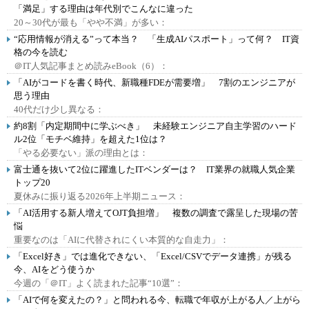
「満足」する理由は年代別でこんなに違った
20～30代が最も「やや不満」が多い：
“応用情報が消える”って本当？ 「生成AIパスポート」って何？ IT資
格の今を読む
＠IT人気記事まとめ読みeBook（6）：
「AIがコードを書く時代、新職種FDEが需要増」 7割のエンジニアが
思う理由
40代だけ少し異なる：
約8割「内定期間中に学ぶべき」 未経験エンジニア自主学習のハード
ル2位「モチベ維持」を超えた1位は？
「やる必要ない」派の理由とは：
富士通を抜いて2位に躍進したITベンダーは？ IT業界の就職人気企業
トップ20
夏休みに振り返る2026年上半期ニュース：
「AI活用する新人増えてOJT負担増」 複数の調査で露呈した現場の苦
悩
重要なのは「AIに代替されにくい本質的な自走力」：
「Excel好き」では進化できない、「Excel/CSVでデータ連携」が残る
今、AIをどう使うか
今週の「＠IT」よく読まれた記事“10選”：
「AIで何を変えたの？」と問われる今、転職で年収が上がる人／上がら