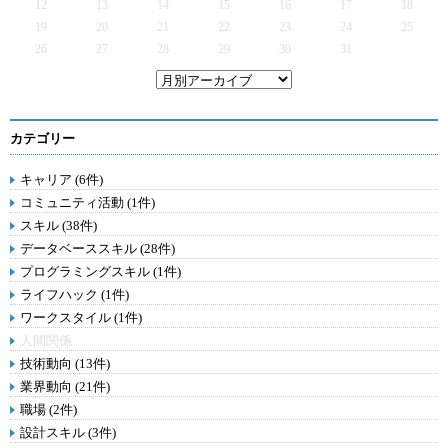
12
13
14
15
16
17
18
19
20
21
22
23
24
25
26
27
28
29
30
31
カテゴリー
キャリア (6件)
コミュニティ活動 (1件)
スキル (38件)
データベーススキル (28件)
プログラミングスキル (1件)
ライフハック (1件)
ワークスタイル (1件)
人間関係
技術動向 (13件)
業界動向 (21件)
職場 (2件)
設計スキル (3件)