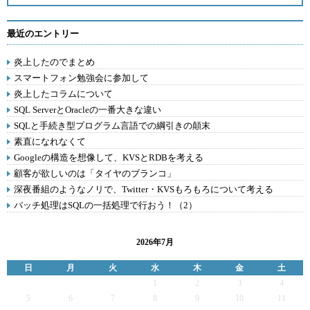
最近のエントリー
炎上したのでまとめ
スマートフォン勉強会に参加して
炎上したコラムについて
SQL ServerとOracleの一番大きな違い
SQLと手続き型プログラム言語での綱引きの顛末
素直になれなくて
Googleの構造を想像して、KVSとRDBを考える
顧客が欲しいのは「タイヤのブランコ」
深夜番組のようなノリで、Twitter・KVSもろもろについて考える
バッチ処理はSQLの一括処理で行おう！（2）
2026年7月
日
月
火
水
木
金
土
1
2
3
4
5
6
7
8
9
10
11