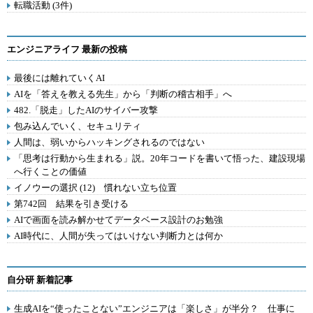
転職活動 (3件)
エンジニアライフ 最新の投稿
最後には離れていくAI
AIを「答えを教える先生」から「判断の稽古相手」へ
482.「脱走」したAIのサイバー攻撃
包み込んでいく、セキュリティ
人間は、弱いからハッキングされるのではない
「思考は行動から生まれる」説。20年コードを書いて悟った、建設現場
へ行くことの価値
イノウーの選択 (12) 慣れない立ち位置
第742回 結果を引き受ける
AIで画面を読み解かせてデータベース設計のお勉強
AI時代に、人間が失ってはいけない判断力とは何か
自分研 新着記事
生成AIを“使ったことない”エンジニアは「楽しさ」が半分？ 仕事に