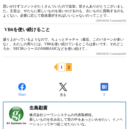
思いがけずコメントがたくさんついたので追加。皆さんありがとうございまし
た。主旨は、やたらに新しいものを追いかけるのも、古いものに固執するのも
よくない。必要に応じて取捨選択すればいいじゃないのってことで...
2009/06/09
Comment(43)
VB6を使い続けること
盛り上がっているようなので、ちょっとチャチャ（最近、このパターンが多い
な）。わたしの周りには、VB6を使い続けているところは多いです。それどこ
ろか、NEC98シリーズのN88BASICなどを使い続けて...
2009/06/05
Comment(64)
1
2
Share
0
見る
生島勘富
株式会社ジーワンシステム
の代表取締役。
新しいものを生み出して世の中をあっといわせたい。イノベ
ーションってやつ起こせたらいいな。