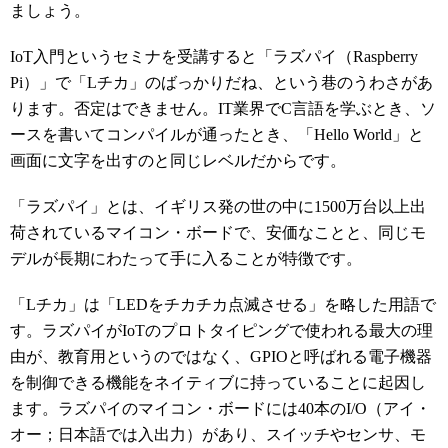
ましょう。
IoT入門というセミナを受講すると「ラズパイ（Raspberry
Pi）」で「Lチカ」のばっかりだね、という巷のうわさがあ
ります。否定はできません。IT業界でC言語を学ぶとき、ソ
ースを書いてコンパイルが通ったとき、「Hello World」と
画面に文字を出すのと同じレベルだからです。
「ラズパイ」とは、イギリス発の世の中に1500万台以上出
荷されているマイコン・ボードで、安価なことと、同じモ
デルが長期にわたって手に入ることが特徴です。
「Lチカ」は「LEDをチカチカ点滅させる」を略した用語で
す。ラズパイがIoTのプロトタイピングで使われる最大の理
由が、教育用というのではなく、GPIOと呼ばれる電子機器
を制御できる機能をネイティブに持っていることに起因し
ます。ラズパイのマイコン・ボードには40本のI/O（アイ・
オー；日本語では入出力）があり、スイッチやセンサ、モ