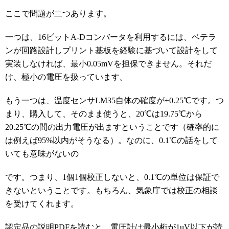
ここで問題が二つあります。
一つは、16ビットA-Dコンバータを利用するには、ベテラ
ンが回路設計しプリント基板を経験に基づいて設計をして
実装しなければ、最小0.05mVを担保できません。それだ
け、極小の電圧を扱っています。
もう一つは、温度センサLM35自体の確度が±0.25℃です。つ
まり、購入して、そのまま使うと、20℃は19.75℃から
20.25℃の間の出力電圧が出ますということです（確率的に
は例えば95%以内がそうなる）。なのに、0.1℃の話をして
いても意味がないの
です。つまり、1個1個校正しないと、0.1℃の単位は保証で
きないということです。もちろん、気象庁では校正の相談
を受けてくれます。
認定品の説明PDFを読むと、電圧計は最小桁が1uV以下が読