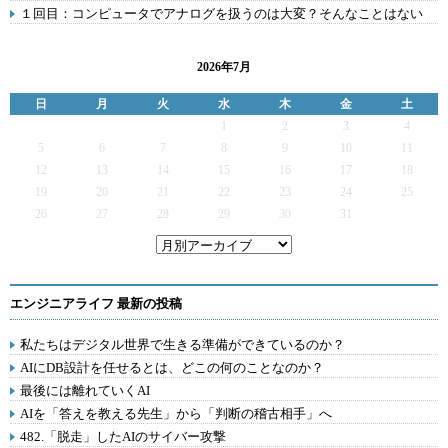
１回目：コンピュータでアナログを扱うのは大変？そんなことはない
2026年7月
日
月
火
水
木
金
土
1
2
3
4
5
6
7
8
9
10
11
12
13
14
15
16
17
18
19
20
21
22
23
24
25
26
27
28
29
30
31
エンジニアライフ 最新の投稿
私たちはデジタル世界で生きる準備ができているのか？
AIにDB設計を任せるとは、どこの何のことなのか？
最後には離れていくAI
AIを「答えを教える先生」から「判断の稽古相手」へ
482.「脱走」したAIのサイバー攻撃