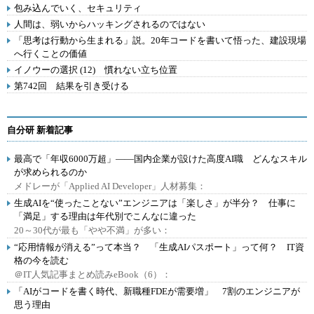
包み込んでいく、セキュリティ
人間は、弱いからハッキングされるのではない
「思考は行動から生まれる」説。20年コードを書いて悟った、建設現場
へ行くことの価値
イノウーの選択 (12) 慣れない立ち位置
第742回 結果を引き受ける
自分研 新着記事
最高で「年収6000万超」――国内企業が設けた高度AI職 どんなスキル
が求められるのか
メドレーが「Applied AI Developer」人材募集：
生成AIを“使ったことない”エンジニアは「楽しさ」が半分？ 仕事に
「満足」する理由は年代別でこんなに違った
20～30代が最も「やや不満」が多い：
“応用情報が消える”って本当？ 「生成AIパスポート」って何？ IT資
格の今を読む
＠IT人気記事まとめ読みeBook（6）：
「AIがコードを書く時代、新職種FDEが需要増」 7割のエンジニアが
思う理由