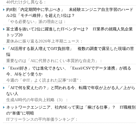
40代だけ少し異なる：
約8割「内定期間中に学ぶべき」 未経験エンジニア自主学習のハード
ル2位「モチベ維持」を超えた1位は？
「やる必要ない」派の理由とは：
富士通を抜いて2位に躍進したITベンダーは？ IT業界の就職人気企業
トップ20
夏休みに振り返る2026年上半期ニュース：
「AI活用する新人増えてOJT負担増」 複数の調査で露呈した現場の苦
悩
重要なのは「AIに代替されにくい本質的な自走力」：
「Excel好き」では進化できない、「Excel/CSVでデータ連携」が残る
今、AIをどう使うか
今週の「＠IT」よく読まれた記事“10選”：
「AIで何を変えたの？」と問われる今、転職で年収が上がる人／上がら
ない人
生成AI時代の年収向上戦略（3）：
ネットワークエンジニア、社内SEって実は「稼げる仕事」？ IT職種別
の“単価”に明暗
ITフリーランスの平均単価ランキング：