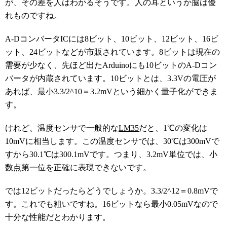
が、その差を人はわかるそうです。人の耳というか脳は優
れものですね。
A-DコンバータICには8ビット、10ビット、12ビット、16ビ
ット、24ビットなどが市販されています。8ビットは現在の
需要が少なく、先ほど出たArduinoにも10ビットのA-Dコン
バータが内蔵されています。10ビットとは、3.3Vの電圧が
あれば、最小3.3/2^10＝3.2mVという細かく量子化ができま
す。
けれど、温度センサで一般的な
LM35
だと、1℃の変化は
10mVに相当します。この温度センサでは、30℃は300mVで
すから30.1℃は300.1mVです。つまり、3.2mV単位では、小
数点第一位を正確に表現できないです。
では12ビットだったらどうでしょうか。3.3/2^12＝0.8mVで
す。これでも粗いですね。16ビットなら最小0.05mVなので
十分な性能だとわかります。