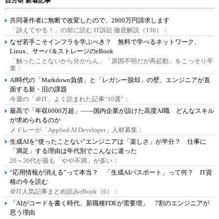
自分研 新着記事
共同著作者に無断で改変したので、2800万円請求します
「訴えてやる！」の前に読む IT訴訟 徹底解説（138）：
なぜ若手こそインフラを学ぶべき？ 無料で学べるネットワーク、
Linux、サーバ＆ストレージのeBook
「触ったことないから分からん」「原因不明だが再起動」をこっそり卒
業：
AI時代の「Markdown負債」と「レガシー脱却」の壁、エンジニアが直
面する新・旧の課題
今週の「＠IT」よく読まれた記事“10選”：
最高で「年収6000万超」――国内企業が設けた高度AI職 どんなスキル
が求められるのか
メドレーが「Applied AI Developer」人材募集：
生成AIを“使ったことない”エンジニアは「楽しさ」が半分？ 仕事に
「満足」する理由は年代別でこんなに違った
20～30代が最も「やや不満」が多い：
“応用情報が消える”って本当？ 「生成AIパスポート」って何？ IT資
格の今を読む
＠IT人気記事まとめ読みeBook（6）：
「AIがコードを書く時代、新職種FDEが需要増」 7割のエンジニアが
思う理由