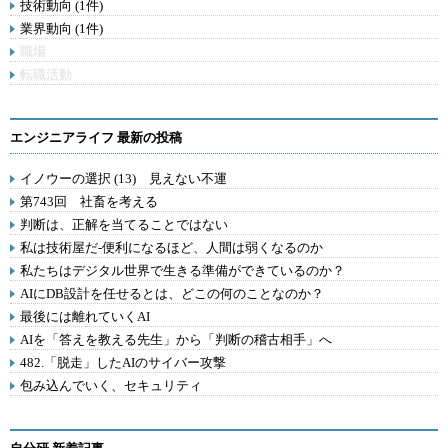
技術動向 (1件)
業界動向 (1件)
職場
転職活動
エンジニアライフ 最新の投稿
イノウーの選択 (13) 見えない不運
第743回 社畜を考える
判断は、正解を当てることではない
私は技術屋だ-便利になるほど、人間は弱くなるのか
私たちはデジタル世界で生きる準備ができているのか？
AIにDB設計を任せるとは、どこの何のことなのか？
最後には離れていくAI
AIを「答えを教える先生」から「判断の稽古相手」へ
482.「脱走」したAIのサイバー攻撃
包み込んでいく、セキュリティ