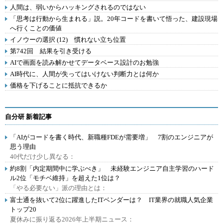
人間は、弱いからハッキングされるのではない
「思考は行動から生まれる」説。20年コードを書いて悟った、建設現場
へ行くことの価値
イノウーの選択 (12) 慣れない立ち位置
第742回 結果を引き受ける
AIで画面を読み解かせてデータベース設計のお勉強
AI時代に、人間が失ってはいけない判断力とは何か
価格を下げることに抵抗できるか
自分研 新着記事
「AIがコードを書く時代、新職種FDEが需要増」 7割のエンジニアが
思う理由
40代だけ少し異なる：
約8割「内定期間中に学ぶべき」 未経験エンジニア自主学習のハード
ル2位「モチベ維持」を超えた1位は？
「やる必要ない」派の理由とは：
富士通を抜いて2位に躍進したITベンダーは？ IT業界の就職人気企業
トップ20
夏休みに振り返る2026年上半期ニュース：