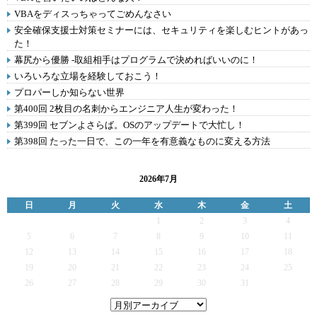
VBAをディスっちゃってごめんなさい
安全確保支援士対策セミナーには、セキュリティを楽しむヒントがあっ
た！
幕尻から優勝 -取組相手はプログラムで決めればいいのに！
いろいろな立場を経験しておこう！
プロパーしか知らない世界
第400回 2枚目の名刺からエンジニア人生が変わった！
第399回 セブンよさらば。OSのアップデートで大忙し！
第398回 たった一日で、この一年を有意義なものに変える方法
2026年7月
日
月
火
水
木
金
土
1
2
3
4
5
6
7
8
9
10
11
12
13
14
15
16
17
18
19
20
21
22
23
24
25
26
27
28
29
30
31