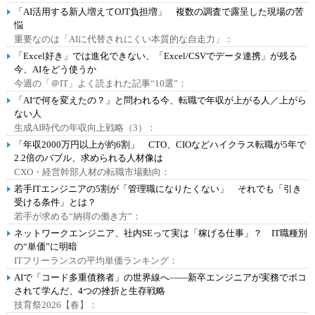
「AI活用する新人増えてOJT負担増」 複数の調査で露呈した現場の苦
悩
重要なのは「AIに代替されにくい本質的な自走力」：
「Excel好き」では進化できない、「Excel/CSVでデータ連携」が残る
今、AIをどう使うか
今週の「＠IT」よく読まれた記事“10選”：
「AIで何を変えたの？」と問われる今、転職で年収が上がる人／上がら
ない人
生成AI時代の年収向上戦略（3）：
「年収2000万円以上が約6割」 CTO、CIOなどハイクラス転職が5年で
2.2倍のバブル、求められる人材像は
CXO・経営幹部人材の転職市場動向：
若手ITエンジニアの5割が「管理職になりたくない」 それでも「引き
受ける条件」とは？
若手が求める“納得の働き方”：
ネットワークエンジニア、社内SEって実は「稼げる仕事」？ IT職種別
の“単価”に明暗
ITフリーランスの平均単価ランキング：
AIで「コード多重債務者」の世界線へ――新卒エンジニアが実務でボコ
されて学んだ、4つの挫折と生存戦略
技育祭2026【春】：