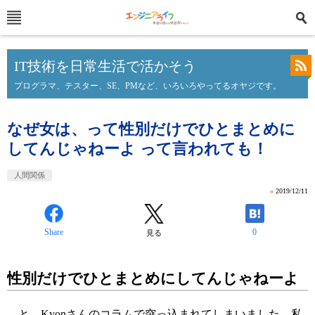
IT技術を日常生活で活かそう
プログラマ、テスター、SE、PMなど、いろいろやってるオヤジです。
なぜ女は、って性別だけでひとまとめに
してんじゃねーよ って言われても！
人間関係
»
2019/12/11
Share
0
見る
性別だけでひとまとめにしてんじゃねーよ
と、
Kyonさんのコラム
で突っ込まれてしまいました。私