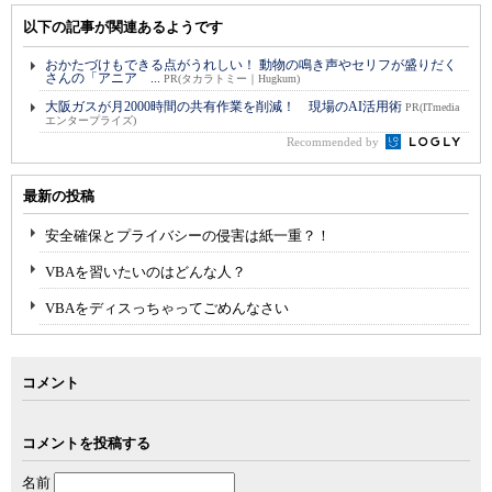
以下の記事が関連あるようです
おかたづけもできる点がうれしい！ 動物の鳴き声やセリフが盛りだく
さんの「アニア ...
PR(タカラトミー｜Hugkum)
大阪ガスが月2000時間の共有作業を削減！ 現場のAI活用術
PR(ITmedia
エンタープライズ)
Recommended by
最新の投稿
安全確保とプライバシーの侵害は紙一重？！
VBAを習いたいのはどんな人？
VBAをディスっちゃってごめんなさい
コメント
コメントを投稿する
名前