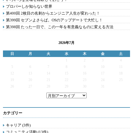
プロパーしか知らない世界
第400回 2枚目の名刺からエンジニア人生が変わった！
第399回 セブンよさらば。OSのアップデートで大忙し！
第398回 たった一日で、この一年を有意義なものに変える方法
2026年7月
日
月
火
水
木
金
土
1
2
3
4
5
6
7
8
9
10
11
12
13
14
15
16
17
18
19
20
21
22
23
24
25
26
27
28
29
30
31
カテゴリー
キャリア (3件)
コミュニティ活動 (13件)