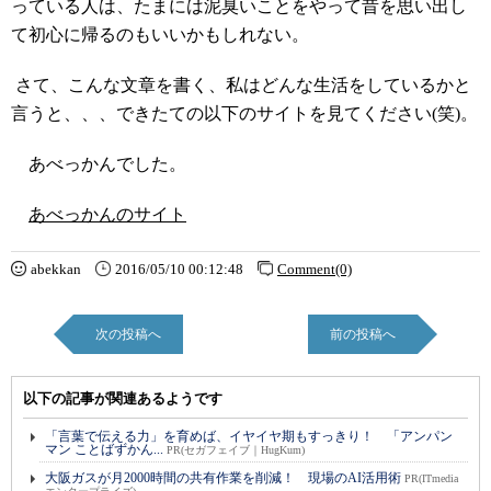
っている人は、たまには泥臭いことをやって昔を思い出し
て初心に帰るのもいいかもしれない。
さて、こんな文章を書く、私はどんな生活をしているかと
言うと、、、できたての以下のサイトを見てください(笑)。
あべっかんでした。
あべっかんのサイト
abekkan
2016/05/10 00:12:48
Comment(0)
次の投稿へ
前の投稿へ
以下の記事が関連あるようです
「言葉で伝える力」を育めば、イヤイヤ期もすっきり！ 「アンパン
マン ことばずかん...
PR(セガフェイブ｜HugKum)
大阪ガスが月2000時間の共有作業を削減！ 現場のAI活用術
PR(ITmedia