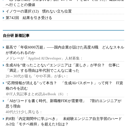
へ行くことの価値
イノウーの選択 (12) 慣れない立ち位置
第742回 結果を引き受ける
自分研 新着記事
最高で「年収6000万超」――国内企業が設けた高度AI職 どんなスキル
が求められるのか
メドレーが「Applied AI Developer」人材募集：
生成AIを“使ったことない”エンジニアは「楽しさ」が半分？ 仕事に
「満足」する理由は年代別でこんなに違った
20～30代が最も「やや不満」が多い：
“応用情報が消える”って本当？ 「生成AIパスポート」って何？ IT資
格の今を読む
＠IT人気記事まとめ読みeBook（6）：
「AIがコードを書く時代、新職種FDEが需要増」 7割のエンジニアが
思う理由
40代だけ少し異なる：
約8割「内定期間中に学ぶべき」 未経験エンジニア自主学習のハード
ル2位「モチベ維持」を超えた1位は？