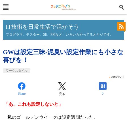
IT技術を日常生活で活かそう
プログラマ、テスター、SE、PMなど、いろいろやってるオヤジです。
GWは設定三昧-泥臭い設定作業にも小さな
喜びを！
ワークスタイル
»
2016/05/10
Share
0
見る
「あ、これも設定しないと」
私のゴールデンウイークは設定週間だった。