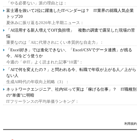
「やる必要ない」派の理由とは：
富士通を抜いて2位に躍進したITベンダーは？ IT業界の就職人気企業
トップ20
夏休みに振り返る2026年上半期ニュース：
「AI活用する新人増えてOJT負担増」 複数の調査で露呈した現場の苦
悩
重要なのは「AIに代替されにくい本質的な自走力」：
「Excel好き」では進化できない、「Excel/CSVでデータ連携」が残る
今、AIをどう使うか
今週の「＠IT」よく読まれた記事“10選”：
「AIで何を変えたの？」と問われる今、転職で年収が上がる人／上がら
ない人
生成AI時代の年収向上戦略（3）：
ネットワークエンジニア、社内SEって実は「稼げる仕事」？ IT職種別
の“単価”に明暗
ITフリーランスの平均単価ランキング：
利用規約