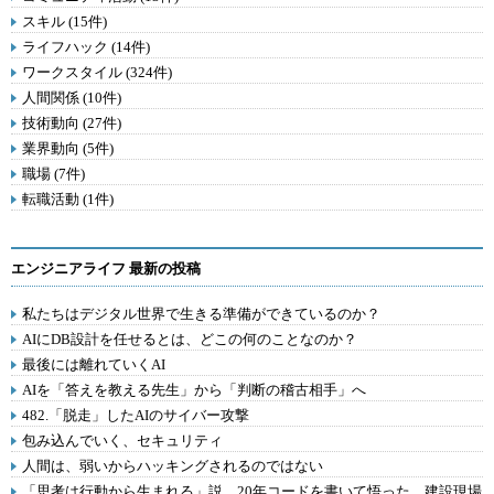
スキル (15件)
ライフハック (14件)
ワークスタイル (324件)
人間関係 (10件)
技術動向 (27件)
業界動向 (5件)
職場 (7件)
転職活動 (1件)
エンジニアライフ 最新の投稿
私たちはデジタル世界で生きる準備ができているのか？
AIにDB設計を任せるとは、どこの何のことなのか？
最後には離れていくAI
AIを「答えを教える先生」から「判断の稽古相手」へ
482.「脱走」したAIのサイバー攻撃
包み込んでいく、セキュリティ
人間は、弱いからハッキングされるのではない
「思考は行動から生まれる」説。20年コードを書いて悟った、建設現場