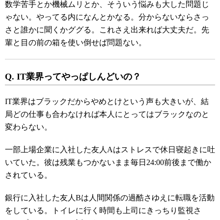
数学苦手とか機械ムリとか、そういう悩みも大した問題じ
ゃない。やってる内になんとかなる。分からないならさっ
さと誰かに聞くかググる。これさえ出来れば大丈夫だ。先
輩と目の前の箱を使い倒せば問題ない。
Q. IT業界ってやっぱしんどいの？
IT業界はブラックだからやめとけという声も大きいが、結
局どの仕事も合わなければ本人にとってはブラックなのと
変わらない。
一部上場企業に入社した友人Aはストレスで休日寝起きに吐
いていた。彼は残業もつかないまま毎日24:00前後まで働か
されている。
銀行に入社した友人Bは人間関係の過酷さゆえに転職を活動
をしている。トイレに行く時間も上司にきっちり監視さ