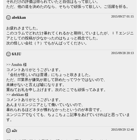
それだけの評価は得られていたと自信はもって欲しい。
ただ、他の道を決めたのなら、そちらで頑張って欲しい。ご活躍を祈る。
2015/09/27 01:15
abekkan
お疲れさまでした。
このコラムでどれだけ暴れてくれるかと期待していましたが、ＩＴエンジニ
アとしての投稿が少なかったのはちょっと残念でした。
次の怪しい会社（？）でもがんばってください。
2015/09/28 20:13
6A1U
>> Anubis 様
コメントありがとうございます。
「会社が怪しいのは普通」にちょっと吹きました。
ただ、IT業界が嫌気が差して辞めたってワケではないので、
未練がないと言えば嘘になります。
重ねてお礼を申し上げます。次のとこでも頑張ってみます。
>> abekkan 様
コメントありがとうございます。
あんまりエンジニアとして働いていないので、
暴れられるほどネタが獲れなかったというのが本音です。
エンジニアでなくても、ちょこちょこ記事をあげていければと思っていま
す。
2015/09/29 12:48
a2c