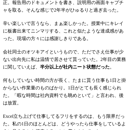
正。報告用のドキュメントを書き、説明用の画面キャプチ
ャを取る。そんな感じで2年半がひゅるりと過ぎ去った。
辛い楽しいで言うなら、まぁ楽しかった。授業中にキレイ
に板書出来てニンマリする、これと似たような達成感があ
った。現場の方々には感謝しきりである。
会社同士のオツキアイというもので、ただでさえ仕事が少
ない出向先に私は温情で居させて貰っていた。2年目の業務
に関していえば、
半分以上が社内ニート状態だった
。
何もしていない時間の方が長く、たまに貰う仕事も1日と掛
からない作業量のものばかり。1日がとても長く感じられ
た。「暇な時間は社内資料でも眺めといて」と言われ、後
は放置。
Excel立ち上げて仕事してるフリをするのは、もう限界だっ
た。私の1日のほとんどは、どうやったら仕事をしているよ