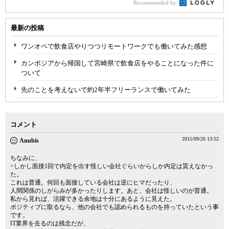
Recommended by
最新の投稿
ワンオペで飲食店やりつつリモートワークでも働いてみた感想
カンボジアから帰国して宮崎県で飲食店をやることになった件に
ついて
先のことを考えないで約2年半フリーランスで働いてみた
コメント
2015/09/26 13:52
Anubis
ちなみに、
>しかし面接1回で内定を出す怪しい会社ぐらいからしか内定は貰えなかっ
た。
これは普通。何回も面接している会社は逆にヒマだったり、
人間関係のしがらみが多かったりします。あと、会社は怪しいのが普通。
私から見れば、活躍できる余地は十分にあるように見えた。
ポジティブに取るなら、他の会社でも認められるものを持っていたという事
です。
IT業界を去るのは残念だが、