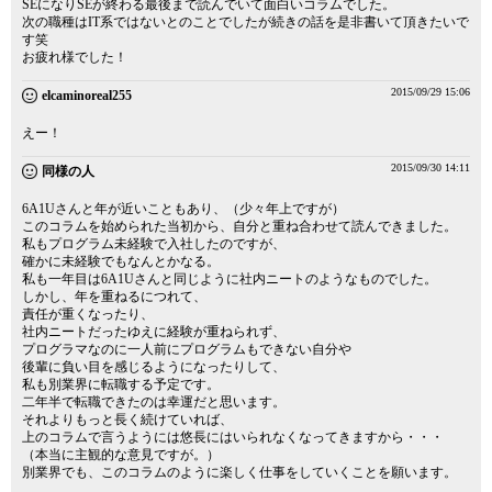
SEになりSEが終わる最後まで読んでいて面白いコラムでした。
次の職種はIT系ではないとのことでしたが続きの話を是非書いて頂きたいで
す笑
お疲れ様でした！
2015/09/29 15:06
elcaminoreal255
えー！
2015/09/30 14:11
同様の人
6A1Uさんと年が近いこともあり、（少々年上ですが）
このコラムを始められた当初から、自分と重ね合わせて読んできました。
私もプログラム未経験で入社したのですが、
確かに未経験でもなんとかなる。
私も一年目は6A1Uさんと同じように社内ニートのようなものでした。
しかし、年を重ねるにつれて、
責任が重くなったり、
社内ニートだったゆえに経験が重ねられず、
プログラマなのに一人前にプログラムもできない自分や
後輩に負い目を感じるようになったりして、
私も別業界に転職する予定です。
二年半で転職できたのは幸運だと思います。
それよりもっと長く続けていれば、
上のコラムで言うようには悠長にはいられなくなってきますから・・・
（本当に主観的な意見ですが。）
別業界でも、このコラムのように楽しく仕事をしていくことを願います。