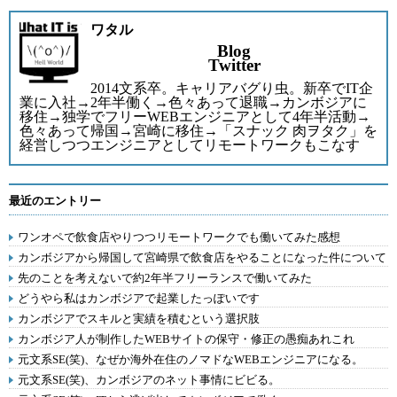
ワタル
Blog
Twitter
2014文系卒。キャリアバグり虫。新卒でIT企
業に入社→2年半働く→色々あって退職→カンボジアに
移住→独学でフリーWEBエンジニアとして4年半活動→
色々あって帰国→宮崎に移住→「スナック 肉ヲタク」を
経営しつつエンジニアとしてリモートワークもこなす
最近のエントリー
ワンオペで飲食店やりつつリモートワークでも働いてみた感想
カンボジアから帰国して宮崎県で飲食店をやることになった件について
先のことを考えないで約2年半フリーランスで働いてみた
どうやら私はカンボジアで起業したっぽいです
カンボジアでスキルと実績を積むという選択肢
カンボジア人が制作したWEBサイトの保守・修正の愚痴あれこれ
元文系SE(笑)、なぜか海外在住のノマドなWEBエンジニアになる。
元文系SE(笑)、カンボジアのネット事情にビビる。