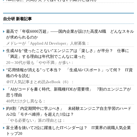
自分研 新着記事
最高で「年収6000万超」――国内企業が設けた高度AI職 どんなスキル
が求められるのか
メドレーが「Applied AI Developer」人材募集：
生成AIを“使ったことない”エンジニアは「楽しさ」が半分？ 仕事に
「満足」する理由は年代別でこんなに違った
20～30代が最も「やや不満」が多い：
“応用情報が消える”って本当？ 「生成AIパスポート」って何？ IT資
格の今を読む
＠IT人気記事まとめ読みeBook（6）：
「AIがコードを書く時代、新職種FDEが需要増」 7割のエンジニアが
思う理由
40代だけ少し異なる：
約8割「内定期間中に学ぶべき」 未経験エンジニア自主学習のハード
ル2位「モチベ維持」を超えた1位は？
「やる必要ない」派の理由とは：
富士通を抜いて2位に躍進したITベンダーは？ IT業界の就職人気企業
トップ20