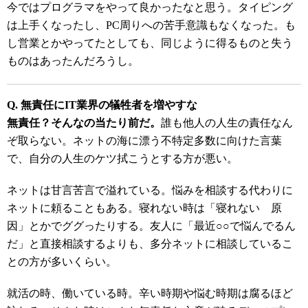
今ではプログラマをやって良かったなと思う。タイピング
は上手くなったし、PC周りへの苦手意識もなくなった。も
し営業とかやってたとしても、同じように得るものと失う
ものはあったんだろうし。
Q. 無責任にIT業界の犠牲者を増やすな
無責任？そんなの当たり前だ。
誰も他人の人生の責任なん
ぞ取らない。ネットの海に漂う不特定多数に向けた言葉
で、自分の人生のケツ拭こうとする方が悪い。
ネットは甘言苦言で溢れている。悩みを相談する代わりに
ネットに頼ることもある。寝れない時は「寝れない 原
因」とかでググったりする。友人に「最近○○で悩んでるん
だ」と直接相談するよりも、多分ネットに相談しているこ
との方が多いくらい。
就活の時、働いている時。辛い時期や悩む時期は腐るほど