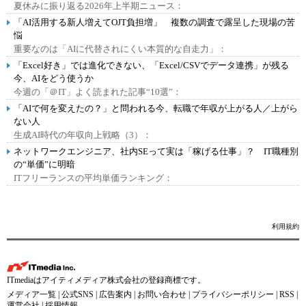
夏休みに振り返る2026年上半期ニュース：
「AI活用する新人増えてOJT負担増」 複数の調査で露呈した現場の苦
悩
重要なのは「AIに代替されにくい本質的な自走力」：
「Excel好き」では進化できない、「Excel/CSVでデータ連携」が残る
今、AIをどう使うか
今週の「＠IT」よく読まれた記事“10選”：
「AIで何を変えたの？」と問われる今、転職で年収が上がる人／上がら
ない人
生成AI時代の年収向上戦略（3）：
ネットワークエンジニア、社内SEって実は「稼げる仕事」？ IT職種別
の“単価”に明暗
ITフリーランスの平均単価ランキング：
利用規約
ITmediaはアイティメディア株式会社の登録商標です。
メディア一覧
|
公式SNS
|
広告案内
|
お問い合わせ
|
プライバシーポリシー
|
RSS
|
運営会社
|
採用情報