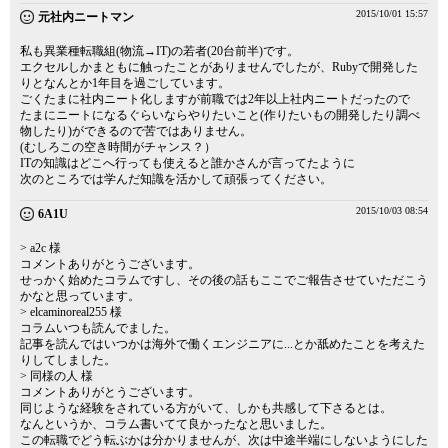
2015/10/01 15:57
元社内ニートマン
私も異業種転職組(物流→IT)の若者(20台前半)です。
エクセルしかまともに触ったことがありませんでしたが、Rubyで開発した
りとなんとか1年目を過ごしています。
ごくたまに社内ニート化しますが前職では2年以上社内ニートだったので
たまにニートになるぐらいならやりたいこと(作りたいもの開発したり調べ
物したり)ができるので苦ではありません。
(むしろこの空き時間がチャンス？）
ITの知識はどこへ行っても使えると誰かさんが言ってたように
次のところでは学んだ知識を活かして頑張ってください。
2015/10/03 08:54
6A1U
> a2c 様
コメントありがとうございます。
せっかく始めたコラムですし、その後の話もここでご報告させていただこう
かなと思っています。
> elcaminoreal255 様
コラムいつも読んでました。
記事を読んではいつかは海外で働くエンジニアに...とか舐めたことを考えた
りしてしました。
> 同様の人 様
コメントありがとうございます。
同じような経験をされている方がいて、しかも共感して下さるとは。
なんというか、コラム書いてて良かったなと思いました。
この転職でどう転ぶかは分かりませんが、次は中途半端にしないようにした