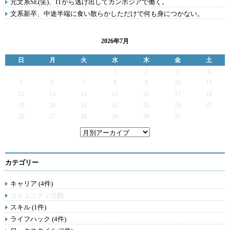
元文系SE(笑)、ITから逃げ出してカンボジアで働く。
文系新卒、中途半端に食い散らかしただけで何も身につかない。
2026年7月
日
月
火
水
木
金
土
1
2
3
4
5
6
7
8
9
10
11
12
13
14
15
16
17
18
19
20
21
22
23
24
25
26
27
28
29
30
31
カテゴリー
キャリア (4件)
コミュニティ活動
スキル (1件)
ライフハック (4件)