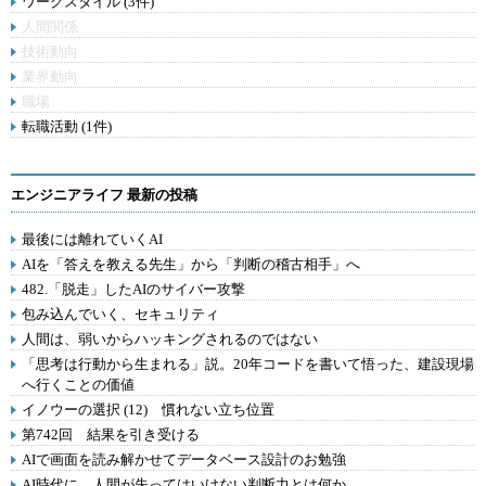
ワークスタイル (3件)
人間関係
技術動向
業界動向
職場
転職活動 (1件)
エンジニアライフ 最新の投稿
最後には離れていくAI
AIを「答えを教える先生」から「判断の稽古相手」へ
482.「脱走」したAIのサイバー攻撃
包み込んでいく、セキュリティ
人間は、弱いからハッキングされるのではない
「思考は行動から生まれる」説。20年コードを書いて悟った、建設現場
へ行くことの価値
イノウーの選択 (12) 慣れない立ち位置
第742回 結果を引き受ける
AIで画面を読み解かせてデータベース設計のお勉強
AI時代に、人間が失ってはいけない判断力とは何か