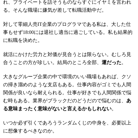
れ、プライベートを話そうものならすぐにイヤミを言われ
る。そんな職場に嫌気が差して転職活動中だ。
対して零細人売IT企業のプログラマである私は、大した仕
事もせず18:00には退社し適当に過ごしている。私も結果的
に転職を決めた。
就活にかけた労力と対価が見合うとは限らない。むしろ見
合うことの方が珍しい。結局のところ全部、
運だった
。
大きなグループ企業の中で環境のいい職場もあれば、クソ
の掃き溜めのような支店もある。仕事内容がゴミでも人間
関係が良いなら耐えられる。仕事が好きでも人間関係で悩
む時もある。業界がブラックだのどうだので悩むのは、
あ
る意味まったく意味がないと言えるかもしれない
。
いつか必ず引くであろうランダムくじの中身を、必要以上
に想像するべきなのか。