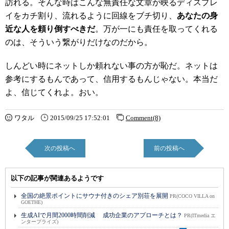
訪れる。そんな時はこんな無責任な文章が映るディスプレ
イをカチ割り、流れるように回線をブチ切り、
あなたの身
近な人を頼り倒すべきだ
。万が一にも責任を取ってくれる
のは、そういう繋がりだけなのだから。
しんどい時にネットしか頼れない事の方が恥だ。ネットは
参考にするもんであって、信用するもんじゃない。本当だ
よ、信じてくれよ。おい。
ワタル
2015/09/25 17:52:01
Comment(8)
次の投稿へ
前の投稿へ
以下の記事が関連あるようです
全国の絶景ポイントにサウナ付きのシェア別荘を展開
PR(COCO VILLA on
GOETHE)
生成AIで月間2000時間削減 成功企業のアプローチとは？
PR(ITmedia エ
ンタープライズ)