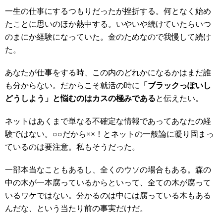
一生の仕事にするつもりだったが挫折する。何となく始め
たことに思いのほか熱中する。いやいや続けていたらいつ
のまにか経験になっていた。金のためなので我慢して続け
た。
あなたが仕事をする時、この内のどれかになるかはまだ誰
も分からない。だからこそ就活の時に
「ブラックっぽいし
どうしよう」と悩むのはカスの極みである
と伝えたい。
ネットはあくまで単なる不確定な情報であってあなたの経
験ではない。○○だから××！とネットの一般論に凝り固まっ
ているのは要注意。私もそうだった。
一部本当なこともあるし、全くのウソの場合もある。森の
中の木が一本腐っているからといって、全ての木が腐って
いるワケではない。分かるのは中には腐っている木もある
んだな、という当たり前の事実だけだ。