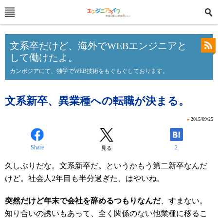
文系卒だけど、海外でWEBエンジニアと
して働けたよ。
カンボジアにて、独学でWEB技術をもぐもぐしております。
文系新卒、異業種への転職が決まる。
»
2015/09/25
Share
2
見る
久しぶりだな。文系新卒だ。というかもう第二新卒なんだ
けど。社会人2年目も半分過ぎた、はやいね。
突然だけど年末で会社を辞めるつもりなんだ
、すまない。
知り合いの誘いもあって、全く関係のない他業種に移るこ