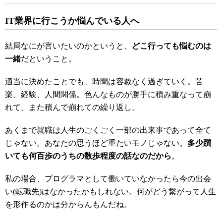
IT業界に行こうか悩んでいる人へ
結局なにが言いたいのかというと、
どこ行っても悩むのは
一緒
だということ。
適当に決めたことでも、時間は容赦なく過ぎていく。苦
楽、経験、人間関係。色んなものが勝手に積み重なって崩
れて、また積んで崩れての繰り返し。
あくまで就職は人生のごくごく一部の出来事であって全て
じゃない。あなたの思うほど重たいモノじゃない。
多少躓
いても何百歩のうちの数歩程度の話なのだから
。
私の場合、プログラマとして働いていなかったら今の出会
い(転職先)はなかったかもしれない。何がどう繋がって人生
を形作るのかは分からんもんだね。