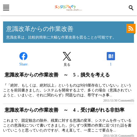
意識改革からの作業改善
意識改革は、比較的簡単に大幅な作業改善を図ることが可能です。
Share
1
見る
意識改革からの作業改善 ～ 5．損失を考える
『「絶対、もしくは、絶対以上」というものは9分9厘存在していない』という
ことを前回書きました。システムを開発する上で、多くの場合（意識されてい
ようと、いまいと、それに関わらず）問題なのは、尊守すべき事...
2011/11/30
Comment(0)
意識改革からの作業改善 ～ 4．受け継がれる非効率
これまで、固定観念の除外、残業に対する意識の変革、システムを作っている
ことの意識化について書いてきました。少しずつ実際の作業に近づけた話を書
いていこうと思っていたのですが、考え直して、一度ここで要点を...
2011/10/26
Comment(0)