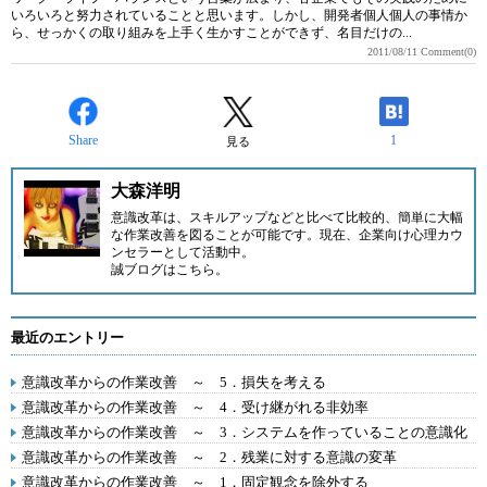
いろいろと努力されていることと思います。しかし、開発者個人個人の事情か
ら、せっかくの取り組みを上手く生かすことができず、名目だけの...
2011/08/11
Comment(0)
Share
1
見る
大森洋明
意識改革は、スキルアップなどと比べて比較的、簡単に大幅
な作業改善を図ることが可能です。
現在、企業向け心理カウ
ンセラー
として活動中。
誠ブログは
こちら
。
最近のエントリー
意識改革からの作業改善 ～ 5．損失を考える
意識改革からの作業改善 ～ 4．受け継がれる非効率
意識改革からの作業改善 ～ 3．システムを作っていることの意識化
意識改革からの作業改善 ～ 2．残業に対する意識の変革
意識改革からの作業改善 ～ 1．固定観念を除外する