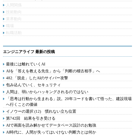
人間関係
技術動向
業界動向
職場
転職活動
エンジニアライフ 最新の投稿
最後には離れていくAI
AIを「答えを教える先生」から「判断の稽古相手」へ
482.「脱走」したAIのサイバー攻撃
包み込んでいく、セキュリティ
人間は、弱いからハッキングされるのではない
「思考は行動から生まれる」説。20年コードを書いて悟った、建設現場
へ行くことの価値
イノウーの選択 (12) 慣れない立ち位置
第742回 結果を引き受ける
AIで画面を読み解かせてデータベース設計のお勉強
AI時代に、人間が失ってはいけない判断力とは何か