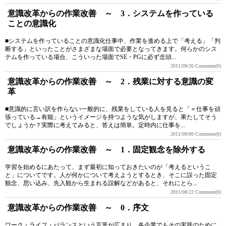
意識改革からの作業改善 ～ 3．システムを作っている
ことの意識化
■システムを作っていることの意識化仕事中、作業を進める上で「考える」「判
断する」といったことがさまざまな場面で必要となってきます。何らかのシス
テムを作っている場合、こういった場面でSE・PGに必ず念頭...
2011/09/26
Comment(0)
意識改革からの作業改善 ～ 2．残業に対する意識の変
革
■意識的に言い訳を作らない一般的に、残業をしている人を見ると「＝仕事を頑
張っている→有能」というイメージを持つような気がしますが、果たしてそう
でしょうか？実際に考えてみると、答えは簡単。定時内に仕事を...
2011/09/09
Comment(0)
意識改革からの作業改善 ～ 1．固定観念を除外する
学習を始めるにあたって、まず最初に知っておきたいのが「考えるというこ
と」についてです。人が何かについて考えようとするとき、そこに誤った固定
観念、思い込み、先入観から生まれる誤解などがあると、それにとら...
2011/08/22
Comment(0)
意識改革からの作業改善 ～ 0．序文
ワーク・ライフ・バランスという言葉が広まり、各企業でもその実践のために