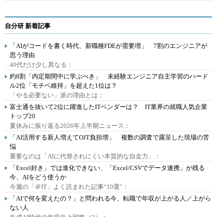
自分研 新着記事
「AIがコードを書く時代、新職種FDEが需要増」 7割のエンジニアが
思う理由
40代だけ少し異なる：
約8割「内定期間中に学ぶべき」 未経験エンジニア自主学習のハード
ル2位「モチベ維持」を超えた1位は？
「やる必要ない」派の理由とは：
富士通を抜いて2位に躍進したITベンダーは？ IT業界の就職人気企業
トップ20
夏休みに振り返る2026年上半期ニュース：
「AI活用する新人増えてOJT負担増」 複数の調査で露呈した現場の苦
悩
重要なのは「AIに代替されにくい本質的な自走力」：
「Excel好き」では進化できない、「Excel/CSVでデータ連携」が残る
今、AIをどう使うか
今週の「＠IT」よく読まれた記事“10選”：
「AIで何を変えたの？」と問われる今、転職で年収が上がる人／上がら
ない人