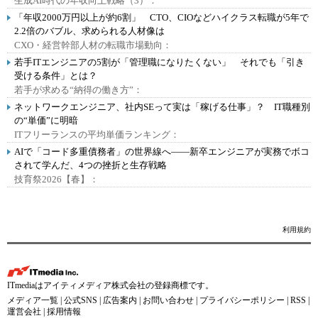
生成AI時代の年収向上戦略（3）：
「年収2000万円以上が約6割」 CTO、CIOなどハイクラス転職が5年で
2.2倍のバブル、求められる人材像は
CXO・経営幹部人材の転職市場動向：
若手ITエンジニアの5割が「管理職になりたくない」 それでも「引き
受ける条件」とは？
若手が求める“納得の働き方”：
ネットワークエンジニア、社内SEって実は「稼げる仕事」？ IT職種別
の“単価”に明暗
ITフリーランスの平均単価ランキング：
AIで「コード多重債務者」の世界線へ――新卒エンジニアが実務でボコ
されて学んだ、4つの挫折と生存戦略
技育祭2026【春】：
利用規約
ITmediaはアイティメディア株式会社の登録商標です。
メディア一覧
|
公式SNS
|
広告案内
|
お問い合わせ
|
プライバシーポリシー
|
RSS
|
運営会社
|
採用情報