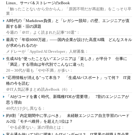
Linux、サーバ＆ストレージのeBook
「触ったことないから分からん」「原因不明だが再起動」をこっそり卒
業：
AI時代の「Markdown負債」と「レガシー脱却」の壁、エンジニアが直
面する新・旧の課題
今週の「＠IT」よく読まれた記事“10選”：
最高で「年収6000万超」――国内企業が設けた高度AI職 どんなスキル
が求められるのか
メドレーが「Applied AI Developer」人材募集：
生成AIを“使ったことない”エンジニアは「楽しさ」が半分？ 仕事に
「満足」する理由は年代別でこんなに違った
20～30代が最も「やや不満」が多い：
“応用情報が消える”って本当？ 「生成AIパスポート」って何？ IT資
格の今を読む
＠IT人気記事まとめ読みeBook（6）：
「AIがコードを書く時代、新職種FDEが需要増」 7割のエンジニアが
思う理由
40代だけ少し異なる：
約8割「内定期間中に学ぶべき」 未経験エンジニア自主学習のハード
ル2位「モチベ維持」を超えた1位は？
「やる必要ない」派の理由とは：
富士通を抜いて2位に躍進したITベンダーは？ IT業界の就職人気企業