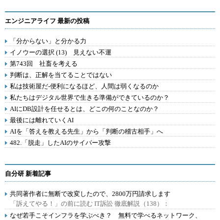
エンジニアライフ 最新の投稿
「分からない」と分かる力
イノウーの選択 (13) 見えない不運
第743回 社畜を考える
判断は、正解を当てることではない
私は技術屋だ-便利になるほど、人間は弱くなるのか
私たちはデジタル世界で生きる準備ができているのか？
AIにDB設計を任せるとは、どこの何のことなのか？
最後には離れていくAI
AIを「答えを教える先生」から「判断の稽古相手」へ
482.「脱走」したAIのサイバー攻撃
自分研 新着記事
共同著作者に無断で改変したので、2800万円請求します
「訴えてやる！」の前に読む IT訴訟 徹底解説（138）：
なぜ若手こそインフラを学ぶべき？ 無料で学べるネットワーク、