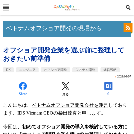
ベトナムオフショア開発の現場から
オフショア開発企業を選ぶ前に整理して
おきたい前準備
DX
エンジニア
オフショア開発
システム開発
経営戦略
»
2023/09/07
Share
0
見る
こんにちは、
ベトナムオフショア開発会社を運営
しており
ます、
IDS Vietnam CEO
の柴田達真と申します。
今回は、
初めてオフショア開発の導入を検討している方
に