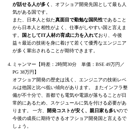
が話せる人が多く
、オフショア開発先国として最も人
気がある国です。
また、日本人と似た
真面目で勤勉な国民性
であること
から日本人と相性がよく、仕事がしやすい国と言えま
す。
国としてIT人材の育成に力を入れて
おり、今後
益々最近の技術を身に着けて若くて優秀なエンジニア
が多く輩出されることが期待できます。
ミャンマー【時差：2時間30分 単価：BSE 49万円／
PG 38万円】
オフショア開発の歴史は浅く、エンジニアの技術レベ
ルは他国と比べ低い傾向があります。 またインフラ整
備が不十分で、首都でも電気や電源が落ちることが日
常的にあるため、スケジュールに気を付ける必要があ
ります。 一方、
開発コストが安く、親日家も多い
ので
今後の成長に期待できるオフショア開発国と言えるで
しょう。