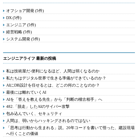
オフショア開発 (5件)
DX (5件)
エンジニア (5件)
経営戦略 (5件)
システム開発 (5件)
エンジニアライフ 最新の投稿
私は技術屋だ-便利になるほど、人間は弱くなるのか
私たちはデジタル世界で生きる準備ができているのか？
AIにDB設計を任せるとは、どこの何のことなのか？
最後には離れていくAI
AIを「答えを教える先生」から「判断の稽古相手」へ
482.「脱走」したAIのサイバー攻撃
包み込んでいく、セキュリティ
人間は、弱いからハッキングされるのではない
「思考は行動から生まれる」説。20年コードを書いて悟った、建設現場
へ行くことの価値