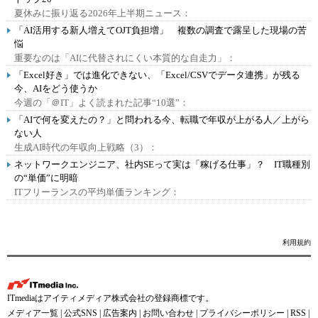
夏休みに振り返る2026年上半期ニュース：
「AI活用する新人増えてOJT負担増」 複数の調査で露呈した現場の苦
悩
重要なのは「AIに代替されにくい本質的な自走力」：
「Excel好き」では進化できない、「Excel/CSVでデータ連携」が残る
今、AIをどう使うか
今週の「＠IT」よく読まれた記事“10選”：
「AIで何を変えたの？」と問われる今、転職で年収が上がる人／上がら
ない人
生成AI時代の年収向上戦略（3）：
ネットワークエンジニア、社内SEって実は「稼げる仕事」？ IT職種別
の“単価”に明暗
ITフリーランスの平均単価ランキング：
利用規約
ITmediaはアイティメディア株式会社の登録商標です。
メディア一覧
|
公式SNS
|
広告案内
|
お問い合わせ
|
プライバシーポリシー
|
RSS
|