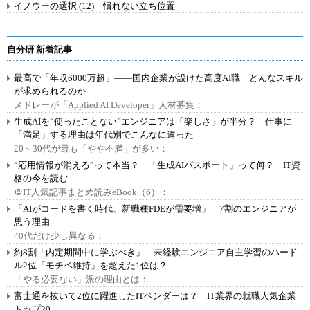
イノウーの選択 (12) 慣れない立ち位置
自分研 新着記事
最高で「年収6000万超」――国内企業が設けた高度AI職 どんなスキル
が求められるのか
メドレーが「Applied AI Developer」人材募集：
生成AIを“使ったことない”エンジニアは「楽しさ」が半分？ 仕事に
「満足」する理由は年代別でこんなに違った
20～30代が最も「やや不満」が多い：
“応用情報が消える”って本当？ 「生成AIパスポート」って何？ IT資
格の今を読む
＠IT人気記事まとめ読みeBook（6）：
「AIがコードを書く時代、新職種FDEが需要増」 7割のエンジニアが
思う理由
40代だけ少し異なる：
約8割「内定期間中に学ぶべき」 未経験エンジニア自主学習のハード
ル2位「モチベ維持」を超えた1位は？
「やる必要ない」派の理由とは：
富士通を抜いて2位に躍進したITベンダーは？ IT業界の就職人気企業
トップ20