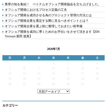
業界の知を集結！ ベトナムオフショア開発協会を立ち上げました。
オフショア開発におけるプロセス定義の工夫
オフショア開発を成功させる為のプロジェクト管理の方法とは
オフショア開発企業を選定する際に見るべきポイントとは？
オフショア開発企業を選ぶ前に整理しておきたい前準備
オフショア開発を成功に導くためのお手伝いをさせて頂きます【IDS
Vietnam 柴田 達真】
2026年7月
日
月
火
水
木
金
土
1
2
3
4
5
6
7
8
9
10
11
12
13
14
15
16
17
18
19
20
21
22
23
24
25
26
27
28
29
30
31
カテゴリー