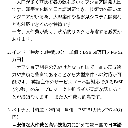
→人口が多くIT技術者の数も多いオフショア開発大国
です。漢字文化圏で日本語対応でき、技術力の高いエ
ンジニアがいる為、大型案件や基盤系システム開発な
ども対応できるのが特徴です。
一方、人件費が高く、政治的リスクも考慮する必要が
あります。
インド【時差：3時間30分 単価：BSE 68万円／PG 52
万円】
→オフショア開発の先駆けとなった国で、高いIT技術
力や実績も豊富であることから大型案件への対応が可
能です。 英語主体のサービス（日本語対応できるBrSE
が少数）の為、プロジェクト担当者が英語が話せるこ
とが必須なります。 また人件費も割高です。
ベトナム【時差：2時間 単価：BSE 51万円／PG 40万
円】
→
安価な人件費と高い技術力
に加えて親日国で
日本語