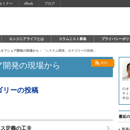
セミナー
eBook
ブログ
エンジニアライフとは
コラムニスト募集
プライバシーポリ
ムオフショア開発の現場から
>
「システム開発」カテゴリーの投稿：
ア開発の現場から
RSS
ゴリーの投稿
のオ
チミ
半分
最近の
セス定義の工夫
業界