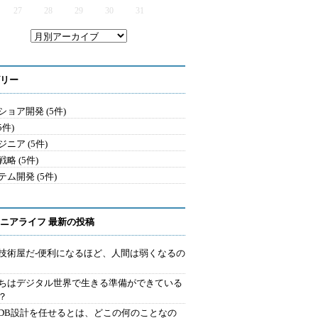
27
28
29
30
31
リー
ショア開発 (5件)
5件)
ニア (5件)
略 (5件)
テム開発 (5件)
ニアライフ 最新の投稿
技術屋だ-便利になるほど、人間は弱くなるの
ちはデジタル世界で生きる準備ができている
？
にDB設計を任せるとは、どこの何のことなの