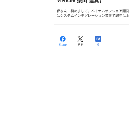
Vietnam 柴田 達真】
皆さん、初めまして。ベトナムオフショア開発会社
はシステムインテグレーション業界で20年以上
Share
0
見る