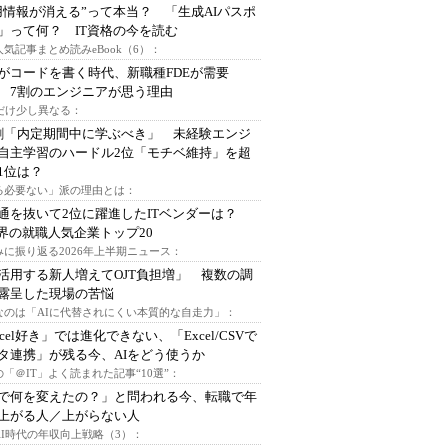
用情報が消える”って本当？ 「生成AIパスポ
」って何？ IT資格の今を読む
人気記事まとめ読みeBook（6）：
Iがコードを書く時代、新職種FDEが需要
 7割のエンジニアが思う理由
代だけ少し異なる：
割「内定期間中に学ぶべき」 未経験エンジ
自主学習のハードル2位「モチベ維持」を超
1位は？
る必要ない」派の理由とは：
通を抜いて2位に躍進したITベンダーは？
業界の就職人気企業トップ20
みに振り返る2026年上半期ニュース：
I活用する新人増えてOJT負担増」 複数の調
露呈した現場の苦悩
なのは「AIに代替されにくい本質的な自走力」：
xcel好き」では進化できない、「Excel/CSVで
タ連携」が残る今、AIをどう使うか
「＠IT」よく読まれた記事“10選”：
Iで何を変えたの？」と問われる今、転職で年
上がる人／上がらない人
AI時代の年収向上戦略（3）：