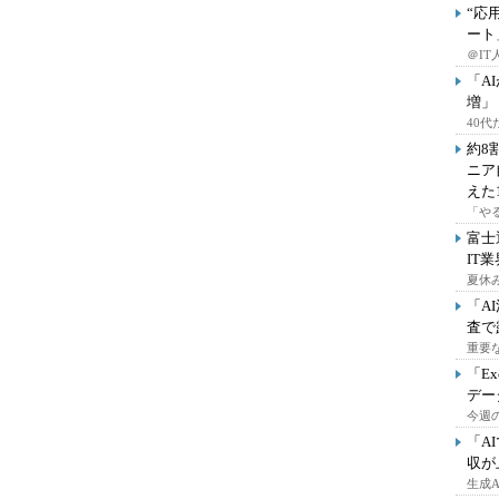
“応
ート
＠IT
「A
増」
40
約8
ニア
えた
「や
富士
IT
夏休
「A
査で
重要
「E
デー
今週の
「A
収が
生成