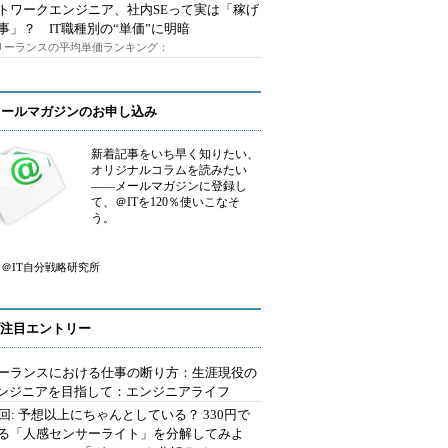
トワークエンジニア、社内SEって実は「稼げ
事」？ IT職種別の“単価”に明暗
フリーランスの平均単価ランキング：
メールマガジンのお申し込み
新着記事をいち早く知りたい、
オリジナルコラムを読みたい
――メールマガジンに登録し
て、＠ITを120％使いこなそ
う。
＠IT自分戦略研究所
注目エントリー
ーランスにおける仕事の断り方：生涯現役の
エンジニアを目指して：エンジニアライフ
2回: 予想以上にちゃんとしている？ 330円で
る「人感センサーライト」を分解してみよ