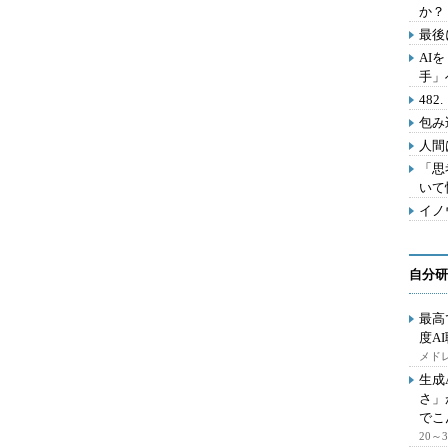
か？
最後
AI
手」
48
包み
人間
「思
いて
イノ
自分研
最高
度A
メドレ
生成
さ」
でこ
20