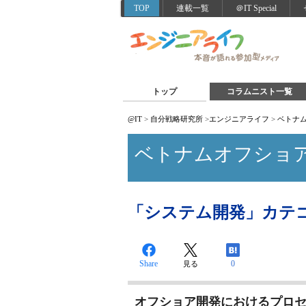
TOP
連載一覧
＠IT Special
トップ
コラムニスト一覧
@IT
>
自分戦略研究所
>
エンジニアライフ
>
ベトナ
ベトナムオフショ
「システム開発」カテ
Share
0
見る
オフショア開発におけるプロ