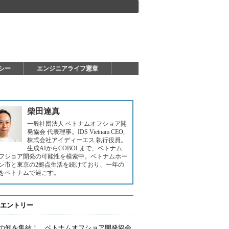
シー
エンジニアライフ憲章
柴田達真
一般社団法人 ベトナムオフショア開
発協会 代表理事。IDS Vietnam CEO,
株式会社アイディーエス 執行役員。
生成AIからCOBOLまで、ベトナム
フショア開発の可能性を模索中。ベトナムホー
ン市と東京の2拠点生活を続けており、一年の
をベトナムで過ごす。
エントリー
の知を集結！ ベトナムオフショア開発協会