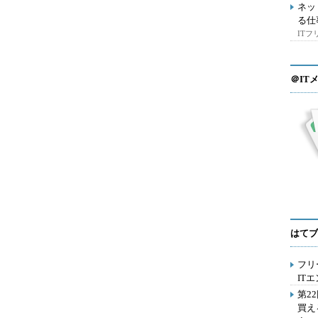
ネッ
る仕
IT
＠IT
はてブ
フリ
IT
第2
買え