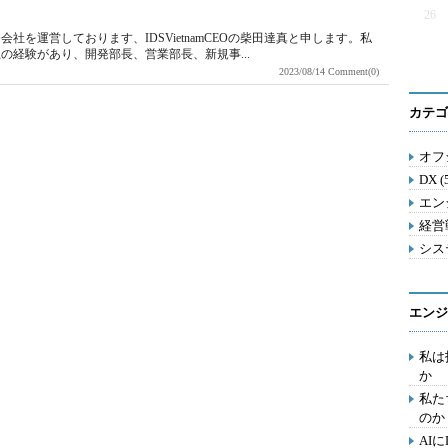
26
を運営しております、IDSVietnamCEOの柴田達真と申します。私
の経験があり、開発部長、営業部長、新規事...
2023/08/14
Comment(0)
カテゴ
オフ
DX (
エンジ
経営戦
シス
エンジ
私は
か
私た
のか
AI