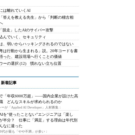
には離れていくAI
を「答えを教える先生」から「判断の稽古相
へ
2.「脱走」したAIのサイバー攻撃
込んでいく、セキュリティ
は、弱いからハッキングされるのではない
考は行動から生まれる」説。20年コードを書
悟った、建設現場へ行くことの価値
ウーの選択 (12) 慣れない立ち位置
 新着記事
で「年収6000万超」――国内企業が設けた高
I職 どんなスキルが求められるのか
ーが「Applied AI Developer」人材募集：
AIを“使ったことない”エンジニアは「楽し
が半分？ 仕事に「満足」する理由は年代別
んなに違った
～30代が最も「やや不満」が多い：