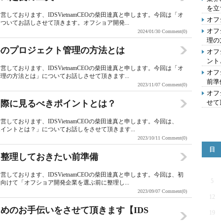
を立
ております、IDSVietnamCEOの柴田達真と申します。今回は「オ
オフ
いてお話しさせて頂きます。オフショア開発...
オフ
2024/01/30
Comment(0)
理の
為のプロジェクト管理の方法とは
オフ
ント
ております、IDSVietnamCEOの柴田達真と申します。今回は「オ
オフ
の方法とは」についてお話しさせて頂きます...
前準
2023/11/07
Comment(0)
オフ
る際に見るべきポイントとは？
せて頂
ております、IDSVietnamCEOの柴田達真と申します。今回は、
イントとは？」についてお話しをさせて頂きます...
2023/10/11
Comment(0)
日
に整理しておきたい前準備
ております、IDSVietnamCEOの柴田達真と申します。今回は、初
5
けて「オフショア開発企業を選ぶ前に整理し...
2023/09/07
Comment(0)
12
めのお手伝いをさせて頂きます【IDS
19