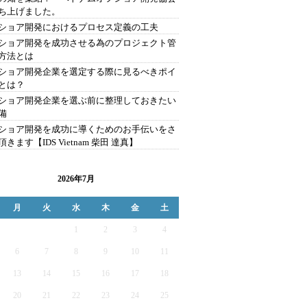
ち上げました。
ショア開発におけるプロセス定義の工夫
ショア開発を成功させる為のプロジェクト管
方法とは
ショア開発企業を選定する際に見るべきポイ
とは？
ショア開発企業を選ぶ前に整理しておきたい
備
ショア開発を成功に導くためのお手伝いをさ
きます【IDS Vietnam 柴田 達真】
2026年7月
月
火
水
木
金
土
1
2
3
4
6
7
8
9
10
11
13
14
15
16
17
18
20
21
22
23
24
25