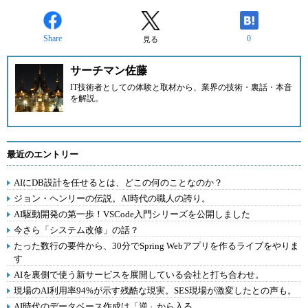
Share
0
見る
サーチマン佐藤
IT技術者としての体験と取材から、業界の技術・裏話・本音
を解説。
最近のエントリー
AIにDB設計を任せるとは、どこの何のことなのか？
ジョン・ヘンリーの伝説。AI時代の職人の誇り。
AI駆動開発の第一歩！VSCode入門シリーズを公開しました
今さら「システム改修」の話？
たった数行の要件から、30分でSpring Webアプリを作るライブをやりま
す
AIを裏側で使う新サービスを展開している会社と打ち合わせ。
現場のAI利用率94%が示す残酷な現実。SES現場が激変したとの声も。
AI時代のデータベース作成は「逆」から入る