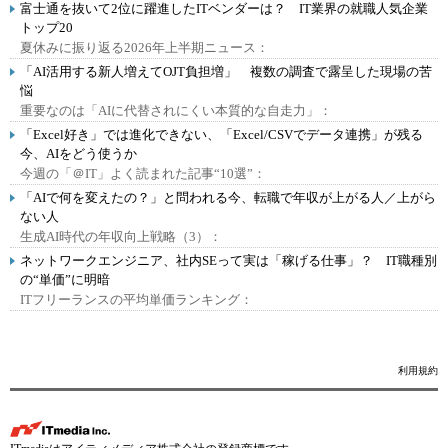
富士通を抜いて2位に躍進したITベンダーは？ IT業界の就職人気企業
トップ20
夏休みに振り返る2026年上半期ニュース：
「AI活用する新人増えてOJT負担増」 複数の調査で露呈した現場の苦
悩
重要なのは「AIに代替されにくい本質的な自走力」：
「Excel好き」では進化できない、「Excel/CSVでデータ連携」が残る
今、AIをどう使うか
今週の「＠IT」よく読まれた記事“10選”：
「AIで何を変えたの？」と問われる今、転職で年収が上がる人／上がら
ない人
生成AI時代の年収向上戦略（3）：
ネットワークエンジニア、社内SEって実は「稼げる仕事」？ IT職種別
の“単価”に明暗
ITフリーランスの平均単価ランキング：
利用規約