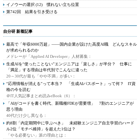
イノウーの選択 (12) 慣れない立ち位置
第742回 結果を引き受ける
自分研 新着記事
最高で「年収6000万超」――国内企業が設けた高度AI職 どんなスキル
が求められるのか
メドレーが「Applied AI Developer」人材募集：
生成AIを“使ったことない”エンジニアは「楽しさ」が半分？ 仕事に
「満足」する理由は年代別でこんなに違った
20～30代が最も「やや不満」が多い：
“応用情報が消える”って本当？ 「生成AIパスポート」って何？ IT資
格の今を読む
＠IT人気記事まとめ読みeBook（6）：
「AIがコードを書く時代、新職種FDEが需要増」 7割のエンジニアが
思う理由
40代だけ少し異なる：
約8割「内定期間中に学ぶべき」 未経験エンジニア自主学習のハード
ル2位「モチベ維持」を超えた1位は？
「やる必要ない」派の理由とは：