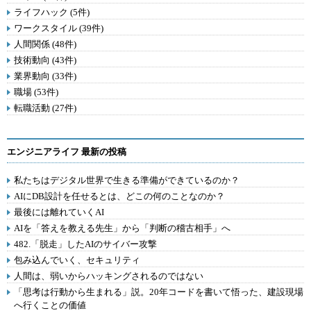
ライフハック (5件)
ワークスタイル (39件)
人間関係 (48件)
技術動向 (43件)
業界動向 (33件)
職場 (53件)
転職活動 (27件)
エンジニアライフ 最新の投稿
私たちはデジタル世界で生きる準備ができているのか？
AIにDB設計を任せるとは、どこの何のことなのか？
最後には離れていくAI
AIを「答えを教える先生」から「判断の稽古相手」へ
482.「脱走」したAIのサイバー攻撃
包み込んでいく、セキュリティ
人間は、弱いからハッキングされるのではない
「思考は行動から生まれる」説。20年コードを書いて悟った、建設現場
へ行くことの価値