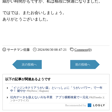
細かい時間かもですが、私は格段に快適になりました。
ではでは、またお会いしましょう。
ありがとうございました。
サーチマン佐藤
2024/06/30 08:47:21
Comment(0)
次の投稿へ
前の投稿へ
以下の記事が関連あるようです
「イソジン®クリアうがい薬」といっしょに「うがいパワー」で一年
中！ 健やか
PR(iNova｜Hugkum)
社内データを扱えないAIを卒業 アプリ横断検索で一元化
PR(ITmedia エ
ンタープライズ)
Recommended by