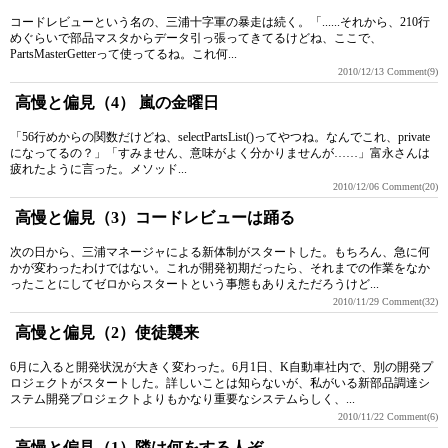
コードレビューという名の、三浦十字軍の暴走は続く。「......それから、210行
めぐらいで部品マスタからデータ引っ張ってきてるけどね、ここで、
PartsMasterGetterって使ってるね。これ何...
2010/12/13
Comment(9)
高慢と偏見（4） 嵐の金曜日
「56行めからの関数だけどね、selectPartsList()ってやつね。なんでこれ、private
になってるの？」「すみません、意味がよく分かりませんが……」富永さんは
疲れたように言った。メソッド...
2010/12/06
Comment(20)
高慢と偏見（3）コードレビューは踊る
次の日から、三浦マネージャによる新体制がスタートした。もちろん、急に何
かが変わったわけではない。これが開発初期だったら、それまでの作業をなか
ったことにしてゼロからスタートという事態もありえただろうけど...
2010/11/29
Comment(32)
高慢と偏見（2）使徒襲来
6月に入ると開発状況が大きく変わった。6月1日、K自動車社内で、別の開発プ
ロジェクトがスタートした。詳しいことは知らないが、私がいる新部品調達シ
ステム開発プロジェクトよりもかなり重要なシステムらしく、...
2010/11/22
Comment(6)
高慢と偏見（1）隣は何をする人ぞ