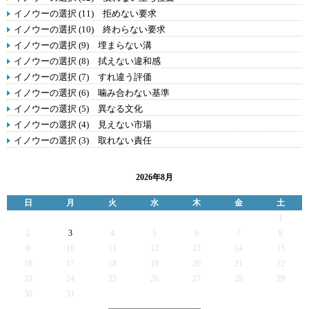
イノウーの選択 (11) 拒めない要求
イノウーの選択 (10) 終わらない要求
イノウーの選択 (9) 埋まらない溝
イノウーの選択 (8) 拭えない違和感
イノウーの選択 (7) すれ違う評価
イノウーの選択 (6) 噛み合わない基準
イノウーの選択 (5) 異なる文化
イノウーの選択 (4) 見えない市場
イノウーの選択 (3) 取れない責任
2026年8月
日
月
火
水
木
金
土
1
2
3
4
5
6
7
8
9
10
11
12
13
14
15
16
17
18
19
20
21
22
23
24
25
26
27
28
29
30
31