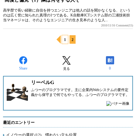
高学歴で長い経験に自信を持つエンジニアは他人の話を聞かなくなる、という
のは広く世に知られた真理の1つである。K自動車ICTシステム部の三浦技術担
当マネージャは、そのようなエンジニアの生き見本のような人...
2010/11/16
Comment(15)
1
2
Share
0
見る
リーベルG
ふつーのプログラマです。主に企業内Webシステムの要件定
義から保守まで何でもやってる、ふつーのプログラマです。
最近のエントリー
イノウーの選択 (12) 慣れない立ち位置