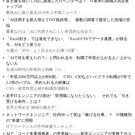
富士通を抜いて2位に躍進したITベンダーは？ IT業界の就職人気企業
トップ20
夏休みに振り返る2026年上半期ニュース：
「AI活用する新人増えてOJT負担増」 複数の調査で露呈した現場の苦
悩
重要なのは「AIに代替されにくい本質的な自走力」：
「Excel好き」では進化できない、「Excel/CSVでデータ連携」が残る
今、AIをどう使うか
今週の「＠IT」よく読まれた記事“10選”：
「AIで何を変えたの？」と問われる今、転職で年収が上がる人／上がら
ない人
生成AI時代の年収向上戦略（3）：
「年収2000万円以上が約6割」 CTO、CIOなどハイクラス転職が5年で
2.2倍のバブル、求められる人材像は
CXO・経営幹部人材の転職市場動向：
若手ITエンジニアの5割が「管理職になりたくない」 それでも「引き
受ける条件」とは？
若手が求める“納得の働き方”：
ネットワークエンジニア、社内SEって実は「稼げる仕事」？ IT職種別
の“単価”に明暗
ITフリーランスの平均単価ランキング：
AIで「コード多重債務者」の世界線へ――新卒エンジニアが実務でボコ