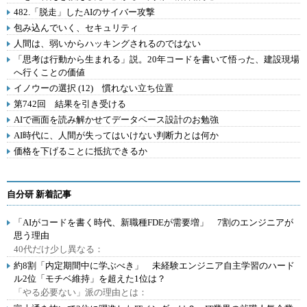
482.「脱走」したAIのサイバー攻撃
包み込んでいく、セキュリティ
人間は、弱いからハッキングされるのではない
「思考は行動から生まれる」説。20年コードを書いて悟った、建設現場
へ行くことの価値
イノウーの選択 (12) 慣れない立ち位置
第742回 結果を引き受ける
AIで画面を読み解かせてデータベース設計のお勉強
AI時代に、人間が失ってはいけない判断力とは何か
価格を下げることに抵抗できるか
自分研 新着記事
「AIがコードを書く時代、新職種FDEが需要増」 7割のエンジニアが
思う理由
40代だけ少し異なる：
約8割「内定期間中に学ぶべき」 未経験エンジニア自主学習のハード
ル2位「モチベ維持」を超えた1位は？
「やる必要ない」派の理由とは：