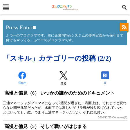
Press Enter■
ふつーのプログラマです。主に企業内Webシステムの要件定義から保守まで
何でもやってる、ふつーのプログラマです。
「スキル」カテゴリーの投稿 (2/2)
Share
0
見る
高慢と偏見（6） いつかの誰かのためのドキュメント
三浦マネージャがプロマネになって2週間が過ぎた。表面上は、それまでと変わ
らない開発風景だったが、水面下では激しいゲリラ戦が繰り広げられていた。
とはいっても、敵、つまり三浦マネージャだけが、それに気付い...
2010/12/20
Comment(6)
高慢と偏見（5） そして戦いがはじまる