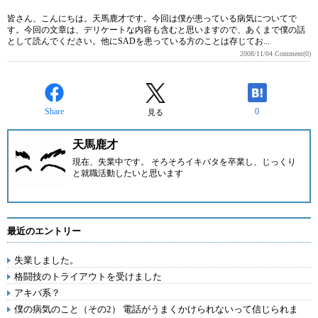
皆さん、こんにちは。天馬鹿才です。今回は僕が患っている病気についてで
す。今回の文章は、デリケートな内容も含むと思いますので、あくまで僕の話
として読んでください。他にSADを患っている方のことは存じてお...
2008/11/04
Comment(0)
Share
0
見る
天馬鹿才
現在、失業中です。 そろそろイキバタを卒業し、じっくり
と就職活動したいと思います
最近のエントリー
失業しました。
格闘技のトライアウトを受けました
アキバ系？
僕の病気のこと（その2） 電話がうまくかけられないって信じられま