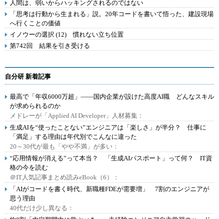
人間は、弱いからハッキングされるのではない
「思考は行動から生まれる」説。20年コードを書いて悟った、建設現場
へ行くことの価値
イノウーの選択 (12) 慣れない立ち位置
第742回 結果を引き受ける
自分研 新着記事
最高で「年収6000万超」――国内企業が設けた高度AI職 どんなスキル
が求められるのか
メドレーが「Applied AI Developer」人材募集：
生成AIを“使ったことない”エンジニアは「楽しさ」が半分？ 仕事に
「満足」する理由は年代別でこんなに違った
20～30代が最も「やや不満」が多い：
“応用情報が消える”って本当？ 「生成AIパスポート」って何？ IT資
格の今を読む
＠IT人気記事まとめ読みeBook（6）：
「AIがコードを書く時代、新職種FDEが需要増」 7割のエンジニアが
思う理由
40代だけ少し異なる：