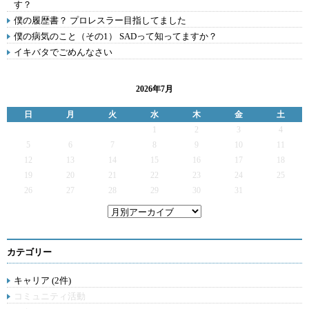
す？
僕の履歴書？ プロレスラー目指してました
僕の病気のこと（その1） SADって知ってますか？
イキバタでごめんなさい
2026年7月
日
月
火
水
木
金
土
1
2
3
4
5
6
7
8
9
10
11
12
13
14
15
16
17
18
19
20
21
22
23
24
25
26
27
28
29
30
31
カテゴリー
キャリア (2件)
コミュニティ活動