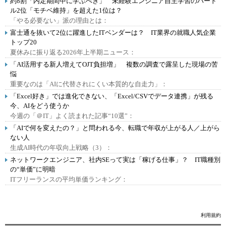
約8割「内定期間中に学ぶべき」 未経験エンジニア自主学習のハード
ル2位「モチベ維持」を超えた1位は？
「やる必要ない」派の理由とは：
富士通を抜いて2位に躍進したITベンダーは？ IT業界の就職人気企業
トップ20
夏休みに振り返る2026年上半期ニュース：
「AI活用する新人増えてOJT負担増」 複数の調査で露呈した現場の苦
悩
重要なのは「AIに代替されにくい本質的な自走力」：
「Excel好き」では進化できない、「Excel/CSVでデータ連携」が残る
今、AIをどう使うか
今週の「＠IT」よく読まれた記事“10選”：
「AIで何を変えたの？」と問われる今、転職で年収が上がる人／上がら
ない人
生成AI時代の年収向上戦略（3）：
ネットワークエンジニア、社内SEって実は「稼げる仕事」？ IT職種別
の“単価”に明暗
ITフリーランスの平均単価ランキング：
利用規約