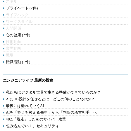
スキル
プライベート (2件)
ライフハック
ワークスタイル
人間関係
心の健康 (2件)
技術動向
業界動向
職場
転職活動 (1件)
エンジニアライフ 最新の投稿
私たちはデジタル世界で生きる準備ができているのか？
AIにDB設計を任せるとは、どこの何のことなのか？
最後には離れていくAI
AIを「答えを教える先生」から「判断の稽古相手」へ
482.「脱走」したAIのサイバー攻撃
包み込んでいく、セキュリティ