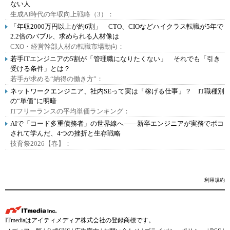
ない人
生成AI時代の年収向上戦略（3）：
「年収2000万円以上が約6割」 CTO、CIOなどハイクラス転職が5年で
2.2倍のバブル、求められる人材像は
CXO・経営幹部人材の転職市場動向：
若手ITエンジニアの5割が「管理職になりたくない」 それでも「引き
受ける条件」とは？
若手が求める“納得の働き方”：
ネットワークエンジニア、社内SEって実は「稼げる仕事」？ IT職種別
の“単価”に明暗
ITフリーランスの平均単価ランキング：
AIで「コード多重債務者」の世界線へ――新卒エンジニアが実務でボコ
されて学んだ、4つの挫折と生存戦略
技育祭2026【春】：
利用規約
ITmediaはアイティメディア株式会社の登録商標です。