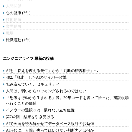
人間関係
心の健康 (2件)
技術動向
業界動向
職場
転職活動 (1件)
エンジニアライフ 最新の投稿
AIを「答えを教える先生」から「判断の稽古相手」へ
482.「脱走」したAIのサイバー攻撃
包み込んでいく、セキュリティ
人間は、弱いからハッキングされるのではない
「思考は行動から生まれる」説。20年コードを書いて悟った、建設現場
へ行くことの価値
イノウーの選択 (12) 慣れない立ち位置
第742回 結果を引き受ける
AIで画面を読み解かせてデータベース設計のお勉強
AI時代に、人間が失ってはいけない判断力とは何か