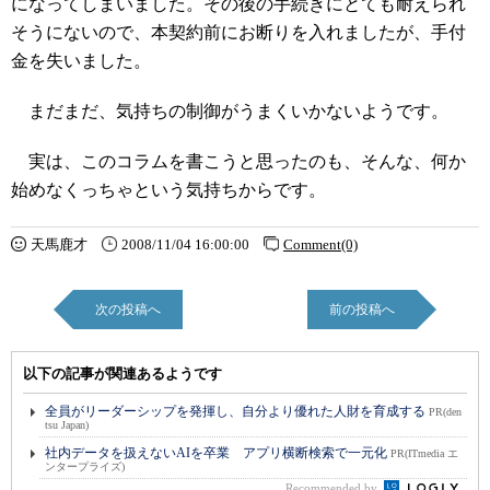
になってしまいました。その後の手続きにとても耐えられ
そうにないので、本契約前にお断りを入れましたが、手付
金を失いました。
まだまだ、気持ちの制御がうまくいかないようです。
実は、このコラムを書こうと思ったのも、そんな、何か
始めなくっちゃという気持ちからです。
天馬鹿才
2008/11/04 16:00:00
Comment(0)
次の投稿へ
前の投稿へ
以下の記事が関連あるようです
全員がリーダーシップを発揮し、自分より優れた人財を育成する
PR(den
tsu Japan)
社内データを扱えないAIを卒業 アプリ横断検索で一元化
PR(ITmedia エ
ンタープライズ)
Recommended by