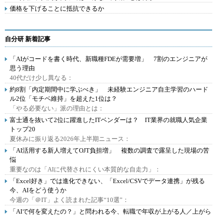
価格を下げることに抵抗できるか
自分研 新着記事
「AIがコードを書く時代、新職種FDEが需要増」 7割のエンジニアが
思う理由
40代だけ少し異なる：
約8割「内定期間中に学ぶべき」 未経験エンジニア自主学習のハード
ル2位「モチベ維持」を超えた1位は？
「やる必要ない」派の理由とは：
富士通を抜いて2位に躍進したITベンダーは？ IT業界の就職人気企業
トップ20
夏休みに振り返る2026年上半期ニュース：
「AI活用する新人増えてOJT負担増」 複数の調査で露呈した現場の苦
悩
重要なのは「AIに代替されにくい本質的な自走力」：
「Excel好き」では進化できない、「Excel/CSVでデータ連携」が残る
今、AIをどう使うか
今週の「＠IT」よく読まれた記事“10選”：
「AIで何を変えたの？」と問われる今、転職で年収が上がる人／上がら