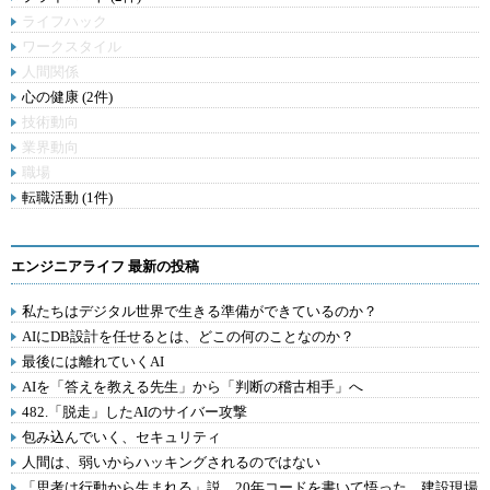
ライフハック
ワークスタイル
人間関係
心の健康 (2件)
技術動向
業界動向
職場
転職活動 (1件)
エンジニアライフ 最新の投稿
私たちはデジタル世界で生きる準備ができているのか？
AIにDB設計を任せるとは、どこの何のことなのか？
最後には離れていくAI
AIを「答えを教える先生」から「判断の稽古相手」へ
482.「脱走」したAIのサイバー攻撃
包み込んでいく、セキュリティ
人間は、弱いからハッキングされるのではない
「思考は行動から生まれる」説。20年コードを書いて悟った、建設現場