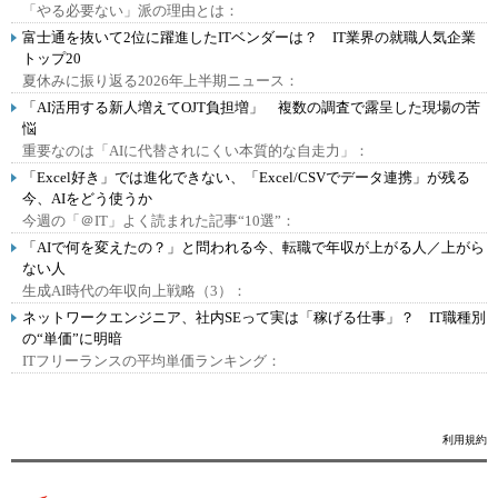
「やる必要ない」派の理由とは：
富士通を抜いて2位に躍進したITベンダーは？ IT業界の就職人気企業
トップ20
夏休みに振り返る2026年上半期ニュース：
「AI活用する新人増えてOJT負担増」 複数の調査で露呈した現場の苦
悩
重要なのは「AIに代替されにくい本質的な自走力」：
「Excel好き」では進化できない、「Excel/CSVでデータ連携」が残る
今、AIをどう使うか
今週の「＠IT」よく読まれた記事“10選”：
「AIで何を変えたの？」と問われる今、転職で年収が上がる人／上がら
ない人
生成AI時代の年収向上戦略（3）：
ネットワークエンジニア、社内SEって実は「稼げる仕事」？ IT職種別
の“単価”に明暗
ITフリーランスの平均単価ランキング：
利用規約