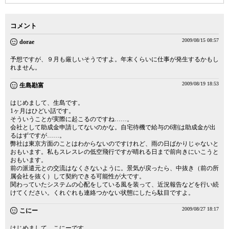
コメント
2009/08/15 08:57
dorae
予想ですが、９月も厳しいそうですよ。年末くらいに仕事が発生するかもし
れません。
2009/08/19 18:53
生島勘富
はじめまして、生島です。
1ヶ月はひどい話です。
そういうことが実際に起こるのですね……。
会社として助成金申請してないのかな。自宅待機で給与の6割は助成金が出
るはずですが……。
弊社は東京方面のことはわからないのですけれど、雨の日ばかりじゃないと
おもいます。私もスレスレの低空飛行ですが晴れる日まで前向きにいこうと
おもいます。
前の派遣元との交流はなくさないように。景気が戻ったら、中抜き（前の所
属会社を抜く）して契約できる可能性が大です。
関わっていたシステムの心配をしている風を装って、近況報告などを行い続
けてください。くれぐれも連絡つかない状態にしたら駄目ですよ。
2009/08/27 18:17
こにー
はじめまして、こにーです。