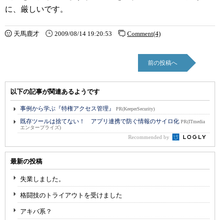
に、厳しいです。
天馬鹿才
2009/08/14 19:20:53
Comment(4)
前の投稿へ
以下の記事が関連あるようです
事例から学ぶ『特権アクセス管理』
PR(KeeperSecurity)
既存ツールは捨てない！ アプリ連携で防ぐ情報のサイロ化
PR(ITmedia
エンタープライズ)
Recommended by
最新の投稿
失業しました。
格闘技のトライアウトを受けました
アキバ系？