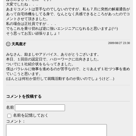
大変でしたね．．．
あまりコメントは苦手なのでしないのですが、私も７月に突然の解雇通告が
あって自宅待機をしてる身で、なんとなく共感できるところがあったのでコ
メントさせて頂きました。
私の場合は正社員ですが．．．
でもこれを乗り切れば逆に強いエンジニアになれると思いますよ(^^)
そう思ってお互い頑張りましょ！
2009/08/27 23:30
天馬鹿才
みなさん、励ましやアドバイス、ありがとうございます。
本日、１回目の認定日で、ハローワークに出向きました。
ついでに１社紹介状をもらってきました。
僕はパラレルに物事を進めるのが苦手なので、とりあえず１社づつ事を進め
ていこうと思います。
(ほんとは何社か並行して就職活動するのが良いのでしょうけど…)
コメントを投稿する
名前
名前を記憶しておく
コメント：