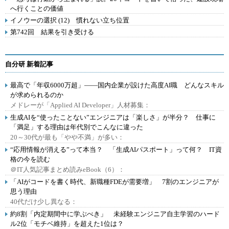
へ行くことの価値
イノウーの選択 (12) 慣れない立ち位置
第742回 結果を引き受ける
自分研 新着記事
最高で「年収6000万超」――国内企業が設けた高度AI職 どんなスキル
が求められるのか
メドレーが「Applied AI Developer」人材募集：
生成AIを“使ったことない”エンジニアは「楽しさ」が半分？ 仕事に
「満足」する理由は年代別でこんなに違った
20～30代が最も「やや不満」が多い：
“応用情報が消える”って本当？ 「生成AIパスポート」って何？ IT資
格の今を読む
＠IT人気記事まとめ読みeBook（6）：
「AIがコードを書く時代、新職種FDEが需要増」 7割のエンジニアが
思う理由
40代だけ少し異なる：
約8割「内定期間中に学ぶべき」 未経験エンジニア自主学習のハード
ル2位「モチベ維持」を超えた1位は？