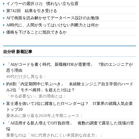
イノウーの選択 (12) 慣れない立ち位置
第742回 結果を引き受ける
AIで画面を読み解かせてデータベース設計のお勉強
AI時代に、人間が失ってはいけない判断力とは何か
価格を下げることに抵抗できるか
自分研 新着記事
「AIがコードを書く時代、新職種FDEが需要増」 7割のエンジニアが
思う理由
40代だけ少し異なる：
約8割「内定期間中に学ぶべき」 未経験エンジニア自主学習のハード
ル2位「モチベ維持」を超えた1位は？
「やる必要ない」派の理由とは：
富士通を抜いて2位に躍進したITベンダーは？ IT業界の就職人気企業
トップ20
夏休みに振り返る2026年上半期ニュース：
「AI活用する新人増えてOJT負担増」 複数の調査で露呈した現場の苦
悩
重要なのは「AIに代替されにくい本質的な自走力」：