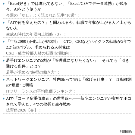
「Excel好き」では進化できない、「Excel/CSVでデータ連携」が残る
今、AIをどう使うか
今週の「＠IT」よく読まれた記事“10選”：
「AIで何を変えたの？」と問われる今、転職で年収が上がる人／上がら
ない人
生成AI時代の年収向上戦略（3）：
「年収2000万円以上が約6割」 CTO、CIOなどハイクラス転職が5年で
2.2倍のバブル、求められる人材像は
CXO・経営幹部人材の転職市場動向：
若手ITエンジニアの5割が「管理職になりたくない」 それでも「引き
受ける条件」とは？
若手が求める“納得の働き方”：
ネットワークエンジニア、社内SEって実は「稼げる仕事」？ IT職種別
の“単価”に明暗
ITフリーランスの平均単価ランキング：
AIで「コード多重債務者」の世界線へ――新卒エンジニアが実務でボコ
されて学んだ、4つの挫折と生存戦略
技育祭2026【春】：
利用規約