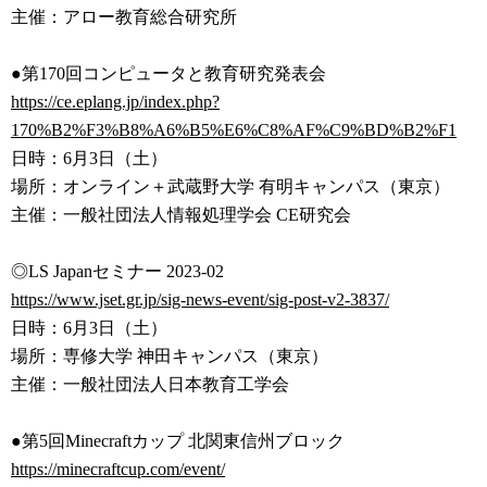
主催：アロー教育総合研究所
●第170回コンピュータと教育研究発表会
https://ce.eplang.jp/index.php
?
170%B2%F3%B8%A6%B5%E6%C8%AF%
C9%BD%B2%F1
日時：6月3日（土）
場所：オンライン＋武蔵野大学 有明キャンパス（東京）
主催：一般社団法人情報処理学会 CE研究会
◎LS Japanセミナー 2023-02
https://www.jset.gr.jp/sig-new
s-event/sig-post-v2-3837/
日時：6月3日（土）
場所：専修大学 神田キャンパス（東京）
主催：一般社団法人日本教育工学会
●第5回Minecraftカップ 北関東信州ブロック
https://minecraftcup.com/event
/