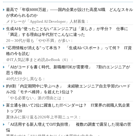
最高で「年収6000万超」――国内企業が設けた高度AI職 どんなスキル
が求められるのか
メドレーが「Applied AI Developer」人材募集：
生成AIを“使ったことない”エンジニアは「楽しさ」が半分？ 仕事に
「満足」する理由は年代別でこんなに違った
20～30代が最も「やや不満」が多い：
“応用情報が消える”って本当？ 「生成AIパスポート」って何？ IT資
格の今を読む
＠IT人気記事まとめ読みeBook（6）：
「AIがコードを書く時代、新職種FDEが需要増」 7割のエンジニアが
思う理由
40代だけ少し異なる：
約8割「内定期間中に学ぶべき」 未経験エンジニア自主学習のハード
ル2位「モチベ維持」を超えた1位は？
「やる必要ない」派の理由とは：
富士通を抜いて2位に躍進したITベンダーは？ IT業界の就職人気企業
トップ20
夏休みに振り返る2026年上半期ニュース：
「AI活用する新人増えてOJT負担増」 複数の調査で露呈した現場の苦
悩