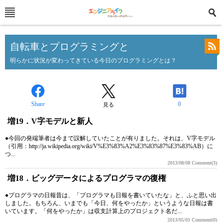
自転車とプログラミングと
明らかに状況が変わってきている今日のプログラミングとは？
Share
0
見る
増19．V字モデルと新人
●今回の発端筆者は今まで誤解していたことが有りました。それは、V字モデル
（引用：http://ja.wikipedia.org/wiki/V%E3%83%A2%E3%83%87%E3%83%AB）に
つ...
2013/08/08
Comment(3)
増18．ビッグデータによるプログラマの復権
●プログラマの日報昔は、「プログラマも日報を書いていたな」と、ふと思い出
しました。もちろん、いまでも「今日、何をやったか」というような日報は書
いています。「何をやったか」は収支計算上のプロジェクト名だ...
2013/05/01
Comment(0)