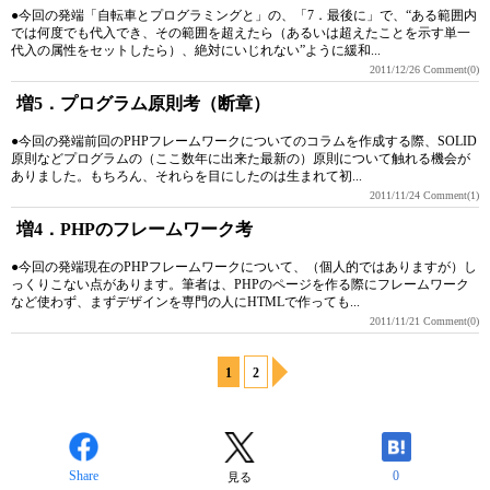
●今回の発端「自転車とプログラミングと」の、「7．最後に」で、“ある範囲内
では何度でも代入でき、その範囲を超えたら（あるいは超えたことを示す単一
代入の属性をセットしたら）、絶対にいじれない”ように緩和...
2011/12/26
Comment(0)
増5．プログラム原則考（断章）
●今回の発端前回のPHPフレームワークについてのコラムを作成する際、SOLID
原則などプログラムの（ここ数年に出来た最新の）原則について触れる機会が
ありました。もちろん、それらを目にしたのは生まれて初...
2011/11/24
Comment(1)
増4．PHPのフレームワーク考
●今回の発端現在のPHPフレームワークについて、（個人的ではありますが）し
っくりこない点があります。筆者は、PHPのページを作る際にフレームワーク
など使わず、まずデザインを専門の人にHTMLで作っても...
2011/11/21
Comment(0)
1
2
Share
0
見る