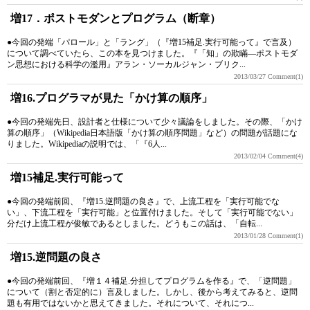
増17．ポストモダンとプログラム（断章）
●今回の発端「パロール」と「ラング」（『増15補足.実行可能って』で言及）
について調べていたら、この本を見つけました。『「知」の欺瞞―ポストモダ
ン思想における科学の濫用』アラン・ソーカルジャン・ブリク...
2013/03/27
Comment(1)
増16.プログラマが見た「かけ算の順序」
●今回の発端先日、設計者と仕様について少々議論をしました。その際、「かけ
算の順序」（Wikipedia日本語版「かけ算の順序問題」など）の問題が話題にな
りました。Wikipediaの説明では、「『6人...
2013/02/04
Comment(4)
増15補足.実行可能って
●今回の発端前回、『増15.逆問題の良さ』で、上流工程を「実行可能でな
い」、下流工程を「実行可能」と位置付けました。そして「実行可能でない」
分だけ上流工程が俊敏であるとしました。どうもこの話は、「自転...
2013/01/28
Comment(1)
増15.逆問題の良さ
●今回の発端前回、『増１４補足.分担してプログラムを作る』で、「逆問題」
について（割と否定的に）言及しました。しかし、後から考えてみると、逆問
題も有用ではないかと思えてきました。それについて、それにつ...