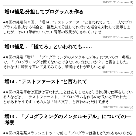
2013/01/21
Comment(4)
増14補足.分担してプログラムを作る
●今回の発端前々回、『増14．“テストファースト”と言われて』で、一人でプロ
グラムを作成する場合と、複数人で分担して作成する場合を対比して提示しま
したが、その（筆者の中での）背景の説明がなされていませ...
2013/01/07
Comment(0)
増13補足．「慌てろ」といわれても……
●今回の発端「増13．『プログラミングのメンタルモデル』についての一考察」
で、「プログラミングは慌てないとできないのではないか？」と書きました。
それなりに時間を置いて見てみても、筆者はそれが正しいと思...
2012/12/17
Comment(1)
増14．“テストファースト”と言われて
●今回の発端筆者は直接は言われたことはありませんが、別の所で仕事をしてい
る人などは、「テストファースト」でプログラムを作るのが良いと言われたこ
とがあるそうです（その人は「緑の文字」と言われただけで嫌そ...
2012/10/29
Comment(5)
増13．「プログラミングのメンタルモデル」についての一
考察
●今回の発端某スラッシュドットで前に「プログラマは誰もがなれるものではな