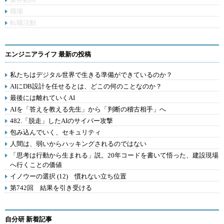
職場
転職活動
エンジニアライフ 最新の投稿
私たちはデジタル世界で生きる準備ができているのか？
AIにDB設計を任せるとは、どこの何のことなのか？
最後には離れていくAI
AIを「答えを教える先生」から「判断の稽古相手」へ
482.「脱走」したAIのサイバー攻撃
包み込んでいく、セキュリティ
人間は、弱いからハッキングされるのではない
「思考は行動から生まれる」説。20年コードを書いて悟った、建設現場
へ行くことの価値
イノウーの選択 (12) 慣れない立ち位置
第742回 結果を引き受ける
自分研 新着記事