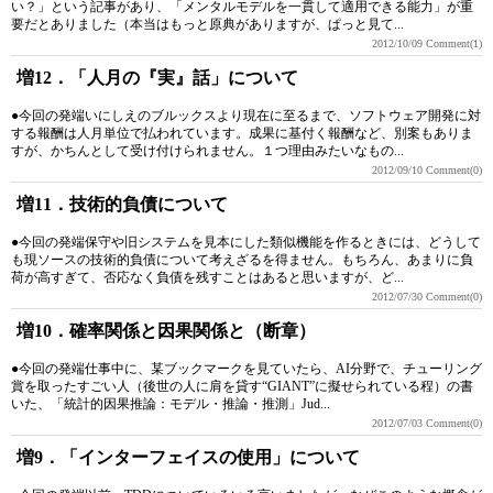
い？」という記事があり、「メンタルモデルを一貫して適用できる能力」が重
要だとありました（本当はもっと原典がありますが、ぱっと見て...
2012/10/09
Comment(1)
増12．「人月の『実』話」について
●今回の発端いにしえのブルックスより現在に至るまで、ソフトウェア開発に対
する報酬は人月単位で払われています。成果に基付く報酬など、別案もありま
すが、かちんとして受け付けられません。１つ理由みたいなもの...
2012/09/10
Comment(0)
増11．技術的負債について
●今回の発端保守や旧システムを見本にした類似機能を作るときには、どうして
も現ソースの技術的負債について考えざるを得ません。もちろん、あまりに負
荷が高すぎて、否応なく負債を残すことはあると思いますが、ど...
2012/07/30
Comment(0)
増10．確率関係と因果関係と（断章）
●今回の発端仕事中に、某ブックマークを見ていたら、AI分野で、チューリング
賞を取ったすごい人（後世の人に肩を貸す“GIANT”に擬せられている程）の書
いた、「統計的因果推論：モデル・推論・推測」Jud...
2012/07/03
Comment(0)
増9．「インターフェイスの使用」について