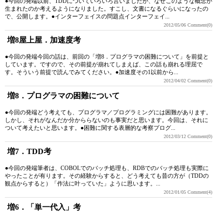
●今回の発端以前、TDDについていろいろ言いましたが、なぜこのような概念が
生まれたのか考えるようになりました。すこし、文書になるぐらいになったの
で、公開します。●インターフェイスの問題点インターフェイ...
2012/05/06
Comment(0)
増8屋上屋．加速度考
●今回の発端今回の話は、前回の「増8．プログラマの困難について」を前提と
しています。ですので、その前提が崩れてしまえば、この話も崩れる理屈で
す。そういう前提で読んでみてください。●加速度その1以前から...
2012/04/02
Comment(0)
増8．プログラマの困難について
●今回の発端どう考えても、プログラマ／プログラミングには困難があります。
しかし、それがなんだか分かららないのも事実だと思います。今回は、それに
ついて考えたいと思います。●困難に関する表層的な考察プログ...
2012/03/12
Comment(0)
増7．TDD考
●今回の発端筆者は、COBOLでのバッチ処理も、RDBでのバッチ処理も実際に
やったことが有ります。その経験からすると、どう考えても昔の方が（TDDの
観点からすると）「作法に叶っていた」ように思います。...
2012/01/05
Comment(4)
増6．「単一代入」考