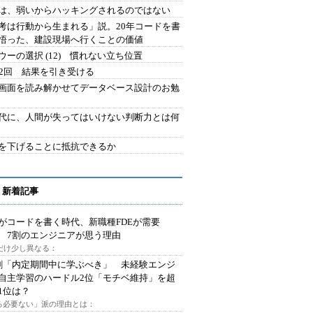
は、弱いからハッキングされるのではない
考は行動から生まれる」説。20年コードを書
悟った、建設現場へ行くことの価値
ウーの選択 (12) 慣れない立ち位置
42回 結果を引き受ける
で画面を読み解かせてデータベース設計のお勉
時代に、人間が失ってはいけない判断力とは何
を下げることに抵抗できるか
 新着記事
Iがコードを書く時代、新職種FDEが需要
 7割のエンジニアが思う理由
代だけ少し異なる：
割「内定期間中に学ぶべき」 未経験エンジ
自主学習のハードル2位「モチベ維持」を超
1位は？
る必要ない」派の理由とは：