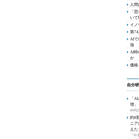
人間
「思
いて
イノ
第7
AI
強
AI
か
価格
自分研
「A
増」
40
約8
ニア
えた
「や