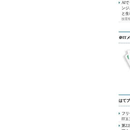
AI
ンジ
と生
技育祭
＠IT
はてブ
フリ
IT
第2