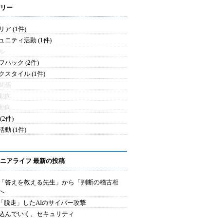
リー
ア (1件)
ュニティ活動 (1件)
ル
フハック (2件)
クスタイル (1件)
関係
動向
動向
(2件)
動 (1件)
ニアライフ 最新の投稿
を「答えを教える先生」から「判断の稽古相
へ
2.「脱走」したAIのサイバー攻撃
込んでいく、セキュリティ