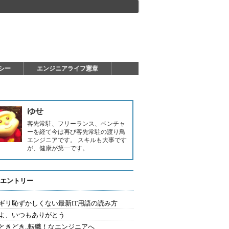
シー
エンジニアライフ憲章
ゆせ
客先常駐、フリーランス、ベンチャ
ーを経て今は再び客先常駐の渡り鳥
エンジニアです。 スキルも大事です
が、健康が第一です。
エントリー
ギリ恥ずかしくない最新IT用語の読み方
よ、いつもありがとう
ときどき..転職！なエンジニアへ