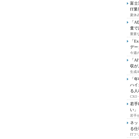
富士
IT
夏休
「A
査で
重要
「E
デー
今週の
「A
収が
生成
「年
ハイ
る人
CX
若手
い」
若手
ネッ
る仕
IT