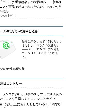
で「コード多重債務者」の世界線へ――新卒エ
ニアが実務でボコされて学んだ、4つの挫折
存戦略
2026【春】：
メールマガジンのお申し込み
新着記事をいち早く知りたい、
オリジナルコラムを読みたい
――メールマガジンに登録し
て、＠ITを120％使いこなそ
う。
＠IT自分戦略研究所
注目エントリー
ーランスにおける仕事の断り方：生涯現役の
エンジニアを目指して：エンジニアライフ
2回: 予想以上にちゃんとしている？ 330円で