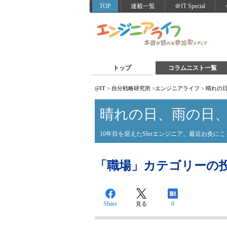
TOP
連載一覧
＠IT Special
トップ
コラムニスト一覧
@IT
>
自分戦略研究所
>
エンジニアライフ
>
晴れの
晴れの日、雨の日
10年目を迎えたSIerエンジニア。最近お灸に
「職場」カテゴリーの
Share
0
見る