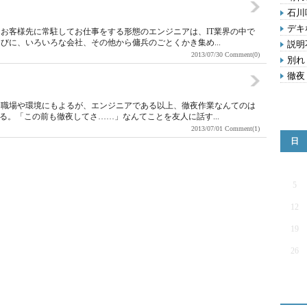
石川
デキ
お客様先に常駐してお仕事をする形態のエンジニアは、IT業界の中で
びに、いろいろな会社、その他から傭兵のごとくかき集め...
説明
2013/07/30
Comment(0)
別れ
徹夜
。職場や環境にもよるが、エンジニアである以上、徹夜作業なんてのは
る。「この前も徹夜してさ……」なんてことを友人に話す...
2013/07/01
Comment(1)
日
5
12
19
26