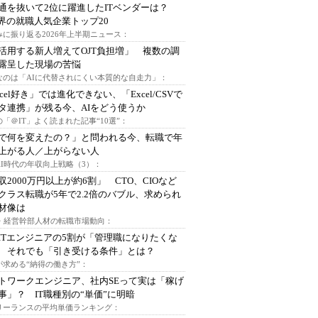
通を抜いて2位に躍進したITベンダーは？
業界の就職人気企業トップ20
みに振り返る2026年上半期ニュース：
I活用する新人増えてOJT負担増」 複数の調
露呈した現場の苦悩
なのは「AIに代替されにくい本質的な自走力」：
xcel好き」では進化できない、「Excel/CSVで
タ連携」が残る今、AIをどう使うか
「＠IT」よく読まれた記事“10選”：
Iで何を変えたの？」と問われる今、転職で年
上がる人／上がらない人
AI時代の年収向上戦略（3）：
収2000万円以上が約6割」 CTO、CIOなど
クラス転職が5年で2.2倍のバブル、求められ
材像は
O・経営幹部人材の転職市場動向：
ITエンジニアの5割が「管理職になりたくな
 それでも「引き受ける条件」とは？
が求める“納得の働き方”：
トワークエンジニア、社内SEって実は「稼げ
事」？ IT職種別の“単価”に明暗
フリーランスの平均単価ランキング：