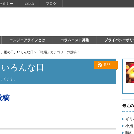
セミナー
eBook
ブログ
エンジニアライフとは
コラムニスト募集
プライバシーポリ
日、雨の日、いろんな日
>
「職場」カテゴリーの投稿：
、いろんな日
RSS
こってます。
投稿
最近の
ギリ
小指
晴れ