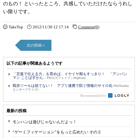
のもの！ といったところ、共感していただけたならうれし
い限りです。
TakeTop
2012/11/30 12:17:14
Comment(0)
次の投稿へ
以下の記事が関連あるようです
「言葉で伝える力」を育めば、イヤイヤ期もすっきり！ 「アンパン
マン ことばずかん...
PR(セガフェイブ｜HugKum)
既存ツールは捨てない！ アプリ連携で防ぐ情報のサイロ化
PR(ITmedia
エンタープライズ)
Recommended by
最新の投稿
モンハンは遊びじゃないんだよっ！
“ゲーミフィケーション”をもっと広めたい その２