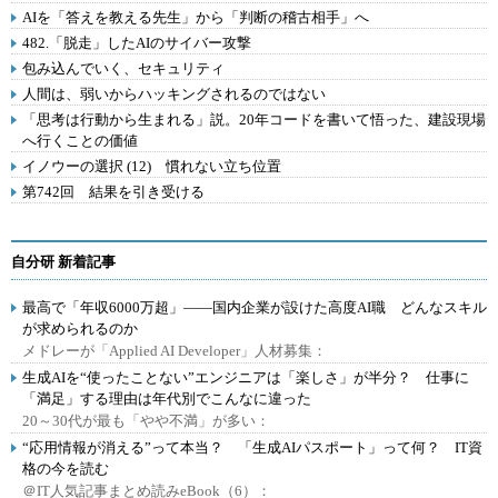
AIを「答えを教える先生」から「判断の稽古相手」へ
482.「脱走」したAIのサイバー攻撃
包み込んでいく、セキュリティ
人間は、弱いからハッキングされるのではない
「思考は行動から生まれる」説。20年コードを書いて悟った、建設現場
へ行くことの価値
イノウーの選択 (12) 慣れない立ち位置
第742回 結果を引き受ける
自分研 新着記事
最高で「年収6000万超」――国内企業が設けた高度AI職 どんなスキル
が求められるのか
メドレーが「Applied AI Developer」人材募集：
生成AIを“使ったことない”エンジニアは「楽しさ」が半分？ 仕事に
「満足」する理由は年代別でこんなに違った
20～30代が最も「やや不満」が多い：
“応用情報が消える”って本当？ 「生成AIパスポート」って何？ IT資
格の今を読む
＠IT人気記事まとめ読みeBook（6）：