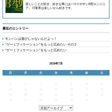
楽しいことが好き、好きな事にはハマりやすいB型エンジニ
ア。 IT業界は楽しいから好きです。
最近のエントリー
モンハンは遊びじゃないんだよっ！
“ゲーミフィケーション”をもっと広めたい その２
“ゲーミフィケーション”をもっと広めたい
2026年7月
日
月
火
水
木
金
土
1
2
3
4
5
6
7
8
9
10
11
12
13
14
15
16
17
18
19
20
21
22
23
24
25
26
27
28
29
30
31