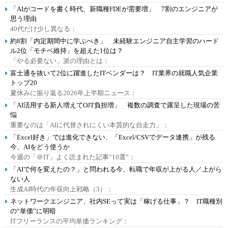
「AIがコードを書く時代、新職種FDEが需要増」 7割のエンジニアが
思う理由
40代だけ少し異なる：
約8割「内定期間中に学ぶべき」 未経験エンジニア自主学習のハード
ル2位「モチベ維持」を超えた1位は？
「やる必要ない」派の理由とは：
富士通を抜いて2位に躍進したITベンダーは？ IT業界の就職人気企業
トップ20
夏休みに振り返る2026年上半期ニュース：
「AI活用する新人増えてOJT負担増」 複数の調査で露呈した現場の苦
悩
重要なのは「AIに代替されにくい本質的な自走力」：
「Excel好き」では進化できない、「Excel/CSVでデータ連携」が残る
今、AIをどう使うか
今週の「＠IT」よく読まれた記事“10選”：
「AIで何を変えたの？」と問われる今、転職で年収が上がる人／上がら
ない人
生成AI時代の年収向上戦略（3）：
ネットワークエンジニア、社内SEって実は「稼げる仕事」？ IT職種別
の“単価”に明暗
ITフリーランスの平均単価ランキング：