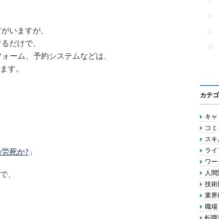
9
16
方がいますが、
23
するだけで、
30
ールフォーム、予約システムなどは、
ます。
カテゴ
キャリ
コミ
スキル
ライ
労死か?
」
ワー
人間関
で、
技術動
業界動
職場 
転職活