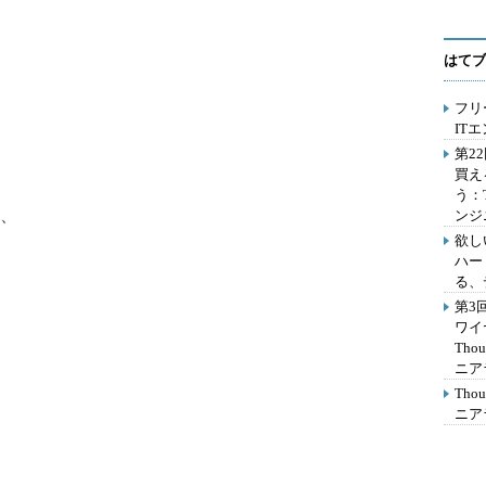
はてブ
フリ
IT
第2
買え
う：
、
ンジ
欲し
ハー
る、
第3
ワイ
Th
ニア
Th
ニア