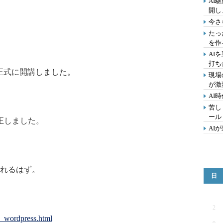
AI
開し
今さ
たっ
を作
AI
打ち
正式に開講しました。
現場
が激
AI
苦し
ール
正しました。
AI
れるはず。
日
2
s_wordpress.html