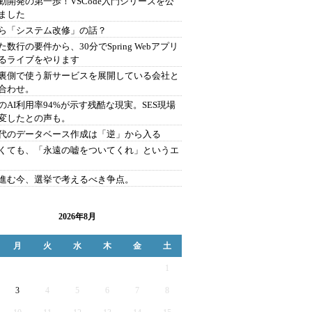
駆動開発の第一歩！VSCode入門シリーズを公
ました
ら「システム改修」の話？
た数行の要件から、30分でSpring Webアプリ
るライブをやります
を裏側で使う新サービスを展開している会社と
合わせ。
のAI利用率94%が示す残酷な現実。SES現場
変したとの声も。
時代のデータベース作成は「逆」から入る
くても、「永遠の嘘をついてくれ」というエ
が進む今、選挙で考えるべき争点。
2026年8月
月
火
水
木
金
土
1
3
4
5
6
7
8