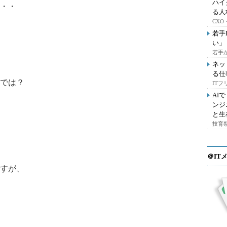
ハイ
・・
る人
CX
若手
い」
若手
ネッ
る仕
では？
IT
AI
ンジ
と生
技育祭
＠IT
すが、