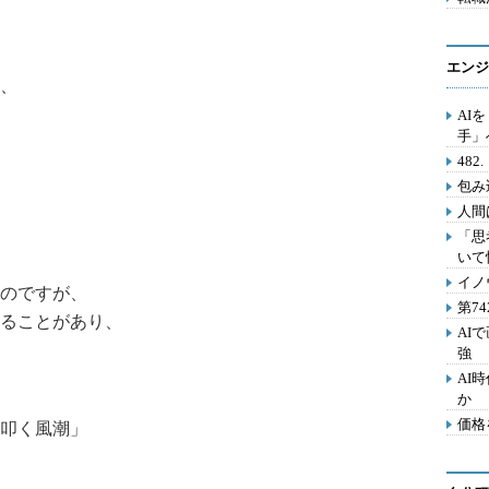
エンジ
、
AI
手」
48
包み
人間
「思
いて
イノ
のですが、
第7
ることがあり、
AI
強
AI
か
価格
叩く風潮」