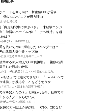
 新着記事
Iがコードを書く時代、新職種FDEが需要
 7割のエンジニアが思う理由
代だけ少し異なる：
割「内定期間中に学ぶべき」 未経験エンジ
自主学習のハードル2位「モチベ維持」を超
1位は？
る必要ない」派の理由とは：
通を抜いて2位に躍進したITベンダーは？
業界の就職人気企業トップ20
みに振り返る2026年上半期ニュース：
I活用する新人増えてOJT負担増」 複数の調
露呈した現場の苦悩
なのは「AIに代替されにくい本質的な自走力」：
xcel好き」では進化できない、「Excel/CSVで
タ連携」が残る今、AIをどう使うか
「＠IT」よく読まれた記事“10選”：
Iで何を変えたの？」と問われる今、転職で年
上がる人／上がらない人
AI時代の年収向上戦略（3）：
収2000万円以上が約6割」 CTO、CIOなど