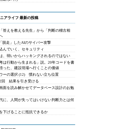
ニアライフ 最新の投稿
を「答えを教える先生」から「判断の稽古相
へ
2.「脱走」したAIのサイバー攻撃
込んでいく、セキュリティ
は、弱いからハッキングされるのではない
考は行動から生まれる」説。20年コードを書
悟った、建設現場へ行くことの価値
ウーの選択 (12) 慣れない立ち位置
42回 結果を引き受ける
で画面を読み解かせてデータベース設計のお勉
時代に、人間が失ってはいけない判断力とは何
を下げることに抵抗できるか