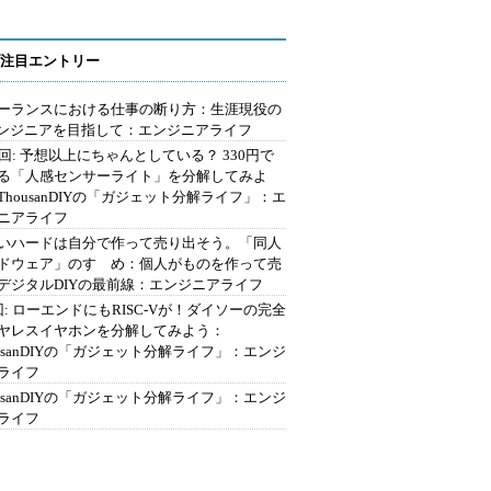
注目エントリー
ーランスにおける仕事の断り方：生涯現役の
エンジニアを目指して：エンジニアライフ
2回: 予想以上にちゃんとしている？ 330円で
る「人感センサーライト」を分解してみよ
ThousanDIYの「ガジェット分解ライフ」：エ
ニアライフ
いハードは自分で作って売り出そう。「同人
ドウェア」のすゝめ：個人がものを作って売
デジタルDIYの最前線：エンジニアライフ
回: ローエンドにもRISC-Vが！ダイソーの完全
ヤレスイヤホンを分解してみよう：
ousanDIYの「ガジェット分解ライフ」：エンジ
ライフ
ousanDIYの「ガジェット分解ライフ」：エンジ
ライフ