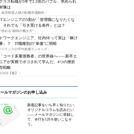
クラス転職が5年で2.2倍のバブル、求められ
材像は
O・経営幹部人材の転職市場動向：
ITエンジニアの5割が「管理職になりたくな
 それでも「引き受ける条件」とは？
が求める“納得の働き方”：
トワークエンジニア、社内SEって実は「稼げ
事」？ IT職種別の“単価”に明暗
フリーランスの平均単価ランキング：
で「コード多重債務者」の世界線へ――新卒エ
ニアが実務でボコされて学んだ、4つの挫折
存戦略
2026【春】：
メールマガジンのお申し込み
新着記事をいち早く知りたい、
オリジナルコラムを読みたい
――メールマガジンに登録し
て、＠ITを120％使いこなそ
う。