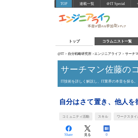
TOP
連載一覧
＠IT Special
トップ
コラムニスト一覧
@IT
>
自分戦略研究所
>
エンジニアライフ
>
サーチ
サーチマン佐藤の
IT技術を詳しく解説し、IT業界の本音を探る。
自分はさて置き、他人を徹
コミュニティ活動
スキル
ワークスタイ
Share
0
見る