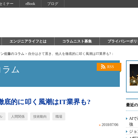
セミナー
eBook
ブログ
エンジニアライフとは
コラムニスト募集
プライバシーポリ
マン佐藤のコラム
>
自分はさて置き、他人を徹底的に叩く風潮はIT業界も?：
コラム
RSS
底的に叩く風潮はIT業界も?
最近の
ル
人間関係
技術動向
職場
AI
強
»
2018/07/06
ジョ