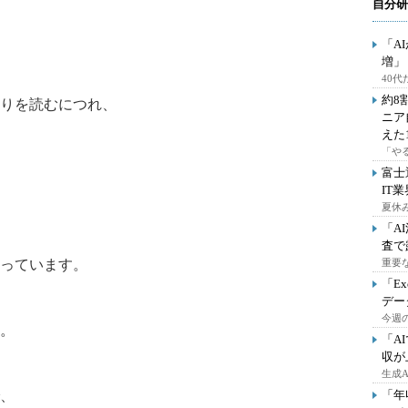
自分研
「A
増」
40
約8
りを読むにつれ、
ニア
えた
「や
富士
IT
夏休
「A
査で
っています。
重要
「E
デー
今週の
。
「A
収が
生成
、
「年