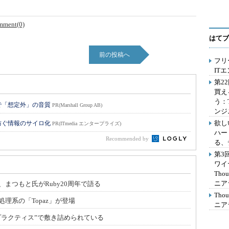
mment(0)
はてブ
前の投稿へ
フリ
IT
第2
買え
う：
で「想定外」の音質
PR(Marshall Group AB)
ンジ
欲し
防ぐ情報のサイロ化
PR(ITmedia エンタープライズ)
ハー
Recommended by
る、
第3
ワイ
Th
ニア
まつもと氏がRuby20周年で語る
Th
y処理系の「Topaz」が登場
ニア
プラクティス”で敷き詰められている