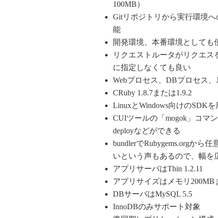
100MB）
Gitリポジトリから実行環境
能
開発環境、本番環境としても
リクエストルータがリクエスを
に指定しなくても良い
Webプロセス、DBプロセス、
CRuby 1.8.7または1.9.2
LinuxとWindows向けのSDK
CUIツールの「mogok」コマンドが利
deployなどができる
bundlerでRubygems.or
いという声もあるので、幅を
アプリサーバはThin 1.2.11
アプリサイズはメモリ200M
DBサーバはMySQL 5.5
InnoDBのみサポート対象