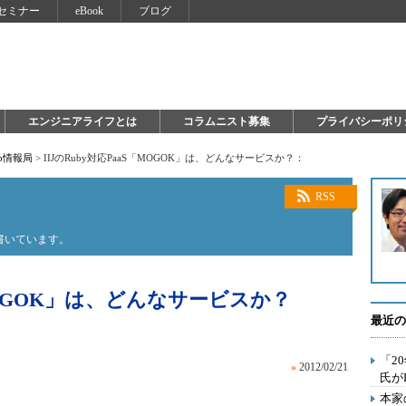
セミナー
eBook
ブログ
エンジニアライフとは
コラムニスト募集
プライバシーポリ
Hub情報局
>
IIJのRuby対応PaaS「MOGOK」は、どんなサービスか？：
RSS
に書いています。
「MOGOK」は、どんなサービスか？
最近の
「2
»
2012/02/21
氏が
本家