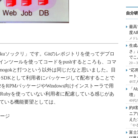
自分研
最高
度A
メドレ
生成
さ」
kuソックリ」です。Gitのレポジトリを使ってデプロ
でこ
インツールを使ってコードをpushするところも、コマ
20
、mogokと打つという以外は同じだなと思いました。目
“応
ート
をSDKとして利用者にパッケージして配布することで
＠IT
.9.2をRPMパッケージやWindows向けインストーラで用
「A
Rubyを使っていない利用者に配慮している感じがあ
増」
40
れている機能要望としては、
約8
ニア
レージ
えた
「や
富士