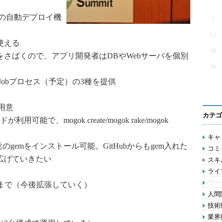
への自動デプロイ機
5
12
使える
19
さばくので、アプリ開発者はDBやWebサーバを個別
26
Jobプロセス（予定）の3種を提供
を用意
カテゴ
用可能で、mogok create/mogok rake/mogok
キャリ
gから任意のgemをインストール可能。GitHubからもgem入れた
コミ
広げていきたい
スキル
ライ
ワー
Bまで（今後拡張していく）
人間関
技術動
業界動