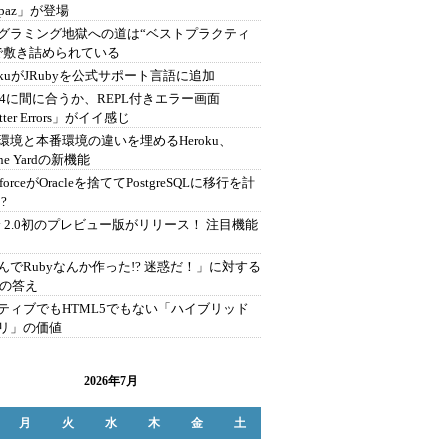
opaz」が登場
グラミング地獄への道は“ベストプラクティ
で敷き詰められている
rokuがJRubyを公式サポート言語に追加
ils4に間に合うか、REPL付きエラー画面
tter Errors」がイイ感じ
環境と本番環境の違いを埋めるHeroku、
ine Yardの新機能
esforceがOracleを捨ててPostgreSQLに移行を計
?
by 2.0初のプレビュー版がリリース！ 注目機能
んでRubyなんか作った!? 迷惑だ！」に対する
zの答え
ティブでもHTML5でもない「ハイブリッド
リ」の価値
2026年7月
月
火
水
木
金
土