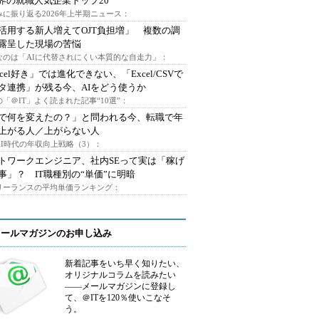
業界の就職人気企業トップ20
みに振り返る2026年上半期ニュース：
I活用する新人増えてOJT負担増」 複数の調
露呈した現場の苦悩
なのは「AIに代替されにくい本質的な自走力」：
xcel好き」では進化できない、「Excel/CSVで
タ連携」が残る今、AIをどう使うか
「＠IT」よく読まれた記事“10選”：
Iで何を変えたの？」と問われる今、転職で年
上がる人／上がらない人
AI時代の年収向上戦略（3）：
トワークエンジニア、社内SEって実は「稼げ
事」？ IT職種別の“単価”に明暗
フリーランスの平均単価ランキング：
メールマガジンのお申し込み
新着記事をいち早く知りたい、
オリジナルコラムを読みたい
――メールマガジンに登録し
て、＠ITを120％使いこなそ
う。