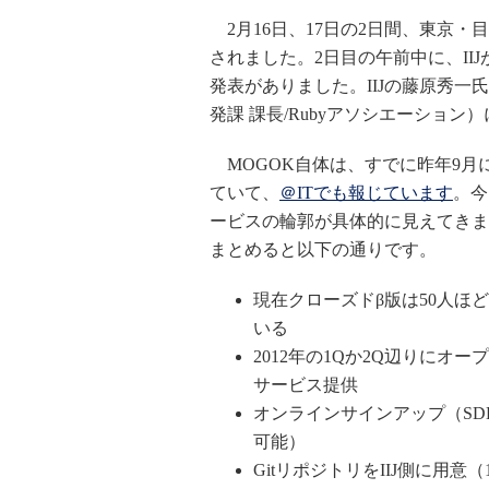
2月16日、17日の2日間、東京・
されました。2日目の午前中に、IIJ
発表がありました。IIJの藤原秀一
発課 課長/Rubyアソシエーショ
MOGOK自体は、すでに昨年9月
ていて、
＠ITでも報じています
。今
ービスの輪郭が具体的に見えてきま
まとめると以下の通りです。
現在クローズドβ版は50人ほ
いる
2012年の1Qか2Q辺りにオー
サービス提供
オンラインサインアップ（SD
可能）
GitリポジトリをIIJ側に用意