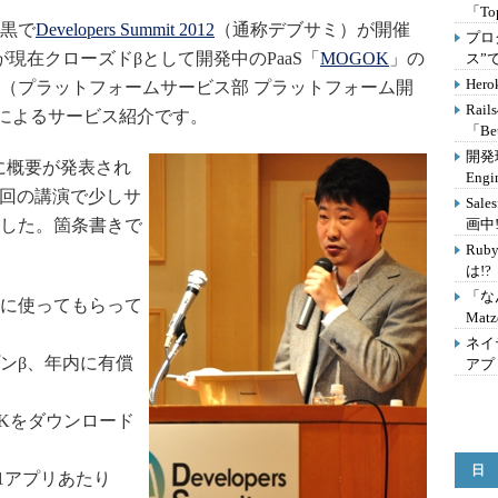
「T
目黒で
Developers Summit 2012
（通称デブサミ）が開催
プロ
が現在クローズドβとして開発中のPaaS「
MOGOK
」の
ス”
He
氏（プラットフォームサービス部 プラットフォーム開
Ra
ン）によるサービス紹介です。
「Be
開発
に概要が発表され
Eng
回の講演で少しサ
Sal
した。箇条書きで
画中!
Ru
は!?
「な
どに使ってもらって
Mat
ネイ
プンβ、年内に有償
アプ
Kをダウンロード
日
（1アプリあたり