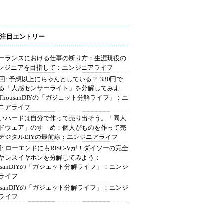
注目エントリー
ーランスにおける仕事の断り方：生涯現役の
エンジニアを目指して：エンジニアライフ
2回: 予想以上にちゃんとしている？ 330円で
る「人感センサーライト」を分解してみよ
ThousanDIYの「ガジェット分解ライフ」：エ
ニアライフ
いハードは自分で作って売り出そう。「同人
ドウェア」のすゝめ：個人がものを作って売
デジタルDIYの最前線：エンジニアライフ
回: ローエンドにもRISC-Vが！ダイソーの完全
ヤレスイヤホンを分解してみよう：
ousanDIYの「ガジェット分解ライフ」：エンジ
ライフ
ousanDIYの「ガジェット分解ライフ」：エンジ
ライフ