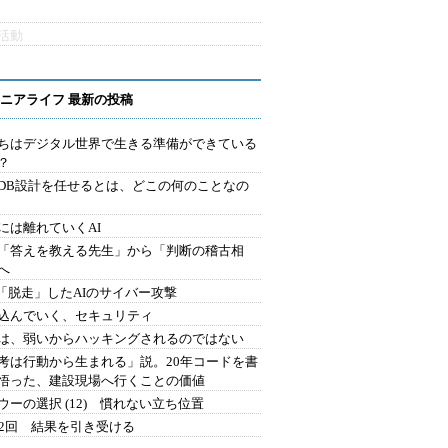
活動
ニアライフ 最新の投稿
ちはデジタル世界で生きる準備ができている
？
にDB設計を任せるとは、どこの何のことなの
には離れていくAI
を「答えを教える先生」から「判断の稽古相
へ
2.「脱走」したAIのサイバー攻撃
込んでいく、セキュリティ
は、弱いからハッキングされるのではない
考は行動から生まれる」説。20年コードを書
悟った、建設現場へ行くことの価値
ウーの選択 (12) 慣れない立ち位置
42回 結果を引き受ける