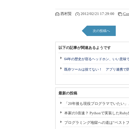
西村賢
2012/02/21 17:29:00
Co
次の投稿へ
以下の記事が関連あるようです
64年の歴史が宿るヘッドホン、いい意味
既存ツールは捨てない！ アプリ連携で
最新の投稿
「20年後も現役プログラマでいたい」、
本家の5倍速？ Pythonで実装したRub
プログラミング地獄への道は“ベスト