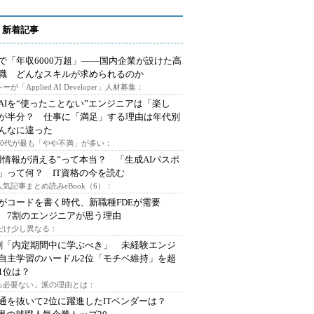
 新着記事
で「年収6000万超」――国内企業が設けた高
I職 どんなスキルが求められるのか
ーが「Applied AI Developer」人材募集：
AIを“使ったことない”エンジニアは「楽し
が半分？ 仕事に「満足」する理由は年代別
んなに違った
～30代が最も「やや不満」が多い：
用情報が消える”って本当？ 「生成AIパスポ
」って何？ IT資格の今を読む
人気記事まとめ読みeBook（6）：
Iがコードを書く時代、新職種FDEが需要
 7割のエンジニアが思う理由
代だけ少し異なる：
割「内定期間中に学ぶべき」 未経験エンジ
自主学習のハードル2位「モチベ維持」を超
1位は？
る必要ない」派の理由とは：
通を抜いて2位に躍進したITベンダーは？