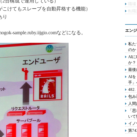
（2台構成で運用している）
職場
がこけてもスレーブを自動昇格する機能）
転職
あり
エンジ
sample.ruby.iijgio.comなどになる。
私た
のか
AI
か？
最後
AI
手」
48
包み
人間
「思
いて
イノ
第7