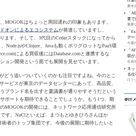
IT
夏休
「A
査で
と、MOGOKはちょっと周回遅れの印象もあります。
重要
ドオンによるエコシステム
が発達していますし、
「E
デー
もあります。そして、3代目のCedarスタックになってから
今週の
ode.jsやClojure、Javaも動くポリグロットなPaaS環
「A
ce.comによる買収後にはDatabase.comと連携するな
収が
ション開発という面でも展開を見せています。
生成
ネッ
る仕
がどう追いついていくのかも注目ですよね。今のとこ
IT
、サービスが東京のデータセンターにあって、高品質、
というブランド名を出すと稟議書が通りやすそうだという
サポートを期待できることでしょうか。もう1つ、期
＠IT
JのMOGOKの開発には、ネットワーク応用通信研究所
とです。NaClといえば、まつもとゆきひろさんほか
by技術者のトップ集団です。今後の展開に期待したいと