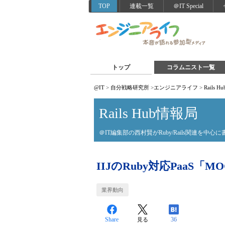
TOP
連載一覧
＠IT Special
トップ
コラムニスト一覧
@IT
>
自分戦略研究所
>
エンジニアライフ
>
Rails 
Rails Hub情報局
＠IT編集部の西村賢がRuby/Rails関連を中心
IIJのRuby対応PaaS
業界動向
Share
36
見る