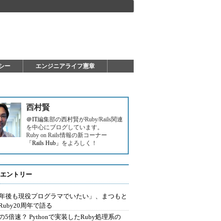
シー
エンジニアライフ憲章
西村賢
＠IT
編集部の西村賢がRuby/Rails関連
を中心にブログしています。
Ruby on Rails情報の新コーナー
「Rails Hub」
をよろしく！
エントリー
0年後も現役プログラマでいたい」、まつもと
Ruby20周年で語る
の5倍速？ Pythonで実装したRuby処理系の