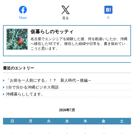
Share
0
見る
仮暮らしのモッティ
名古屋でエンジニアを経験した後、何を勘違いしたか、沖縄
へ移住したSEです。 移住した経緯や日常を、書き留めてい
こうと思います。
最近のエントリー
「お前を一人前にする」！？ 新人時代～後編～
1分で分かる沖縄ビジネス用語
沖縄暮らししてます。
2026年7月
日
月
火
水
木
金
土
1
2
3
4