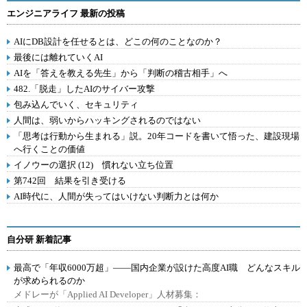
エンジニアライフ 最新の投稿
AIにDB設計を任せるとは、どこの何のことなのか？
最後には離れていくAI
AIを「答えを教える先生」から「判断の稽古相手」へ
482.「脱走」したAIのサイバー攻撃
包み込んでいく、セキュリティ
人間は、弱いからハッキングされるのではない
「思考は行動から生まれる」説。20年コードを書いて悟った、建設現場
へ行くことの価値
イノウーの選択 (12) 慣れない立ち位置
第742回 結果を引き受ける
AI時代に、人間が失ってはいけない判断力とは何か
自分研 新着記事
最高で「年収6000万超」――国内企業が設けた高度AI職 どんなスキル
が求められるのか
メドレーが「Applied AI Developer」人材募集：