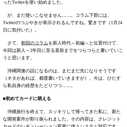
ったTwitterを使い始めました。
が、まだ使いこなせません……。コラム下部には、
Twitterのつぶやきが表示されるんですね。驚きです（1月24
日に気付いた）。
さて、
初回のコラム
を新人時代～前編～と位置付けて、
今回は新人～2年目に至る直前までをつらつらと書いていこ
うと思います。
沖縄関連の話になるのは、まだまだ先になりそうです
（ネタがあれば、都度書いていきますが）。今は、ひたす
ら私自身の経歴をたどりつつ……。
■初めてカードに萌える
沖縄旅行を終えて、スッキリして帰ってきた私に、新た
な開発案件が割り振られました。その内容は、クレジット
カードのレギュレーション変更に伴うシステム対応です。