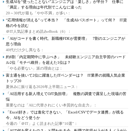
生成AIを“使ったことない”エンジニアは「楽しさ」が半分？ 仕事に
「満足」する理由は年代別でこんなに違った
20～30代が最も「やや不満」が多い：
“応用情報が消える”って本当？ 「生成AIパスポート」って何？ IT資
格の今を読む
＠IT人気記事まとめ読みeBook（6）：
「AIがコードを書く時代、新職種FDEが需要増」 7割のエンジニアが
思う理由
40代だけ少し異なる：
約8割「内定期間中に学ぶべき」 未経験エンジニア自主学習のハード
ル2位「モチベ維持」を超えた1位は？
「やる必要ない」派の理由とは：
富士通を抜いて2位に躍進したITベンダーは？ IT業界の就職人気企業
トップ20
夏休みに振り返る2026年上半期ニュース：
「AI活用する新人増えてOJT負担増」 複数の調査で露呈した現場の苦
悩
重要なのは「AIに代替されにくい本質的な自走力」：
「Excel好き」では進化できない、「Excel/CSVでデータ連携」が残る
今、AIをどう使うか
今週の「＠IT」よく読まれた記事“10選”：
「AIで何を変えたの？」と問われる今、転職で年収が上がる人／上がら