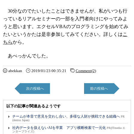
30分なのでたいしたことはできませんが、私がいつも行
っているリアルセミナーの一部を入門者向けにやってみよ
うと思います。エクセルVBAのプログラミングを始めてみ
たいというかたは是非参加してみてください。詳しくは
こ
ちら
から。
あべっかんでした。
abekkan
2019/01/23 00:35:21
Comment(2)
次の投稿へ
前の投稿へ
以下の記事が関連あるようです
チームが本音で意見を交わし合い、多様な人財が挑戦できる組織へ
PR
(dentsu Japan)
社内データを扱えないAIを卒業 アプリ横断検索で一元化
PR(ITmedia エ
ンタープライズ)