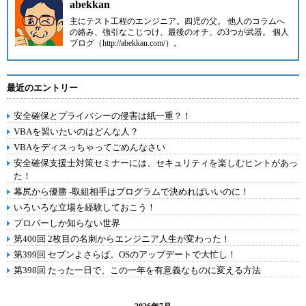
abekkan
主にテスト工程のエンジニア。四児の父。 他人のコラムへ
の絡み、強引なこじつけ、最後のオチ、の3つが武器。 個人
ブログ（http://abekkan.com/）。
最近のエントリー
安全確保とプライバシーの侵害は紙一重？！
VBAを習いたいのはどんな人？
VBAをディスっちゃってごめんなさい
安全確保支援士対策セミナーには、セキュリティを楽しむヒントがあっ
た！
幕尻から優勝 -取組相手はプログラムで決めればいいのに！
いろいろな立場を経験しておこう！
プロパーしか知らない世界
第400回 2枚目の名刺からエンジニア人生が変わった！
第399回 セブンよさらば。OSのアップデートで大忙し！
第398回 たった一日で、この一年を有意義なものに変える方法