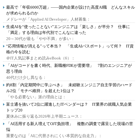
最高で「年収6000万超」――国内企業が設けた高度AI職 どんなスキル
が求められるのか
メドレーが「Applied AI Developer」人材募集：
生成AIを“使ったことない”エンジニアは「楽しさ」が半分？ 仕事に
「満足」する理由は年代別でこんなに違った
20～30代が最も「やや不満」が多い：
“応用情報が消える”って本当？ 「生成AIパスポート」って何？ IT資
格の今を読む
＠IT人気記事まとめ読みeBook（6）：
「AIがコードを書く時代、新職種FDEが需要増」 7割のエンジニアが
思う理由
40代だけ少し異なる：
約8割「内定期間中に学ぶべき」 未経験エンジニア自主学習のハード
ル2位「モチベ維持」を超えた1位は？
「やる必要ない」派の理由とは：
富士通を抜いて2位に躍進したITベンダーは？ IT業界の就職人気企業
トップ20
夏休みに振り返る2026年上半期ニュース：
「AI活用する新人増えてOJT負担増」 複数の調査で露呈した現場の苦
悩
重要なのは「AIに代替されにくい本質的な自走力」：