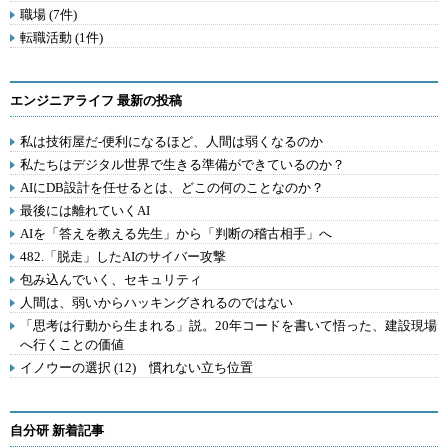
職場 (7件)
転職活動 (1件)
エンジニアライフ 最新の投稿
私は技術屋だ-便利になるほど、人間は弱くなるのか
私たちはデジタル世界で生きる準備ができているのか？
AIにDB設計を任せるとは、どこの何のことなのか？
最後には離れていくAI
AIを「答えを教える先生」から「判断の稽古相手」へ
482.「脱走」したAIのサイバー攻撃
包み込んでいく、セキュリティ
人間は、弱いからハッキングされるのではない
「思考は行動から生まれる」説。20年コードを書いて悟った、建設現場
へ行くことの価値
イノウーの選択 (12) 慣れない立ち位置
自分研 新着記事