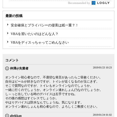
Recommended by
最新の投稿
安全確保とプライバシーの侵害は紙一重？！
VBAを習いたいのはどんな人？
VBAをディスっちゃってごめんなさい
コメント
2019/01/23 10:23
仲澤@失業者
オンライン初心者なので、不適切な発言があったらご容赦ください。
自分はビールが好きなのですが、トイレが近くなるのが玉にきず。
そこで質問なのですが、トイレもオンラインなのでしょうか。
一緒に行くのでしょうか。オンライン連れしょん(?)なのでしょうか。
し～っと出している時のデバイスは左手ですかね。
その後の感想はすぐレスでしょうか。
やはりデバイスは防水なんでしょうね。気になります。
オンライン連れしょんも初心者なので、よろしくご教授ください。
2019/01/24 01:02
abekkan