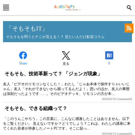
「そもそもIT」
そもそもを問うとナニが見える！？ 見たい人だけ歓迎コラム
Share
0
見る
そもそも、技術革新って？ 「ジェンガ現象」
友人「ビデオのリモコンなくした！」わたし「じゃあ本体で操作すりゃいいじ
ゃん」友人「それができないから困ってるんだよ！」思いのほか、友人の事態
は深刻だったようです……。そのビデオデッキ、リモコンの方が本...
2010/05/10
Comment(0)
そもそも、できる組織って？
「このうんこやろう」この言葉に、こんなに感激したことはありません。以下
をご覧ください。 見えないですか？どうでしょう？これは、わたしの講座に来
てくれた若者が持参したノートPCです。そこに貼っ...
2010/04/13
Comment(0)