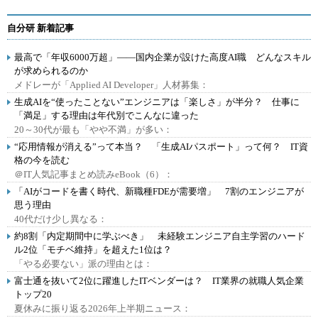
自分研 新着記事
最高で「年収6000万超」――国内企業が設けた高度AI職 どんなスキル
が求められるのか
メドレーが「Applied AI Developer」人材募集：
生成AIを“使ったことない”エンジニアは「楽しさ」が半分？ 仕事に
「満足」する理由は年代別でこんなに違った
20～30代が最も「やや不満」が多い：
“応用情報が消える”って本当？ 「生成AIパスポート」って何？ IT資
格の今を読む
＠IT人気記事まとめ読みeBook（6）：
「AIがコードを書く時代、新職種FDEが需要増」 7割のエンジニアが
思う理由
40代だけ少し異なる：
約8割「内定期間中に学ぶべき」 未経験エンジニア自主学習のハード
ル2位「モチベ維持」を超えた1位は？
「やる必要ない」派の理由とは：
富士通を抜いて2位に躍進したITベンダーは？ IT業界の就職人気企業
トップ20
夏休みに振り返る2026年上半期ニュース：