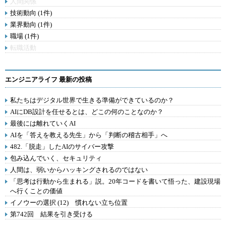
人間関係
技術動向 (1件)
業界動向 (1件)
職場 (1件)
転職活動
エンジニアライフ 最新の投稿
私たちはデジタル世界で生きる準備ができているのか？
AIにDB設計を任せるとは、どこの何のことなのか？
最後には離れていくAI
AIを「答えを教える先生」から「判断の稽古相手」へ
482.「脱走」したAIのサイバー攻撃
包み込んでいく、セキュリティ
人間は、弱いからハッキングされるのではない
「思考は行動から生まれる」説。20年コードを書いて悟った、建設現場
へ行くことの価値
イノウーの選択 (12) 慣れない立ち位置
第742回 結果を引き受ける