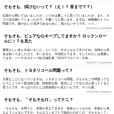
そもそも、拭けないって？（え！？ 音まで？？）
以前から聞いてはいましたが、いつかは書こうと思っていましたが、また、ス
ゴイ話を聞いてしまったので、今書こうと思います。まずは、幼稚園のトイレ
問題です。家がおしり洗浄であるために、拭けないそうです。トイ...
2010/03/25
Comment(0)
そもそも、ピュアな心キープしてますか？ ロックンロー
ルにＩＴを見た
素晴らしい本と出会いました。というか、今さらなんですけどね。当時から存
在は知ってましたけど、すいません、今頃読んでます。そしてわたしは感激し
てます。シーナ＆ロケッツ鮎川誠氏著「DOS/Vブルース」幻冬...
2010/03/17
Comment(0)
そもそも、トヨタリコール問題って？
大変なことになっていますね。トヨタリコール問題。そもそもこの問題ってな
んでしょうか？政治的な面、技術的な面、視点によってぜんぜん違ってくると
思うんです。やっぱりわたしは技術面から見たいんです。そっち面...
2010/03/09
Comment(1)
そもそも、「そもそもIT」ってナニ？
「そもそも」を問うと、本質が見えてきます。技術というものを、本質から考
えようじゃないですか。そんなコンセプトで始めたのがこの「そもそもＩＴ」