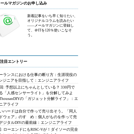
メールマガジンのお申し込み
新着記事をいち早く知りたい、
オリジナルコラムを読みたい
――メールマガジンに登録し
て、＠ITを120％使いこなそ
う。
注目エントリー
ーランスにおける仕事の断り方：生涯現役の
エンジニアを目指して：エンジニアライフ
2回: 予想以上にちゃんとしている？ 330円で
る「人感センサーライト」を分解してみよ
ThousanDIYの「ガジェット分解ライフ」：エ
ニアライフ
いハードは自分で作って売り出そう。「同人
ドウェア」のすゝめ：個人がものを作って売
デジタルDIYの最前線：エンジニアライフ
回: ローエンドにもRISC-Vが！ダイソーの完全