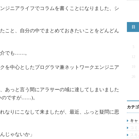
ンジニアライフでコラムを書くことになりました、シ
日
たこと、自分の中でまとめておきたいことをどんどん
5
介でも……。
12
クを中心としたプログラマ兼ネットワークエンジニア
19
26
、あっと言う間にアラサーの域に達してしまいました
いのですが……)。
カテゴ
れなりにこなして来ましたが、最近、ふっと疑問に思
キャリ
コミ
んじゃないか」
スキ