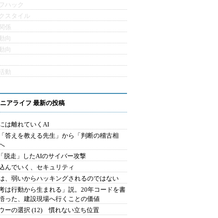
フハック
クスタイル
関係
動向
動向
活動
ニアライフ 最新の投稿
には離れていくAI
を「答えを教える先生」から「判断の稽古相
へ
2.「脱走」したAIのサイバー攻撃
込んでいく、セキュリティ
は、弱いからハッキングされるのではない
考は行動から生まれる」説。20年コードを書
悟った、建設現場へ行くことの価値
ウーの選択 (12) 慣れない立ち位置