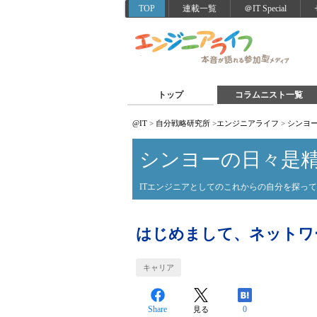
TOP
連載一覧
＠IT Special
トップ
コラムニスト一覧
@IT
>
自分戦略研究所
>
エンジニアライフ
>
シンヨ
シンヨーの日々是
ITエンジニアとしてのこれからの自分を探っ
はじめまして、ネットワ
キャリア
Share
0
見る