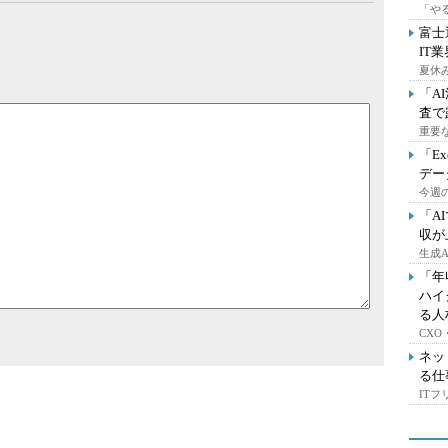
「や
富士
IT
夏休
「A
査で
重要
「E
デー
今週の
「A
収が
生成
「年
ハイ
る人
CX
ネッ
る仕
IT