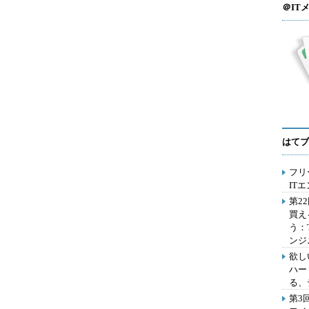
＠IT
はてブ
フリ
IT
第2
買え
う：
ンジ
欲し
ハー
る、
第3