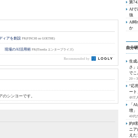
第7
AI
強
AI
か
メディアを創設
PR(FINCHI on GOETHE)
自分研
！ 現場のAI活用術
PR(ITmedia エンタープライズ)
Recommended by
生成
さ」
でこ
20
“応
ート
アのシンヨーです。
＠IT
「A
増」
40
約8
ニア
えた