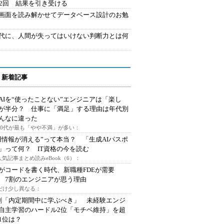
42回 結果を引き受ける
で画面を読み解かせてデータベース設計のお勉
時代に、人間が失ってはいけない判断力とは何
 新着記事
AIを“使ったことない”エンジニアは「楽し
が半分？ 仕事に「満足」する理由は年代別
んなに違った
～30代が最も「やや不満」が多い：
用情報が消える”って本当？ 「生成AIパスポ
」って何？ IT資格の今を読む
人気記事まとめ読みeBook（6）：
Iがコードを書く時代、新職種FDEが需要
 7割のエンジニアが思う理由
代だけ少し異なる：
割「内定期間中に学ぶべき」 未経験エンジ
自主学習のハードル2位「モチベ維持」を超
1位は？