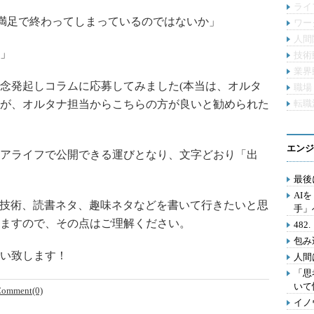
ライ
満足で終わってしまっているのではないか」
ワー
人間
」
技術
業界
念発起しコラムに応募してみました(本当は、オルタ
職場
が、オルタナ担当からこちらの方が良いと勧められた
転職
エンジ
アライフで公開できる運びとなり、文字どおり「出
最後
AI
技術、読書ネタ、趣味ネタなどを書いて行きたいと思
手」
ますので、その点はご理解ください。
48
包み
い致します！
人間
「思
いて
omment(0)
イノ