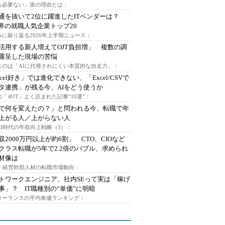
る必要ない」派の理由とは：
通を抜いて2位に躍進したITベンダーは？
業界の就職人気企業トップ20
みに振り返る2026年上半期ニュース：
I活用する新人増えてOJT負担増」 複数の調
露呈した現場の苦悩
なのは「AIに代替されにくい本質的な自走力」：
xcel好き」では進化できない、「Excel/CSVで
タ連携」が残る今、AIをどう使うか
「＠IT」よく読まれた記事“10選”：
Iで何を変えたの？」と問われる今、転職で年
上がる人／上がらない人
AI時代の年収向上戦略（3）：
収2000万円以上が約6割」 CTO、CIOなど
クラス転職が5年で2.2倍のバブル、求められ
材像は
O・経営幹部人材の転職市場動向：
トワークエンジニア、社内SEって実は「稼げ
事」？ IT職種別の“単価”に明暗
フリーランスの平均単価ランキング：