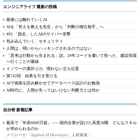
エンジニアライフ 最新の投稿
最後には離れていくAI
AIを「答えを教える先生」から「判断の稽古相手」へ
482.「脱走」したAIのサイバー攻撃
包み込んでいく、セキュリティ
人間は、弱いからハッキングされるのではない
「思考は行動から生まれる」説。20年コードを書いて悟った、建設現場
へ行くことの価値
イノウーの選択 (12) 慣れない立ち位置
第742回 結果を引き受ける
AIで画面を読み解かせてデータベース設計のお勉強
AI時代に、人間が失ってはいけない判断力とは何か
自分研 新着記事
最高で「年収6000万超」――国内企業が設けた高度AI職 どんなスキル
が求められるのか
メドレーが「Applied AI Developer」人材募集：