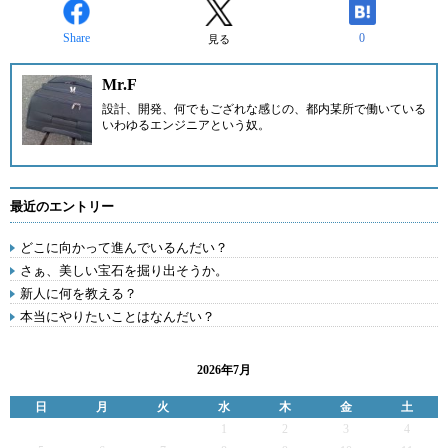
Share
0
見る
Mr.F
設計、開発、何でもござれな感じの、都内某所で働いている
いわゆるエンジニアという奴。
最近のエントリー
どこに向かって進んでいるんだい？
さぁ、美しい宝石を掘り出そうか。
新人に何を教える？
本当にやりたいことはなんだい？
2026年7月
日
月
火
水
木
金
土
1
2
3
4