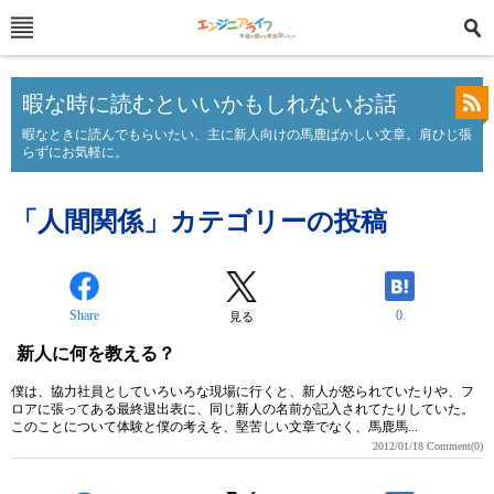
暇な時に読むといいかもしれないお話
暇なときに読んでもらいたい、主に新人向けの馬鹿ばかしい文章。肩ひじ張
らずにお気軽に。
「人間関係」カテゴリーの投稿
Share
0
見る
新人に何を教える？
僕は、協力社員としていろいろな現場に行くと、新人が怒られていたりや、フ
ロアに張ってある最終退出表に、同じ新人の名前が記入されてたりしていた。
このことについて体験と僕の考えを、堅苦しい文章でなく、馬鹿馬...
2012/01/18
Comment(0)