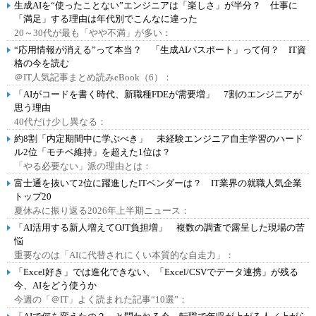
生成AIを“使ったことない”エンジニアは「楽しさ」が半分？ 仕事に
「満足」する理由は年代別でこんなに違った
20～30代が最も「やや不満」が多い：
“応用情報が消える”って本当？ 「生成AIパスポート」って何？ IT資
格の今を読む
＠IT人気記事まとめ読みeBook（6）：
「AIがコードを書く時代、新職種FDEが需要増」 7割のエンジニアが
思う理由
40代だけ少し異なる：
約8割「内定期間中に学ぶべき」 未経験エンジニア自主学習のハード
ル2位「モチベ維持」を超えた1位は？
「やる必要ない」派の理由とは：
富士通を抜いて2位に躍進したITベンダーは？ IT業界の就職人気企業
トップ20
夏休みに振り返る2026年上半期ニュース：
「AI活用する新人増えてOJT負担増」 複数の調査で露呈した現場の苦
悩
重要なのは「AIに代替されにくい本質的な自走力」：
「Excel好き」では進化できない、「Excel/CSVでデータ連携」が残る
今、AIをどう使うか
今週の「＠IT」よく読まれた記事“10選”：