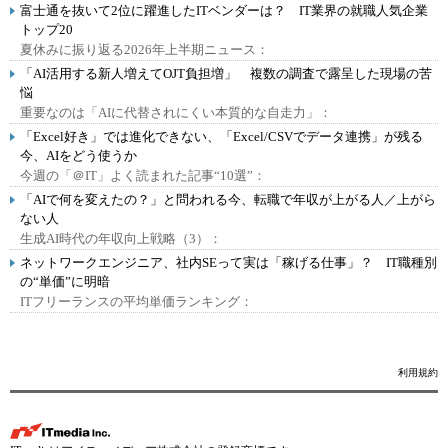
富士通を抜いて2位に躍進したITベンダーは？ IT業界の就職人気企業
トップ20
夏休みに振り返る2026年上半期ニュース：
「AI活用する新人増えてOJT負担増」 複数の調査で露呈した現場の苦
悩
重要なのは「AIに代替されにくい本質的な自走力」：
「Excel好き」では進化できない、「Excel/CSVでデータ連携」が残る
今、AIをどう使うか
今週の「＠IT」よく読まれた記事“10選”：
「AIで何を変えたの？」と問われる今、転職で年収が上がる人／上がら
ない人
生成AI時代の年収向上戦略（3）：
ネットワークエンジニア、社内SEって実は「稼げる仕事」？ IT職種別
の“単価”に明暗
ITフリーランスの平均単価ランキング：
利用規約