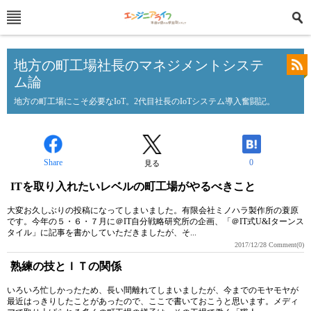
地方の町工場社長のマネジメントシステ
ム論
地方の町工場にこそ必要なIoT。2代目社長のIoTシステム導入奮闘記。
Share
0
見る
ITを取り入れたいレベルの町工場がやるべきこと
大変お久しぶりの投稿になってしまいました。有限会社ミノハラ製作所の蓑原
です。今年の５・６・７月に＠IT自分戦略研究所の企画、「＠IT式U&Iターンス
タイル」に記事を書かしていただきましたが、そ...
2017/12/28
Comment(0)
熟練の技とＩＴの関係
いろいろ忙しかったため、長い間離れてしまいましたが、今までのモヤモヤが
最近はっきりしたことがあったので、ここで書いておこうと思います。メディ