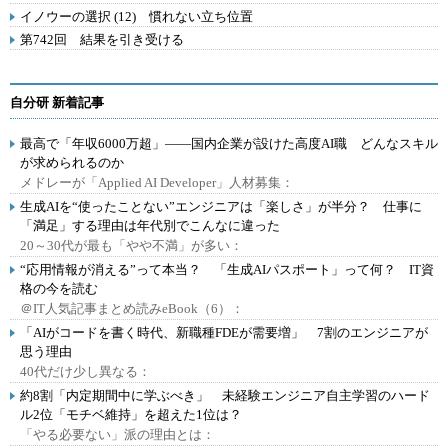
イノウーの選択 (12) 慣れない立ち位置
第742回 結果を引き受ける
自分研 新着記事
最高で「年収6000万超」――国内企業が設けた高度AI職 どんなスキル
が求められるのか
メドレーが「Applied AI Developer」人材募集：
生成AIを“使ったことない”エンジニアは「楽しさ」が半分？ 仕事に
「満足」する理由は年代別でこんなに違った
20～30代が最も「やや不満」が多い：
“応用情報が消える”って本当？ 「生成AIパスポート」って何？ IT資
格の今を読む
＠IT人気記事まとめ読みeBook（6）：
「AIがコードを書く時代、新職種FDEが需要増」 7割のエンジニアが
思う理由
40代だけ少し異なる：
約8割「内定期間中に学ぶべき」 未経験エンジニア自主学習のハード
ル2位「モチベ維持」を超えた1位は？
「やる必要ない」派の理由とは：