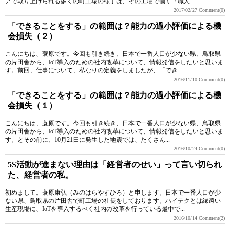
アで取り上げられる多くの町工場の様子は、その工場で働く「職人...
2017/02/27
Comment(0)
「できることをする」の範囲は？能力の過小評価による機
会損失（２）
こんにちは、蓑原です。今回も引き続き、日本で一番人口が少ない県、鳥取県
の片田舎から、IoT導入のための社内改革について、情報発信をしたいと思いま
す。前回、仕事について、私なりの定義をしましたが、「でき...
2016/11/10
Comment(0)
「できることをする」の範囲は？能力の過小評価による機
会損失（１）
こんにちは、蓑原です。今回も引き続き、日本で一番人口が少ない県、鳥取県
の片田舎から、IoT導入のための社内改革について、情報発信をしたいと思いま
す。とその前に、10月21日に発生した地震では、たくさん...
2016/10/24
Comment(0)
5S活動が進まない理由は「経営者のせい」って言い切られ
た、経営者の私。
初めまして。蓑原康弘（みのはらやすひろ）と申します。日本で一番人口が少
ない県、鳥取県の片田舎で町工場の社長をしております。ハイテクとは縁遠い
生産現場に、IoTを導入するべく社内の改革を行っている最中で...
2016/10/14
Comment(2)