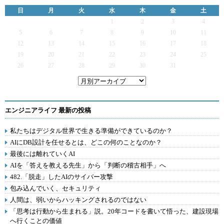
日
月
火
水
木
金
土
1
2
3
4
5
6
7
8
9
10
11
12
13
14
15
16
17
18
19
20
21
22
23
24
25
26
27
28
29
30
31
エンジニアライフ 最新の投稿
私たちはデジタル世界で生きる準備ができているのか？
AIにDB設計を任せるとは、どこの何のことなのか？
最後には離れていくAI
AIを「答えを教える先生」から「判断の稽古相手」へ
482.「脱走」したAIのサイバー攻撃
包み込んでいく、セキュリティ
人間は、弱いからハッキングされるのではない
「思考は行動から生まれる」説。20年コードを書いて悟った、建設現場
へ行くことの価値