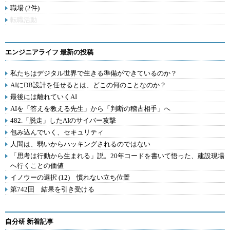
職場 (2件)
転職活動
エンジニアライフ 最新の投稿
私たちはデジタル世界で生きる準備ができているのか？
AIにDB設計を任せるとは、どこの何のことなのか？
最後には離れていくAI
AIを「答えを教える先生」から「判断の稽古相手」へ
482.「脱走」したAIのサイバー攻撃
包み込んでいく、セキュリティ
人間は、弱いからハッキングされるのではない
「思考は行動から生まれる」説。20年コードを書いて悟った、建設現場
へ行くことの価値
イノウーの選択 (12) 慣れない立ち位置
第742回 結果を引き受ける
自分研 新着記事