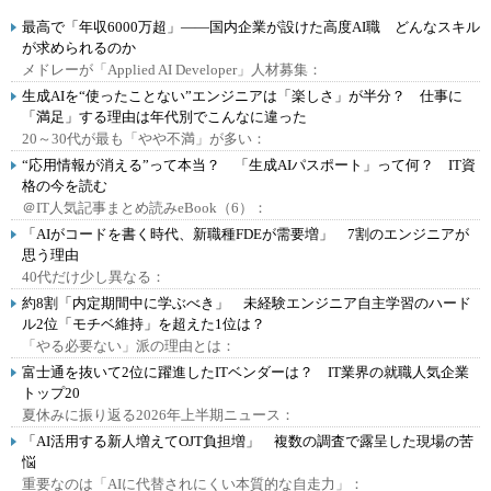
最高で「年収6000万超」――国内企業が設けた高度AI職 どんなスキル
が求められるのか
メドレーが「Applied AI Developer」人材募集：
生成AIを“使ったことない”エンジニアは「楽しさ」が半分？ 仕事に
「満足」する理由は年代別でこんなに違った
20～30代が最も「やや不満」が多い：
“応用情報が消える”って本当？ 「生成AIパスポート」って何？ IT資
格の今を読む
＠IT人気記事まとめ読みeBook（6）：
「AIがコードを書く時代、新職種FDEが需要増」 7割のエンジニアが
思う理由
40代だけ少し異なる：
約8割「内定期間中に学ぶべき」 未経験エンジニア自主学習のハード
ル2位「モチベ維持」を超えた1位は？
「やる必要ない」派の理由とは：
富士通を抜いて2位に躍進したITベンダーは？ IT業界の就職人気企業
トップ20
夏休みに振り返る2026年上半期ニュース：
「AI活用する新人増えてOJT負担増」 複数の調査で露呈した現場の苦
悩
重要なのは「AIに代替されにくい本質的な自走力」：