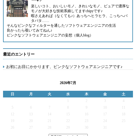
楽しいコト、おいしいモノ、きれいなモノ、ピュアで濃厚な
モノが大好きな技術系娘してますchipyです♪
暇さえあれば（なくても♪）あっちへヒラヒラ、こっちへパ
タパタ……
そんなピンクなフィルターを通したソフトウェアエンジニアの生活
良かったら覗いてみてねん♪
ピンクなソフトウェアエンジニアの妄想（個人blog）
最近のエントリー
お初にお目にかかります、ピンクなソフトウェアエンジニアです♪
2026年7月
日
月
火
水
木
金
土
1
2
3
4
5
6
7
8
9
10
11
12
13
14
15
16
17
18
19
20
21
22
23
24
25
26
27
28
29
30
31