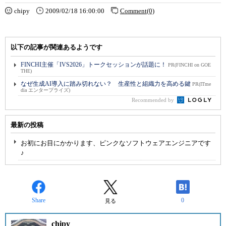
chipy
2009/02/18 16:00:00
Comment(0)
以下の記事が関連あるようです
FINCHI主催「IVS2026」トークセッションが話題に！
PR(FINCHI on GOE
THE)
なぜ生成AI導入に踏み切れない？ 生産性と組織力を高める鍵
PR(ITme
dia エンタープライズ)
Recommended by
最新の投稿
お初にお目にかかります、ピンクなソフトウェアエンジニアです
♪
Share
0
見る
chipy