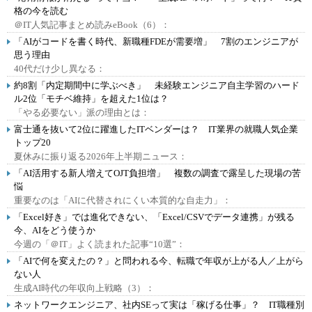
格の今を読む
＠IT人気記事まとめ読みeBook（6）：
「AIがコードを書く時代、新職種FDEが需要増」 7割のエンジニアが
思う理由
40代だけ少し異なる：
約8割「内定期間中に学ぶべき」 未経験エンジニア自主学習のハード
ル2位「モチベ維持」を超えた1位は？
「やる必要ない」派の理由とは：
富士通を抜いて2位に躍進したITベンダーは？ IT業界の就職人気企業
トップ20
夏休みに振り返る2026年上半期ニュース：
「AI活用する新人増えてOJT負担増」 複数の調査で露呈した現場の苦
悩
重要なのは「AIに代替されにくい本質的な自走力」：
「Excel好き」では進化できない、「Excel/CSVでデータ連携」が残る
今、AIをどう使うか
今週の「＠IT」よく読まれた記事“10選”：
「AIで何を変えたの？」と問われる今、転職で年収が上がる人／上がら
ない人
生成AI時代の年収向上戦略（3）：
ネットワークエンジニア、社内SEって実は「稼げる仕事」？ IT職種別