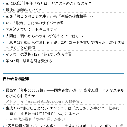
AIにDB設計を任せるとは、どこの何のことなのか？
最後には離れていくAI
AIを「答えを教える先生」から「判断の稽古相手」へ
482.「脱走」したAIのサイバー攻撃
包み込んでいく、セキュリティ
人間は、弱いからハッキングされるのではない
「思考は行動から生まれる」説。20年コードを書いて悟った、建設現場
へ行くことの価値
イノウーの選択 (12) 慣れない立ち位置
第742回 結果を引き受ける
自分研 新着記事
最高で「年収6000万超」――国内企業が設けた高度AI職 どんなスキル
が求められるのか
メドレーが「Applied AI Developer」人材募集：
生成AIを“使ったことない”エンジニアは「楽しさ」が半分？ 仕事に
「満足」する理由は年代別でこんなに違った
20～30代が最も「やや不満」が多い：
“応用情報が消える”って本当？ 「生成AIパスポート」って何？ IT資