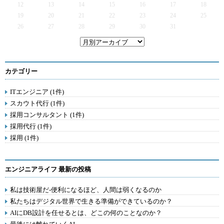
12
13
14
15
16
17
18
19
20
21
22
23
24
25
26
27
28
29
30
31
カテゴリー
ITエンジニア (1件)
スカウト代行 (1件)
採用コンサルタント (1件)
採用代行 (1件)
採用 (1件)
エンジニアライフ 最新の投稿
私は技術屋だ-便利になるほど、人間は弱くなるのか
私たちはデジタル世界で生きる準備ができているのか？
AIにDB設計を任せるとは、どこの何のことなのか？