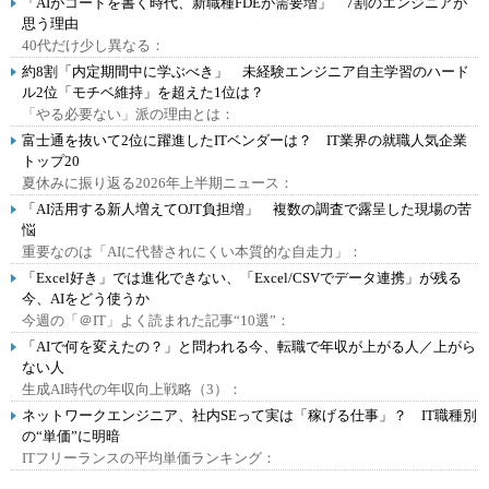
「AIがコードを書く時代、新職種FDEが需要増」 7割のエンジニアが
思う理由
40代だけ少し異なる：
約8割「内定期間中に学ぶべき」 未経験エンジニア自主学習のハード
ル2位「モチベ維持」を超えた1位は？
「やる必要ない」派の理由とは：
富士通を抜いて2位に躍進したITベンダーは？ IT業界の就職人気企業
トップ20
夏休みに振り返る2026年上半期ニュース：
「AI活用する新人増えてOJT負担増」 複数の調査で露呈した現場の苦
悩
重要なのは「AIに代替されにくい本質的な自走力」：
「Excel好き」では進化できない、「Excel/CSVでデータ連携」が残る
今、AIをどう使うか
今週の「＠IT」よく読まれた記事“10選”：
「AIで何を変えたの？」と問われる今、転職で年収が上がる人／上がら
ない人
生成AI時代の年収向上戦略（3）：
ネットワークエンジニア、社内SEって実は「稼げる仕事」？ IT職種別
の“単価”に明暗
ITフリーランスの平均単価ランキング：