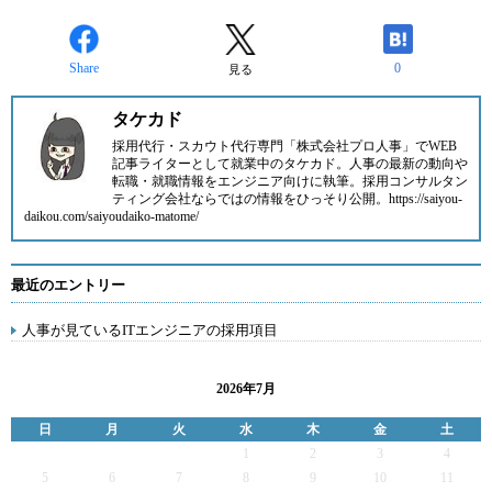
Share
0
見る
タケカド
採用代行・スカウト代行専門「株式会社プロ人事」でWEB
記事ライターとして就業中のタケカド。人事の最新の動向や
転職・就職情報をエンジニア向けに執筆。採用コンサルタン
ティング会社ならではの情報をひっそり公開。https://saiyou-
daikou.com/saiyoudaiko-matome/
最近のエントリー
人事が見ているITエンジニアの採用項目
2026年7月
日
月
火
水
木
金
土
1
2
3
4
5
6
7
8
9
10
11