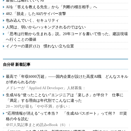
最後には離れていくAI
AIを「答えを教える先生」から「判断の稽古相手」へ
482.「脱走」したAIのサイバー攻撃
包み込んでいく、セキュリティ
人間は、弱いからハッキングされるのではない
「思考は行動から生まれる」説。20年コードを書いて悟った、建設現場
へ行くことの価値
イノウーの選択 (12) 慣れない立ち位置
自分研 新着記事
最高で「年収6000万超」――国内企業が設けた高度AI職 どんなスキル
が求められるのか
メドレーが「Applied AI Developer」人材募集：
生成AIを“使ったことない”エンジニアは「楽しさ」が半分？ 仕事に
「満足」する理由は年代別でこんなに違った
20～30代が最も「やや不満」が多い：
“応用情報が消える”って本当？ 「生成AIパスポート」って何？ IT資
格の今を読む
＠IT人気記事まとめ読みeBook（6）：