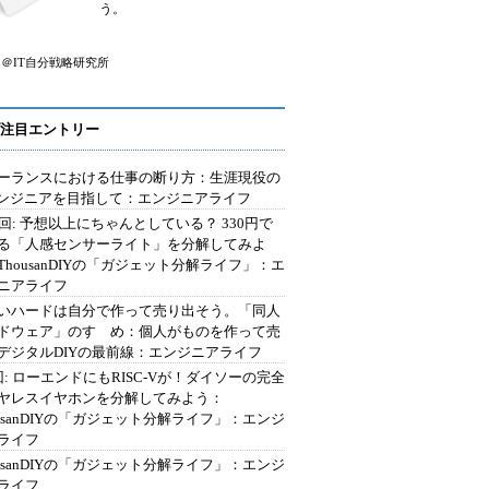
う。
＠IT自分戦略研究所
注目エントリー
ーランスにおける仕事の断り方：生涯現役の
エンジニアを目指して：エンジニアライフ
2回: 予想以上にちゃんとしている？ 330円で
る「人感センサーライト」を分解してみよ
ThousanDIYの「ガジェット分解ライフ」：エ
ニアライフ
いハードは自分で作って売り出そう。「同人
ドウェア」のすゝめ：個人がものを作って売
デジタルDIYの最前線：エンジニアライフ
回: ローエンドにもRISC-Vが！ダイソーの完全
ヤレスイヤホンを分解してみよう：
ousanDIYの「ガジェット分解ライフ」：エンジ
ライフ
ousanDIYの「ガジェット分解ライフ」：エンジ
ライフ