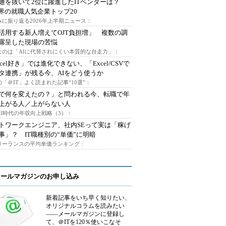
通を抜いて2位に躍進したITベンダーは？
業界の就職人気企業トップ20
みに振り返る2026年上半期ニュース：
I活用する新人増えてOJT負担増」 複数の調
露呈した現場の苦悩
なのは「AIに代替されにくい本質的な自走力」：
xcel好き」では進化できない、「Excel/CSVで
タ連携」が残る今、AIをどう使うか
「＠IT」よく読まれた記事“10選”：
Iで何を変えたの？」と問われる今、転職で年
上がる人／上がらない人
AI時代の年収向上戦略（3）：
トワークエンジニア、社内SEって実は「稼げ
事」？ IT職種別の“単価”に明暗
フリーランスの平均単価ランキング：
メールマガジンのお申し込み
新着記事をいち早く知りたい、
オリジナルコラムを読みたい
――メールマガジンに登録し
て、＠ITを120％使いこなそ