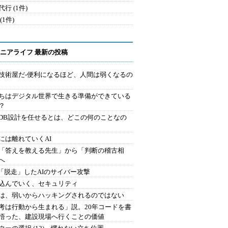
行 (1件)
(1件)
ニアライフ 最新の投稿
技術屋だ-便利になるほど、人間は弱くなるの
ちはデジタル世界で生きる準備ができている
？
にDB設計を任せるとは、どこの何のことなの
には離れていくAI
を「答えを教える先生」から「判断の稽古相
へ
2.「脱走」したAIのサイバー攻撃
込んでいく、セキュリティ
は、弱いからハッキングされるのではない
考は行動から生まれる」説。20年コードを書
悟った、建設現場へ行くことの価値