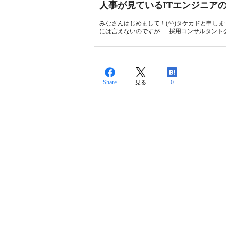
人事が見ているITエンジニア
みなさんはじめまして！(^^)タケカドと申
には言えないのですが......採用コンサルタン
Share
0
見る