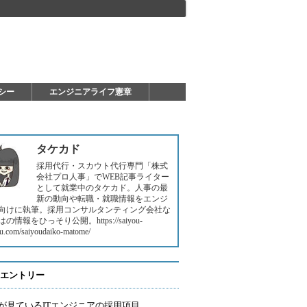
シー
エンジニアライフ憲章
タケカド
採用代行・スカウト代行専門「株式
会社プロ人事」でWEB記事ライター
として就業中のタケカド。人事の最
新の動向や転職・就職情報をエンジ
向けに執筆。採用コンサルタンティング会社な
の情報をひっそり公開。https://saiyou-
u.com/saiyoudaiko-matome/
エントリー
が見ているITエンジニアの採用項目