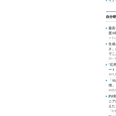
イノ
自分研
最高
度A
メドレ
生成
さ」
でこ
20
“応
ート
＠IT
「A
増」
40
約8
ニア
えた
「や