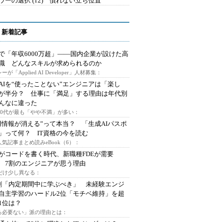
ウーの選択 (12) 慣れない立ち位置
 新着記事
で「年収6000万超」――国内企業が設けた高
I職 どんなスキルが求められるのか
ーが「Applied AI Developer」人材募集：
AIを“使ったことない”エンジニアは「楽し
が半分？ 仕事に「満足」する理由は年代別
んなに違った
～30代が最も「やや不満」が多い：
用情報が消える”って本当？ 「生成AIパスポ
」って何？ IT資格の今を読む
人気記事まとめ読みeBook（6）：
Iがコードを書く時代、新職種FDEが需要
 7割のエンジニアが思う理由
代だけ少し異なる：
割「内定期間中に学ぶべき」 未経験エンジ
自主学習のハードル2位「モチベ維持」を超
1位は？
る必要ない」派の理由とは：