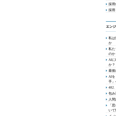
採用代
採用 
エンジ
私は
か
私た
のか
AI
か？
最後
AI
手」
48
包み
人間
「思
いて