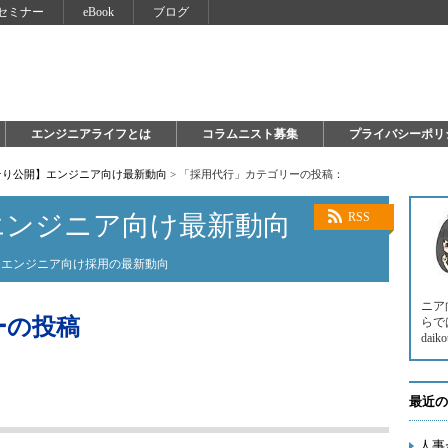
セミナー
eBook
ブログ
エンジニアライフとは
コラムニスト募集
プライバシーポリ
そり公開】エンジニア向け最新動向
>
「採用代行」カテゴリーの投稿：
エンジニア向け最新動向
RSS
るエンジニア向け採用の最新動向
ニア
ーの投稿
らでは
daiko
最近の
人事