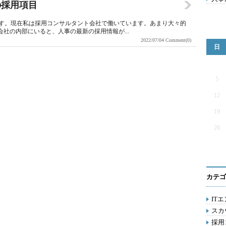
の採用項目
します。現在私は採用コンサルタント会社で働いています。あまり大々的
ト会社の内部にいると、人事の最新の採用情報が...
2022/07/04
Comment(0)
日
5
12
19
26
カテゴ
ITエ
スカ
採用