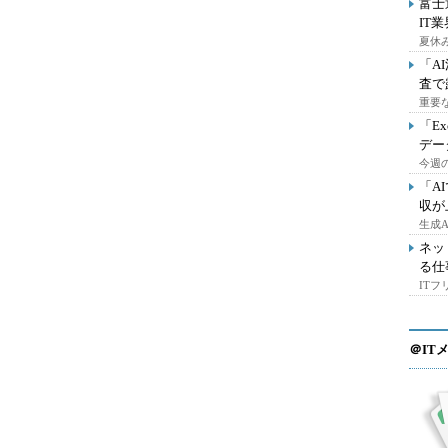
富士
IT
夏休
「A
査で
重要
「E
デー
今週の
「A
収が
生成
ネッ
る仕
IT
＠IT