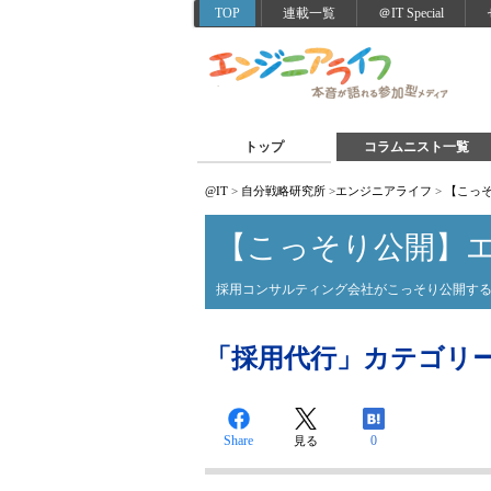
TOP
連載一覧
＠IT Special
トップ
コラムニスト一覧
@IT
>
自分戦略研究所
>
エンジニアライフ
>
【こっ
【こっそり公開】
採用コンサルティング会社がこっそり公開す
「採用代行」カテゴリ
Share
0
見る