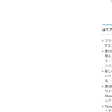
はてブ
フリ
IT
第2
買え
う：
ンジ
欲し
ハー
る、
第3
ワイ
Th
ニア
Th
ニア