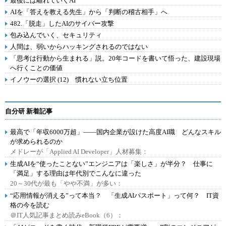
最後には離れていくAI
AIを「答えを教える先生」から「判断の稽古相手」へ
482.「脱走」したAIのサイバー攻撃
包み込んでいく、セキュリティ
人間は、弱いからハッキングされるのではない
「思考は行動から生まれる」説。20年コードを書いて悟った、建設現場
へ行くことの価値
イノウーの選択 (12) 慣れない立ち位置
自分研 新着記事
最高で「年収6000万超」――国内企業が設けた高度AI職 どんなスキル
が求められるのか
メドレーが「Applied AI Developer」人材募集：
生成AIを“使ったことない”エンジニアは「楽しさ」が半分？ 仕事に
「満足」する理由は年代別でこんなに違った
20～30代が最も「やや不満」が多い：
“応用情報が消える”って本当？ 「生成AIパスポート」って何？ IT資
格の今を読む
＠IT人気記事まとめ読みeBook（6）：