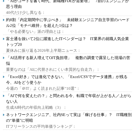
「AIがコードを書く時代、新職種FDEが需要増」 7割のエンジニアが
思う理由
40代だけ少し異なる：
約8割「内定期間中に学ぶべき」 未経験エンジニア自主学習のハード
ル2位「モチベ維持」を超えた1位は？
「やる必要ない」派の理由とは：
富士通を抜いて2位に躍進したITベンダーは？ IT業界の就職人気企業
トップ20
夏休みに振り返る2026年上半期ニュース：
「AI活用する新人増えてOJT負担増」 複数の調査で露呈した現場の苦
悩
重要なのは「AIに代替されにくい本質的な自走力」：
「Excel好き」では進化できない、「Excel/CSVでデータ連携」が残る
今、AIをどう使うか
今週の「＠IT」よく読まれた記事“10選”：
「AIで何を変えたの？」と問われる今、転職で年収が上がる人／上がら
ない人
生成AI時代の年収向上戦略（3）：
ネットワークエンジニア、社内SEって実は「稼げる仕事」？ IT職種別
の“単価”に明暗
ITフリーランスの平均単価ランキング：