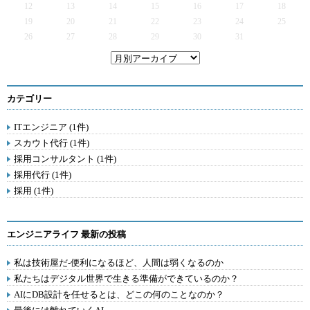
12
13
14
15
16
17
18
19
20
21
22
23
24
25
26
27
28
29
30
31
カテゴリー
ITエンジニア (1件)
スカウト代行 (1件)
採用コンサルタント (1件)
採用代行 (1件)
採用 (1件)
エンジニアライフ 最新の投稿
私は技術屋だ-便利になるほど、人間は弱くなるのか
私たちはデジタル世界で生きる準備ができているのか？
AIにDB設計を任せるとは、どこの何のことなのか？