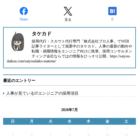
Share
0
見る
タケカド
採用代行・スカウト代行専門「株式会社プロ人事」でWEB
記事ライターとして就業中のタケカド。人事の最新の動向や
転職・就職情報をエンジニア向けに執筆。採用コンサルタン
ティング会社ならではの情報をひっそり公開。https://saiyou-
daikou.com/saiyoudaiko-matome/
最近のエントリー
人事が見ているITエンジニアの採用項目
2026年7月
日
月
火
水
木
金
土
1
2
3
4
5
6
7
8
9
10
11