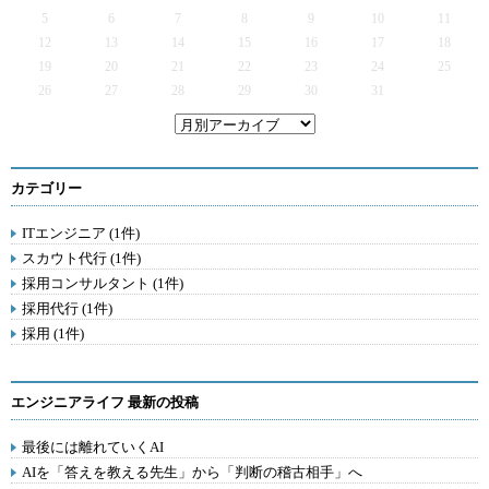
5
6
7
8
9
10
11
12
13
14
15
16
17
18
19
20
21
22
23
24
25
26
27
28
29
30
31
カテゴリー
ITエンジニア (1件)
スカウト代行 (1件)
採用コンサルタント (1件)
採用代行 (1件)
採用 (1件)
エンジニアライフ 最新の投稿
最後には離れていくAI
AIを「答えを教える先生」から「判断の稽古相手」へ