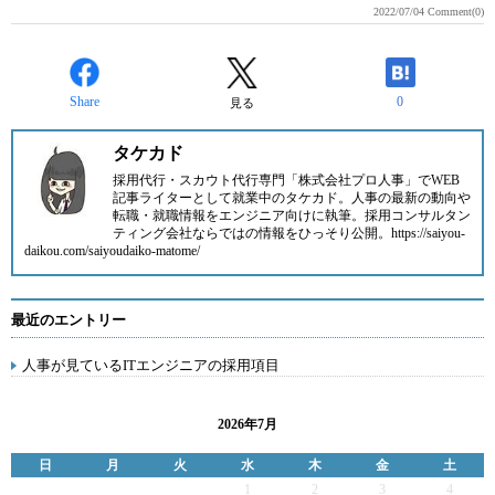
2022/07/04
Comment(0)
Share
0
見る
タケカド
採用代行・スカウト代行専門「株式会社プロ人事」でWEB
記事ライターとして就業中のタケカド。人事の最新の動向や
転職・就職情報をエンジニア向けに執筆。採用コンサルタン
ティング会社ならではの情報をひっそり公開。https://saiyou-
daikou.com/saiyoudaiko-matome/
最近のエントリー
人事が見ているITエンジニアの採用項目
2026年7月
日
月
火
水
木
金
土
1
2
3
4