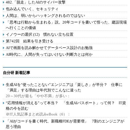
482.「脱走」したAIのサイバー攻撃
包み込んでいく、セキュリティ
人間は、弱いからハッキングされるのではない
「思考は行動から生まれる」説。20年コードを書いて悟った、建設現場
へ行くことの価値
イノウーの選択 (12) 慣れない立ち位置
第742回 結果を引き受ける
AIで画面を読み解かせてデータベース設計のお勉強
AI時代に、人間が失ってはいけない判断力とは何か
自分研 新着記事
生成AIを“使ったことない”エンジニアは「楽しさ」が半分？ 仕事に
「満足」する理由は年代別でこんなに違った
20～30代が最も「やや不満」が多い：
“応用情報が消える”って本当？ 「生成AIパスポート」って何？ IT資
格の今を読む
＠IT人気記事まとめ読みeBook（6）：
「AIがコードを書く時代、新職種FDEが需要増」 7割のエンジニアが
思う理由