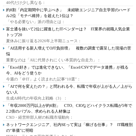
40代だけ少し異なる：
約8割「内定期間中に学ぶべき」 未経験エンジニア自主学習のハード
ル2位「モチベ維持」を超えた1位は？
「やる必要ない」派の理由とは：
富士通を抜いて2位に躍進したITベンダーは？ IT業界の就職人気企業
トップ20
夏休みに振り返る2026年上半期ニュース：
「AI活用する新人増えてOJT負担増」 複数の調査で露呈した現場の苦
悩
重要なのは「AIに代替されにくい本質的な自走力」：
「Excel好き」では進化できない、「Excel/CSVでデータ連携」が残る
今、AIをどう使うか
今週の「＠IT」よく読まれた記事“10選”：
「AIで何を変えたの？」と問われる今、転職で年収が上がる人／上がら
ない人
生成AI時代の年収向上戦略（3）：
「年収2000万円以上が約6割」 CTO、CIOなどハイクラス転職が5年で
2.2倍のバブル、求められる人材像は
CXO・経営幹部人材の転職市場動向：
ネットワークエンジニア、社内SEって実は「稼げる仕事」？ IT職種別
の“単価”に明暗