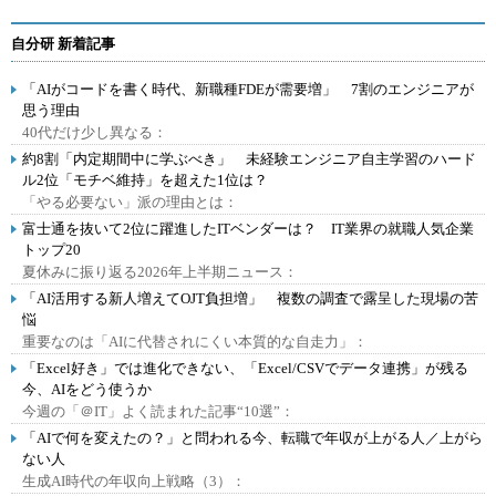
自分研 新着記事
「AIがコードを書く時代、新職種FDEが需要増」 7割のエンジニアが
思う理由
40代だけ少し異なる：
約8割「内定期間中に学ぶべき」 未経験エンジニア自主学習のハード
ル2位「モチベ維持」を超えた1位は？
「やる必要ない」派の理由とは：
富士通を抜いて2位に躍進したITベンダーは？ IT業界の就職人気企業
トップ20
夏休みに振り返る2026年上半期ニュース：
「AI活用する新人増えてOJT負担増」 複数の調査で露呈した現場の苦
悩
重要なのは「AIに代替されにくい本質的な自走力」：
「Excel好き」では進化できない、「Excel/CSVでデータ連携」が残る
今、AIをどう使うか
今週の「＠IT」よく読まれた記事“10選”：
「AIで何を変えたの？」と問われる今、転職で年収が上がる人／上がら
ない人
生成AI時代の年収向上戦略（3）：