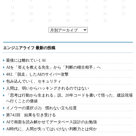
5
6
7
8
9
10
11
12
13
14
15
16
17
18
19
20
21
22
23
24
25
26
27
28
29
30
31
エンジニアライフ 最新の投稿
最後には離れていくAI
AIを「答えを教える先生」から「判断の稽古相手」へ
482.「脱走」したAIのサイバー攻撃
包み込んでいく、セキュリティ
人間は、弱いからハッキングされるのではない
「思考は行動から生まれる」説。20年コードを書いて悟った、建設現場
へ行くことの価値
イノウーの選択 (12) 慣れない立ち位置
第742回 結果を引き受ける
AIで画面を読み解かせてデータベース設計のお勉強
AI時代に、人間が失ってはいけない判断力とは何か