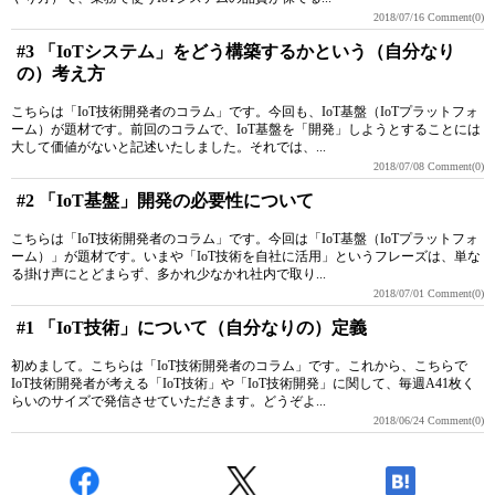
2018/07/16
Comment(0)
#3 「IoTシステム」をどう構築するかという（自分なり
の）考え方
こちらは「IoT技術開発者のコラム」です。今回も、IoT基盤（IoTプラットフォ
ーム）が題材です。前回のコラムで、IoT基盤を「開発」しようとすることには
大して価値がないと記述いたしました。それでは、...
2018/07/08
Comment(0)
#2 「IoT基盤」開発の必要性について
こちらは「IoT技術開発者のコラム」です。今回は「IoT基盤（IoTプラットフォ
ーム）」が題材です。いまや「IoT技術を自社に活用」というフレーズは、単な
る掛け声にとどまらず、多かれ少なかれ社内で取り...
2018/07/01
Comment(0)
#1 「IoT技術」について（自分なりの）定義
初めまして。こちらは「IoT技術開発者のコラム」です。これから、こちらで
IoT技術開発者が考える「IoT技術」や「IoT技術開発」に関して、毎週A41枚く
らいのサイズで発信させていただきます。どうぞよ...
2018/06/24
Comment(0)