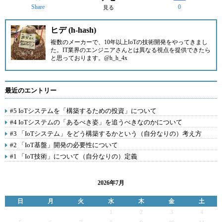
Share
0
見る
ヒデ (h-hash)
複数のメーカーで、10年以上IoTの技術開発をやってきまし
た。IT業界のエンジニアさんとは異なる視点を提供できたら
と思っております。@h_h_4x
最近のエントリー
#5 IoTシステムを「構築するための投資」について
#4 IoTシステムの「あるべき姿」を追うべきなのかについて
#3 「IoTシステム」をどう構築するかという（自分なりの）考え方
#2 「IoT基盤」開発の必要性について
#1 「IoT技術」について（自分なりの）定義
2026年7月
日
月
火
水
木
金
土
1
2
3
4