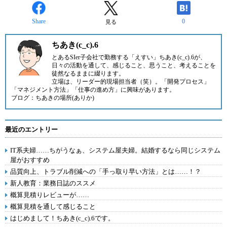
Share
0
見る
ちあき(c_c).6
とあるSIer子会社で勤務する「えすい」ちあき(c_c).6が、
日々の活動を通して、感じること、思うこと、考えることを
徒然なるままに綴ります。
立場は、リーダー的現場担当者（笑）。「開発プロセス」
「マネジメント方法」「仕事の進め方」に興味があります。
ブログ：
ちあきの場所(ありか)
最近のエントリー
IT系夫婦……ちがうなぁ、システム屋夫婦。結婚するなら同じシステム
屋がおすすめ
品質向上、トラブル削減への「手っ取り早い方法」とは……！？
新人教育：業務日誌のススメ
概算見積りレビューが……
概算見積を通して感じること
はじめまして！ちあき(c_c).6です。