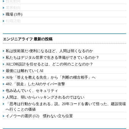
技術動向
業界動向
職場 (1件)
転職活動
エンジニアライフ 最新の投稿
私は技術屋だ-便利になるほど、人間は弱くなるのか
私たちはデジタル世界で生きる準備ができているのか？
AIにDB設計を任せるとは、どこの何のことなのか？
最後には離れていくAI
AIを「答えを教える先生」から「判断の稽古相手」へ
482.「脱走」したAIのサイバー攻撃
包み込んでいく、セキュリティ
人間は、弱いからハッキングされるのではない
「思考は行動から生まれる」説。20年コードを書いて悟った、建設現場
へ行くことの価値
イノウーの選択 (12) 慣れない立ち位置