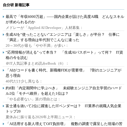
自分研 新着記事
最高で「年収6000万超」――国内企業が設けた高度AI職 どんなスキル
が求められるのか
メドレーが「Applied AI Developer」人材募集：
生成AIを“使ったことない”エンジニアは「楽しさ」が半分？ 仕事に
「満足」する理由は年代別でこんなに違った
20～30代が最も「やや不満」が多い：
“応用情報が消える”って本当？ 「生成AIパスポート」って何？ IT資
格の今を読む
＠IT人気記事まとめ読みeBook（6）：
「AIがコードを書く時代、新職種FDEが需要増」 7割のエンジニアが
思う理由
40代だけ少し異なる：
約8割「内定期間中に学ぶべき」 未経験エンジニア自主学習のハード
ル2位「モチベ維持」を超えた1位は？
「やる必要ない」派の理由とは：
富士通を抜いて2位に躍進したITベンダーは？ IT業界の就職人気企業
トップ20
夏休みに振り返る2026年上半期ニュース：
「AI活用する新人増えてOJT負担増」 複数の調査で露呈した現場の苦